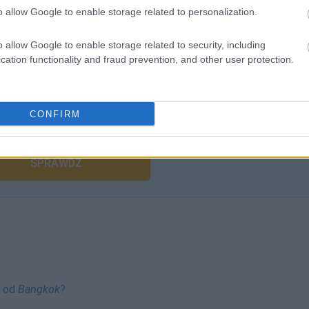
o allow Google to enable storage related to personalization.
o allow Google to enable storage related to security, including
cation functionality and fraud prevention, and other user protection.
liwości? Brakuje czegoś w haśle?
CONFIRM
ują abonenci Dobrego słownika.
SPRAWDŹ
k od
Bangkok
?