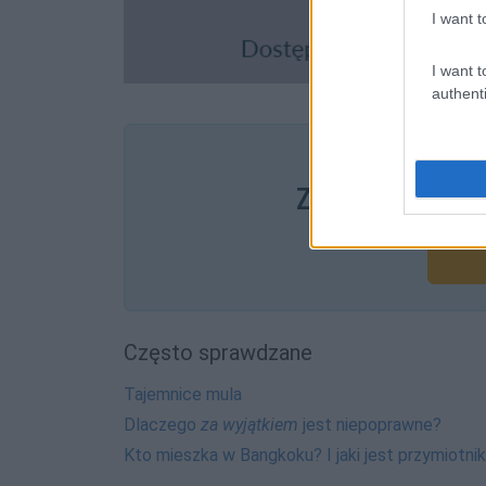
I want t
I want t
authenti
Pozostały wątp
Zobacz, co zysk
Często sprawdzane
Tajemnice mula
Dlaczego
za wyjątkiem
jest niepoprawne?
Kto mieszka w Bangkoku? I jaki jest przymiotni