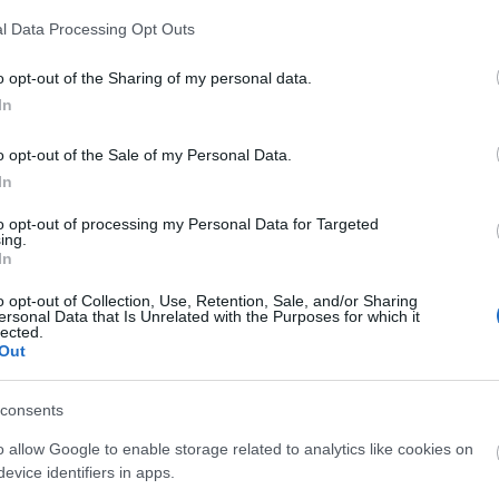
l Data Processing Opt Outs
o opt-out of the Sharing of my personal data.
wskich; Chodorowskie; Chodorowskiej; Chodorowskim;
In
o opt-out of the Sale of my Personal Data.
In
to opt-out of processing my Personal Data for Targeted
ing.
In
o opt-out of Collection, Use, Retention, Sale, and/or Sharing
ersonal Data that Is Unrelated with the Purposes for which it
lected.
Out
consents
o allow Google to enable storage related to analytics like cookies on
evice identifiers in apps.