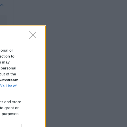
sonal or
ection to
ou may
 personal
out of the
 downstream
B’s List of
er and store
to grant or
ed purposes