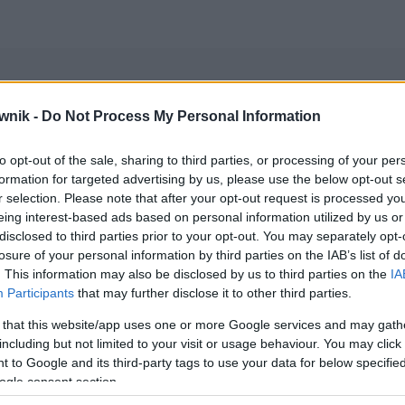
wnik -
Do Not Process My Personal Information
 nazwiska
to opt-out of the sale, sharing to third parties, or processing of your per
formation for targeted advertising by us, please use the below opt-out s
ie z komentarzami)
r selection. Please note that after your opt-out request is processed y
eing interest-based ads based on personal information utilized by us or
disclosed to third parties prior to your opt-out. You may separately opt-
wników (główne):
imiona i nazwiska kobiet
— ogólnie dostępna
losure of your personal information by third parties on the IAB’s list of
. This information may also be disclosed by us to third parties on the
IA
Participants
that may further disclose it to other third parties.
 that this website/app uses one or more Google services and may gath
including but not limited to your visit or usage behaviour. You may click 
 to Google and its third-party tags to use your data for below specifi
ogle consent section.