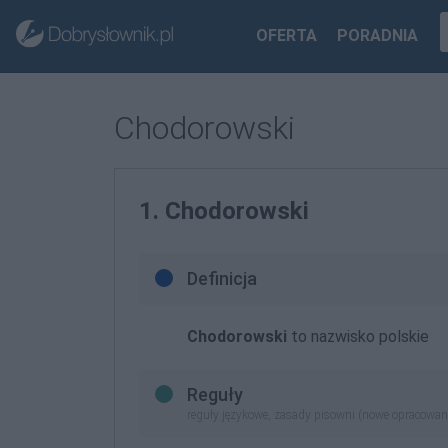
OFERTA
PORADNIA
Chodorowski
1. Chodorowski
Definicja
Chodorowski
to nazwisko polskie
Reguły
reguły językowe, zasady pisowni (nowe opracowan