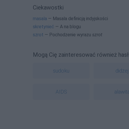
Ciekawostki
masala
— Masala definicją indyjskości
skretynieć
— A na blogu
szrot
— Pochodzenie wyrazu
szrot
Mogą Cię zainteresować również hasł
sudoku
didżej
AIDS
alawit