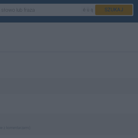
é ü ą
SZUKAJ
ie z komentarzami)