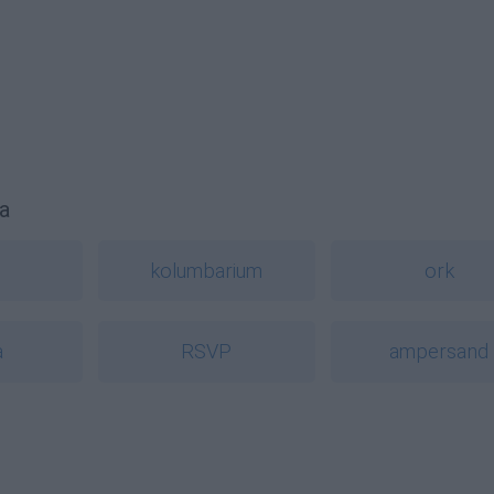
a
kolumbarium
ork
a
RSVP
ampersand