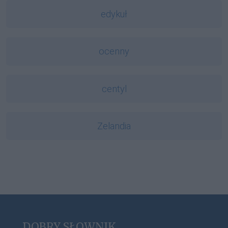
edykuł
ocenny
centyl
Zelandia
DOBRY SŁOWNIK