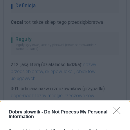
Definicja
Cezal
tot także sklep tego przedsiębiorstwa
Reguły
reguły językowe, zasady pisowni (nowe opracowanie z
komentarzami)
212. jaką literą (działalność ludzka):
nazwy
przedsiębiorstw, sklepów, lokali, obiektów
usługowych
301. odmiana nazw i rzeczowników (przypadki):
dopełniacz liczby mnogiej rzeczowników
zakończonych na
-al
,
-el
,
-il
itp.
— ogólnie dostępna
Dobry słownik -
Do Not Process My Personal
Information
Gramatyka