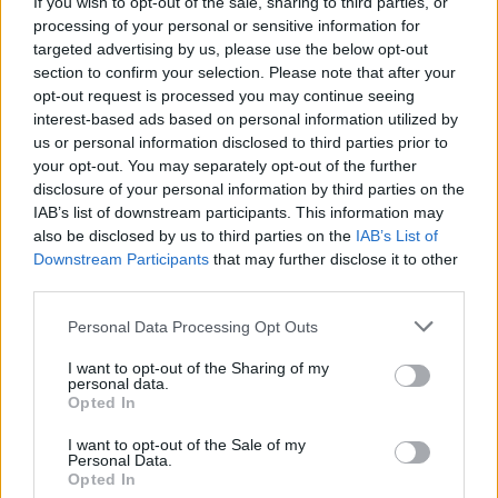
If you wish to opt-out of the sale, sharing to third parties, or
processing of your personal or sensitive information for
rzeczownik
rodzaj męskorzeczowy
odmienny
targeted advertising by us, please use the below opt-out
section to confirm your selection. Please note that after your
formy w tabelce:
opt-out request is processed you may continue seeing
interest-based ads based on personal information utilized by
us or personal information disclosed to third parties prior to
formy alfabetycznie:
your opt-out. You may separately opt-out of the further
disclosure of your personal information by third parties on the
Cezal; Cezalach; Cezalami; Cezale; Cezalem; Cezali;
IAB’s list of downstream participants. This information may
Cezalom; Cezalowi; Cezalu
also be disclosed by us to third parties on the
IAB’s List of
Downstream Participants
that may further disclose it to other
third parties.
ZGŁOŚ POPRAWKĘ
Please note that this website/app uses one or more Google
Personal Data Processing Opt Outs
services and may gather and store information including but
not limited to your visit or usage behaviour. You may click to
I want to opt-out of the Sharing of my
personal data.
grant or deny consent to Google and its third-party tags to
Opted In
use your data for below specified purposes in below Google
consent section.
I want to opt-out of the Sale of my
Personal Data.
Opted In