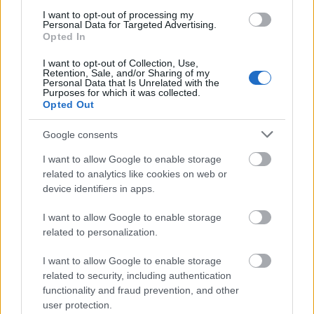
I want to opt-out of processing my
Personal Data for Targeted Advertising.
Opted In
I want to opt-out of Collection, Use,
Pozostały wątpliwości? Brakuje czegoś w haśle?
Retention, Sale, and/or Sharing of my
Personal Data that Is Unrelated with the
Zobacz, co zyskują abonenci Dobrego słownika.
Purposes for which it was collected.
Opted Out
SPRAWDŹ
Google consents
I want to allow Google to enable storage
related to analytics like cookies on web or
Często sprawdzane
device identifiers in apps.
Czy jest różnica między
czym
a
z czym
to się je?
I want to allow Google to enable storage
Odmiana:
popluszcze
czy
popluska
related to personalization.
Jeszcze o wymowie
Dolce & Gabbana
I want to allow Google to enable storage
related to security, including authentication
Ciekawostki
functionality and fraud prevention, and other
user protection.