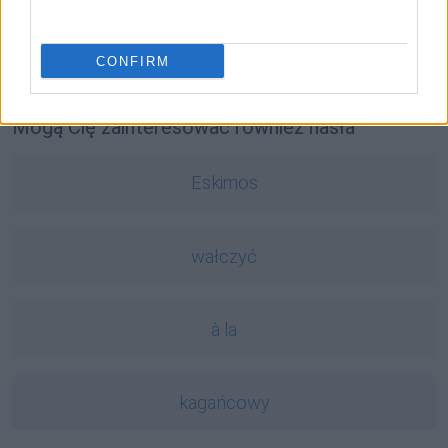
stanik
— Pochodzenie wyrazu
stanik
kura
— Jak się nazywa państwo znane z hodowli kur?
bardzo
— Tak bardzo nieokolicznik
CONFIRM
Mogą Cię zainteresować również hasła
Eskimos
wałczyć
à la
kagańcowy