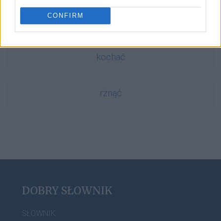
CONFIRM
Zelandia
kochać
rżnąć
DOBRY SŁOWNIK
SŁOWNIK