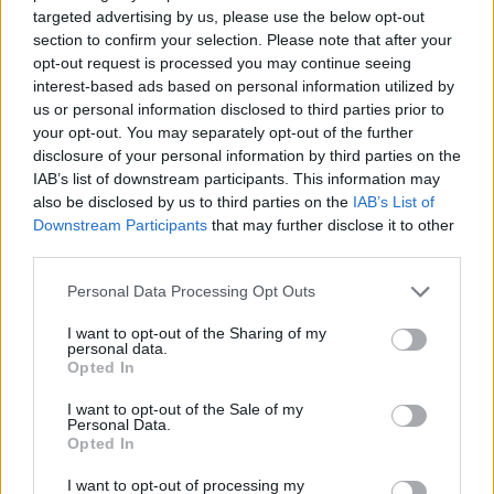
targeted advertising by us, please use the below opt-out
Pozostały wątpliwości? Brakuje czegoś w haśle?
section to confirm your selection. Please note that after your
Zobacz, co zyskują abonenci Dobrego słownika.
opt-out request is processed you may continue seeing
interest-based ads based on personal information utilized by
SPRAWDŹ
us or personal information disclosed to third parties prior to
your opt-out. You may separately opt-out of the further
disclosure of your personal information by third parties on the
IAB’s list of downstream participants. This information may
Często sprawdzane
also be disclosed by us to third parties on the
IAB’s List of
Downstream Participants
that may further disclose it to other
Odmiana:
faryzeusze
czy
faryzeuszowie
third parties.
Mikołaj na Mikołaja
Please note that this website/app uses one or more Google
Personal Data Processing Opt Outs
Kłopoty z bezokolicznikiem, czyli
zaprzysiąc
,
zaprzysięgnąć
i
services and may gather and store information including but
zaprzysiężyć
not limited to your visit or usage behaviour. You may click to
I want to opt-out of the Sharing of my
personal data.
grant or deny consent to Google and its third-party tags to
Opted In
use your data for below specified purposes in below Google
Ciekawostki
consent section.
I want to opt-out of the Sale of my
Personal Data.
ęsi
— Co to za
ęsi
?
Opted In
circulus vitiosus
— Leszek Kołakowski o
circulus vitiosus
I want to opt-out of processing my
do syta
— Skąd taka forma