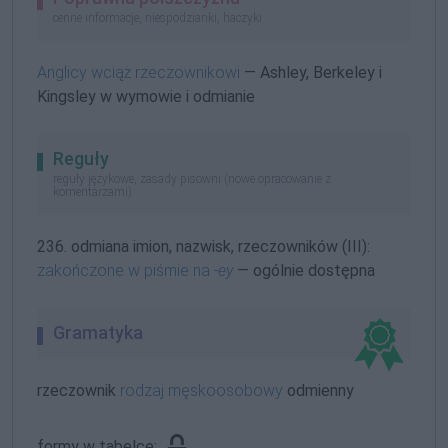
cenne informacje, niespodzianki, haczyki
Anglicy wciąż rzeczownikowi
— Ashley, Berkeley i
Kingsley w wymowie i odmianie
Reguły
reguły językowe, zasady pisowni (nowe opracowanie z
komentarzami)
236. odmiana imion, nazwisk, rzeczowników (III):
zakończone w piśmie na
-ey
— ogólnie dostępna
Gramatyka
rzeczownik
rodzaj męskoosobowy
odmienny
formy w tabelce: