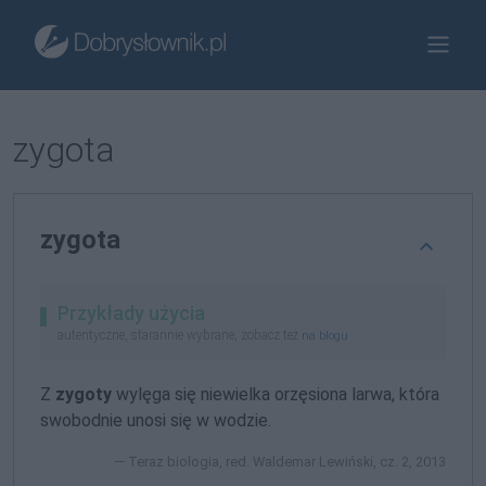
zygota
zygota
Przykłady użycia
autentyczne, starannie wybrane, zobacz też
na blogu
Z
zygoty
wylęga się niewielka orzęsiona larwa, która
swobodnie unosi się w wodzie.
Teraz biologia, red. Waldemar Lewiński, cz. 2, 2013