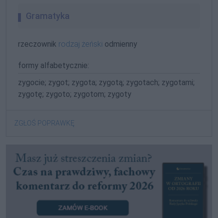
Gramatyka
rzeczownik
rodzaj żeński
odmienny
formy alfabetycznie:
zygocie; zygot; zygota; zygotą; zygotach; zygotami;
zygotę; zygoto; zygotom; zygoty
ZGŁOŚ POPRAWKĘ