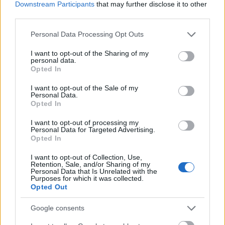
Downstream Participants
that may further disclose it to other
frappé
— Frappé w sądzie
third parties.
krokodyle łzy
— Skąd ten krokodyl?
Please note that this website/app uses one or more Google
Personal Data Processing Opt Outs
services and may gather and store information including but
not limited to your visit or usage behaviour. You may click to
I want to opt-out of the Sharing of my
personal data.
Mogą Cię zainteresować również hasła
grant or deny consent to Google and its third-party tags to
Opted In
use your data for below specified purposes in below Google
consent section.
I want to opt-out of the Sale of my
toreador
Personal Data.
Opted In
I want to opt-out of processing my
Tadż Mahal
Personal Data for Targeted Advertising.
Opted In
I want to opt-out of Collection, Use,
dziewica
Retention, Sale, and/or Sharing of my
Personal Data that Is Unrelated with the
Purposes for which it was collected.
Opted Out
arpeggio
Google consents