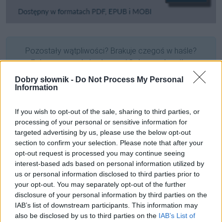
Pozostały wątpliwości? Brakuje czegoś w haśle?
Zobacz, co zyskują abonenci Dobrego słownika.
Dobry słownik -
Do Not Process My Personal
SPRAWDŹ
Information
If you wish to opt-out of the sale, sharing to third parties, or
processing of your personal or sensitive information for
Często sprawdzane
targeted advertising by us, please use the below opt-out
section to confirm your selection. Please note that after your
Częsty błąd
opt-out request is processed you may continue seeing
Odmiana:
łutu szczęścia
czy
łuta szczęścia
?
interest-based ads based on personal information utilized by
us or personal information disclosed to third parties prior to
Zdarza się błąd
your opt-out. You may separately opt-out of the further
disclosure of your personal information by third parties on the
Ciekawostki
IAB’s list of downstream participants. This information may
also be disclosed by us to third parties on the
IAB’s List of
Jezu
—
Jezus
to przekleństwo