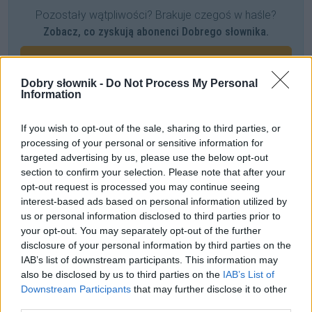
Pozostały wątpliwości? Brakuje czegoś w haśle?
Zobacz, co zyskują abonenci Dobrego słownika.
SPRAWDŹ
Dobry słownik -
Do Not Process My Personal
Information
Często sprawdzane
If you wish to opt-out of the sale, sharing to third parties, or
processing of your personal or sensitive information for
Kiedy
niego
, kiedy
go
targeted advertising by us, please use the below opt-out
Azerska stolica
section to confirm your selection. Please note that after your
opt-out request is processed you may continue seeing
Duże państwo w południowo-wschodniej Azji
interest-based ads based on personal information utilized by
us or personal information disclosed to third parties prior to
Ciekawostki
your opt-out. You may separately opt-out of the further
disclosure of your personal information by third parties on the
pierś
— Erotyki erudytów
IAB’s list of downstream participants. This information may
celebryta
— Kim jest
celebryta
?
also be disclosed by us to third parties on the
IAB’s List of
Downstream Participants
that may further disclose it to other
coś niecoś
— Dawniej samodzielne
niecoś
third parties.