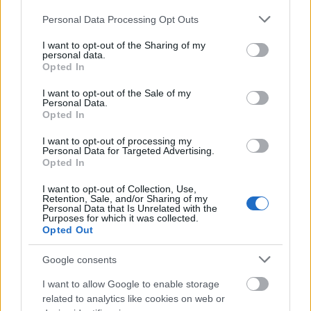
Please note that this website/app uses one or more Google
Personal Data Processing Opt Outs
Mogą Cię zainteresować również hasła
services and may gather and store information including but
not limited to your visit or usage behaviour. You may click to
I want to opt-out of the Sharing of my
personal data.
grant or deny consent to Google and its third-party tags to
Opted In
spiritus movens
use your data for below specified purposes in below Google
consent section.
I want to opt-out of the Sale of my
Personal Data.
Opted In
arganowy
I want to opt-out of processing my
Personal Data for Targeted Advertising.
Opted In
eutanazja
I want to opt-out of Collection, Use,
Retention, Sale, and/or Sharing of my
Personal Data that Is Unrelated with the
Purposes for which it was collected.
wpół
Opted Out
Google consents
jednak
I want to allow Google to enable storage
related to analytics like cookies on web or