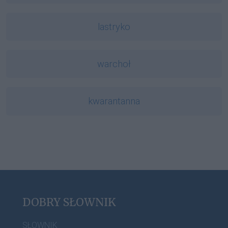
lastryko
warchoł
kwarantanna
DOBRY SŁOWNIK
SŁOWNIK