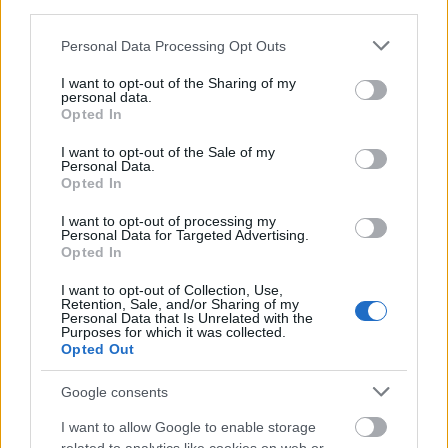
third parties.
3. we własnym zakresie
Please note that this website/app uses one or more Google
Personal Data Processing Opt Outs
services and may gather and store information including but
not limited to your visit or usage behaviour. You may click to
I want to opt-out of the Sharing of my
Definicja
personal data.
grant or deny consent to Google and its third-party tags to
Opted In
use your data for below specified purposes in below Google
consent section.
I want to opt-out of the Sale of my
jeśli ktoś zrobił coś
we własnym zakresie
, to zrobił
Personal Data.
to bez pomocy innych, bez korzystania z czyichś
Opted In
usług
I want to opt-out of processing my
Personal Data for Targeted Advertising.
Opted In
Przykłady użycia
autentyczne, starannie wybrane, zobacz też
na blogu
I want to opt-out of Collection, Use,
Retention, Sale, and/or Sharing of my
Personal Data that Is Unrelated with the
Purposes for which it was collected.
— (...) Muszę tutaj podkreślić ofiarność strażaków i
Opted Out
brygady remontowej Urzędu Gminy. Mieszkańcy wsi
również
we własnym zakresie
usuwali i zapobiegali
Google consents
skutkom powodzi — dodaje.
I want to allow Google to enable storage
NKJP: Tygodnik Podhalański, 1997