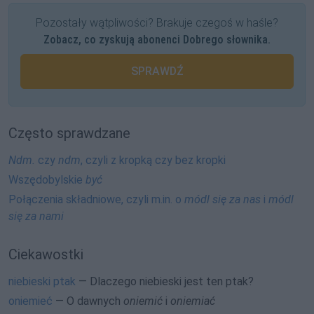
Pozostały wątpliwości? Brakuje czegoś w haśle?
Zobacz, co zyskują abonenci Dobrego słownika.
SPRAWDŹ
Często sprawdzane
Ndm.
czy
ndm
, czyli z kropką czy bez kropki
Wszędobylskie
być
Połączenia składniowe, czyli m.in. o
módl się za nas
i
módl
się za nami
Ciekawostki
niebieski ptak
— Dlaczego niebieski jest ten ptak?
oniemieć
— O dawnych
oniemić
i
oniemiać