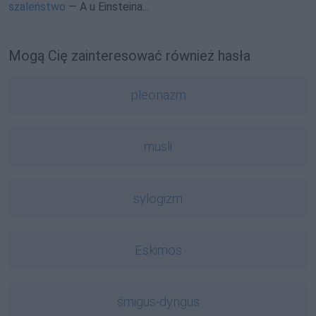
szaleństwo
— A u Einsteina...
Mogą Cię zainteresować również hasła
pleonazm
musli
sylogizm
Eskimos
śmigus-dyngus