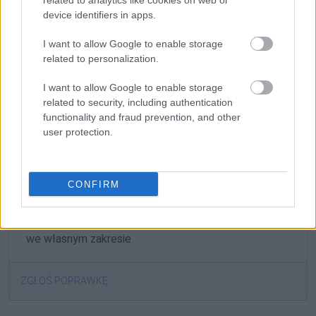
related to analytics like cookies on web or
device identifiers in apps.
To oni wiele prac remontowych wykonali
we
I want to allow Google to enable storage
related to personalization.
własnym zakresie
, zarówno we wnętrzu świątyni,
jak i jej otoczeniu.
I want to allow Google to enable storage
related to security, including authentication
NKJP: Euroregio Glacensis, 2001
functionality and fraud prevention, and other
user protection.
Gramatyka
frazem przysłówkowy
CONFIRM
formy:
we własnym zakresie
ZGŁOŚ POPRAWKĘ