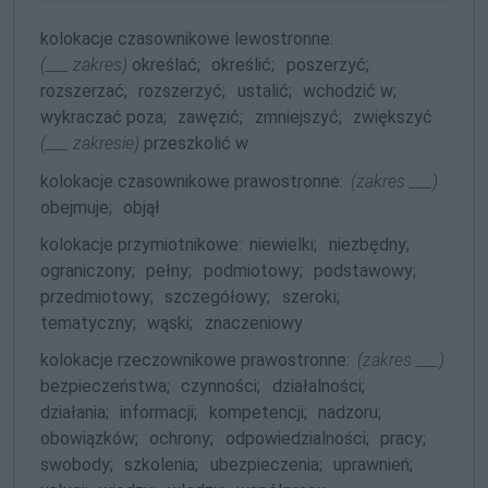
kolokacje czasownikowe lewostronne:
(___ zakres)
określać;
określić;
poszerzyć;
rozszerzać;
rozszerzyć;
ustalić;
wchodzić w;
wykraczać poza;
zawęzić;
zmniejszyć;
zwiększyć
(___ zakresie)
przeszkolić w
kolokacje czasownikowe prawostronne:
(zakres ___)
obejmuje;
objął
kolokacje przymiotnikowe:
niewielki;
niezbędny;
ograniczony;
pełny;
podmiotowy;
podstawowy;
przedmiotowy;
szczegółowy;
szeroki;
tematyczny;
wąski;
znaczeniowy
kolokacje rzeczownikowe prawostronne:
(zakres ___)
bezpieczeństwa;
czynności;
działalności;
działania;
informacji;
kompetencji;
nadzoru;
obowiązków;
ochrony;
odpowiedzialności;
pracy;
swobody;
szkolenia;
ubezpieczenia;
uprawnień;