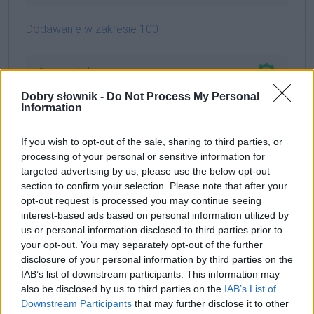
Dodawanie w zakresie 100
Gramatyka
Dobry słownik -
Do Not Process My Personal
Information
rzeczownik
rodzaj męskorzeczowy
odmienny
If you wish to opt-out of the sale, sharing to third parties, or
formy w tabelce:
processing of your personal or sensitive information for
targeted advertising by us, please use the below opt-out
section to confirm your selection. Please note that after your
formy alfabetycznie:
opt-out request is processed you may continue seeing
zakres; zakresach; zakresami; zakresem; zakresie;
interest-based ads based on personal information utilized by
us or personal information disclosed to third parties prior to
zakresom; zakresów; zakresowi; zakresu; zakresy
your opt-out. You may separately opt-out of the further
disclosure of your personal information by third parties on the
IAB’s list of downstream participants. This information may
ZGŁOŚ POPRAWKĘ
also be disclosed by us to third parties on the
IAB’s List of
Downstream Participants
that may further disclose it to other