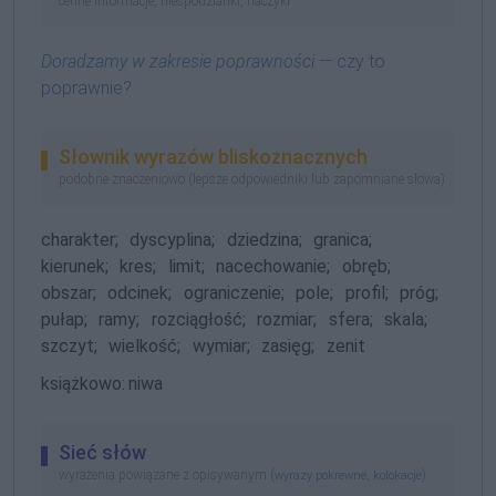
cenne informacje, niespodzianki, haczyki
Doradzamy w zakresie poprawności
— czy to
poprawnie?
Słownik wyrazów bliskoznacznych
podobne znaczeniowo (lepsze odpowiedniki lub zapomniane słowa)
charakter;
dyscyplina;
dziedzina;
granica;
kierunek;
kres;
limit;
nacechowanie;
obręb;
obszar;
odcinek;
ograniczenie;
pole;
profil;
próg;
pułap;
ramy;
rozciągłość;
rozmiar;
sfera;
skala;
szczyt;
wielkość;
wymiar;
zasięg;
zenit
książkowo:
niwa
Sieć słów
wyrażenia powiązane z opisywanym (
,
)
wyrazy pokrewne
kolokacje