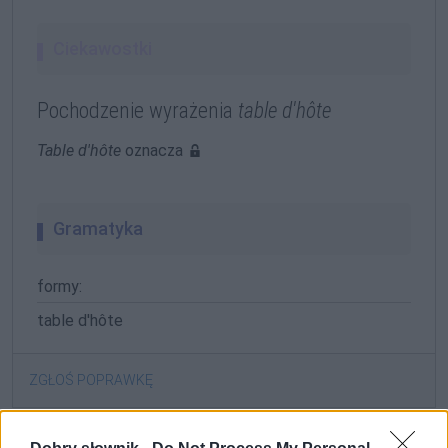
Ciekawostki
Pochodzenie wyrażenia
table d'hôte
Table d'hôte
oznacza
Gramatyka
formy:
table d'hôte
ZGŁOŚ POPRAWKĘ