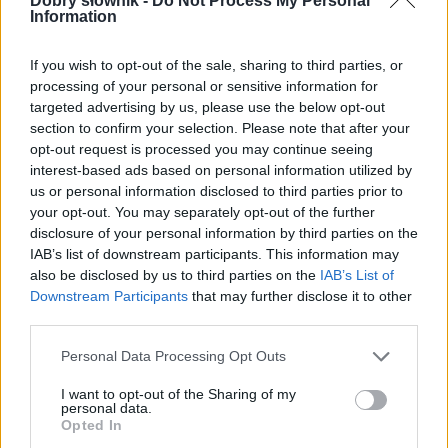
Dobry słownik -
Do Not Process My Personal
Information
If you wish to opt-out of the sale, sharing to third parties, or
processing of your personal or sensitive information for
targeted advertising by us, please use the below opt-out
section to confirm your selection. Please note that after your
opt-out request is processed you may continue seeing
interest-based ads based on personal information utilized by
us or personal information disclosed to third parties prior to
your opt-out. You may separately opt-out of the further
Pozostały wątpliwości? Brakuje czegoś w haśle?
disclosure of your personal information by third parties on the
Zobacz, co zyskują abonenci Dobrego słownika.
IAB’s list of downstream participants. This information may
also be disclosed by us to third parties on the
IAB’s List of
Downstream Participants
that may further disclose it to other
SPRAWDŹ
third parties.
Please note that this website/app uses one or more Google
Personal Data Processing Opt Outs
services and may gather and store information including but
Często sprawdzane
not limited to your visit or usage behaviour. You may click to
I want to opt-out of the Sharing of my
personal data.
grant or deny consent to Google and its third-party tags to
Jak zapisywać nazwy zaklęć
Opted In
use your data for below specified purposes in below Google