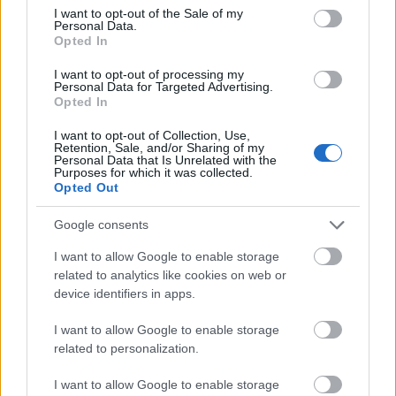
Pij, coś nawarzył
consent section.
I want to opt-out of the Sale of my
Personal Data.
Odmiana:
wegetarian
czy
wegetarianów
?
Opted In
I want to opt-out of processing my
Ciekawostki
Personal Data for Targeted Advertising.
Opted In
kocimiętka
— Pochodzenie nazwy
kocimiętka
I want to opt-out of Collection, Use,
słownik
— A na blogu
Retention, Sale, and/or Sharing of my
Personal Data that Is Unrelated with the
karawaka
— Skąd nazwa
karawaka
?
Purposes for which it was collected.
Opted Out
Mogą Cię zainteresować również hasła
Google consents
I want to allow Google to enable storage
darmozjad
related to analytics like cookies on web or
device identifiers in apps.
I want to allow Google to enable storage
aniżeliby
related to personalization.
I want to allow Google to enable storage