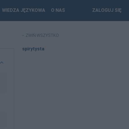
WIEDZA JĘZYKOWA
O NAS
ZALOGUJ SIĘ
ZWIŃ WSZYSTKO
spirytysta