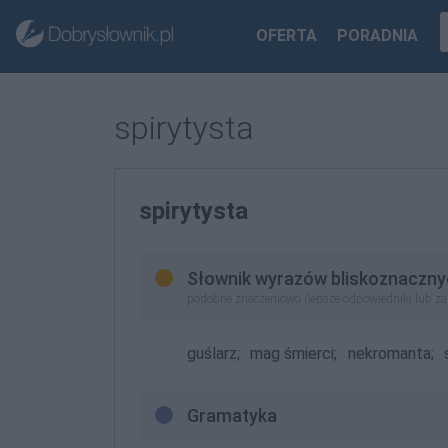
OFERTA
PORADNIA
spirytysta
spirytysta
Słownik wyrazów bliskoznaczny
podobne znaczeniowo (lepsze odpowiedniki lub z
guślarz;
mag śmierci;
nekromanta;
Gramatyka