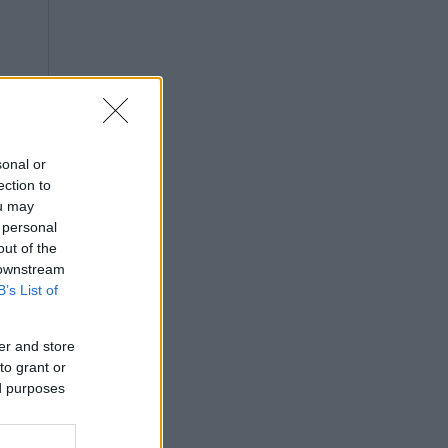
sonal or
ection to
ou may
 personal
out of the
 downstream
B’s List of
er and store
to grant or
ed purposes