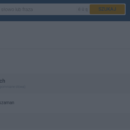
é ü ą
SZUKAJ
ch
apomniane słowa)
szaman