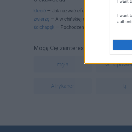
I want t
klecić
— Jak nazwać efekt klecenia?
I want t
zwierzę
— A w chińskiej encyklopedii...
authenti
ścichapęk
— Pochodzenie słowa
ścichapęk
Mogą Cię zainteresować również hasł
mgła
w odpowied
Afrykaner
tj.