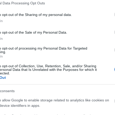
l Data Processing Opt Outs
o opt-out of the Sharing of my personal data.
In
liwości? Brakuje czegoś w haśle?
o opt-out of the Sale of my Personal Data.
ują abonenci Dobrego słownika.
In
to opt-out of processing my Personal Data for Targeted
ing.
SPRAWDŹ
In
o opt-out of Collection, Use, Retention, Sale, and/or Sharing
ersonal Data that Is Unrelated with the Purposes for which it
lected.
Out
consents
o allow Google to enable storage related to analytics like cookies on
amatyczny tudzież liczba
evice identifiers in apps.