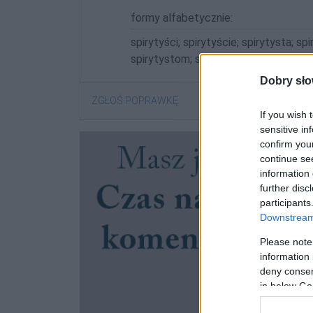
formy alfabetycznie:
spirytyści; spirytyście; spirytysta; sp
spirytystom; spirytystów; spirytysty
Dobry sło
ZGŁOŚ POPRAWKĘ
If you wish 
sensitive in
confirm you
continue se
information 
further disc
participants
Downstream 
Please note
information 
deny consent
in below Go