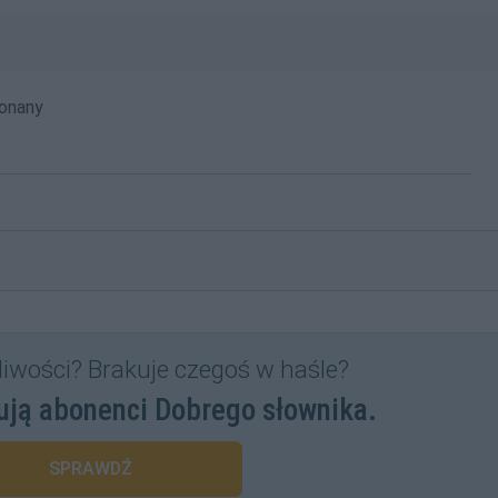
onany
liwości? Brakuje czegoś w haśle?
ują abonenci Dobrego słownika.
SPRAWDŹ