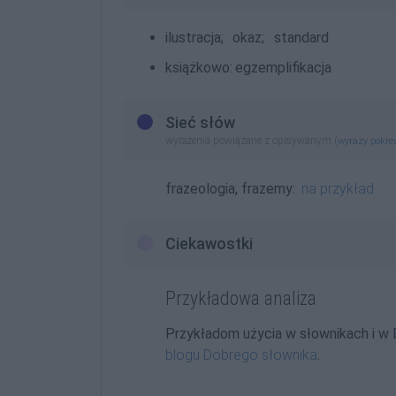
ilustracja;
okaz;
standard
książkowo:
egzemplifikacja
Sieć słów
wyrażenia powiązane z opisywanym (
wyrazy pokr
frazeologia, frazemy:
na przykład
Ciekawostki
Przykładowa analiza
Przykładom użycia w słownikach i w
blogu Dobrego słownika
.