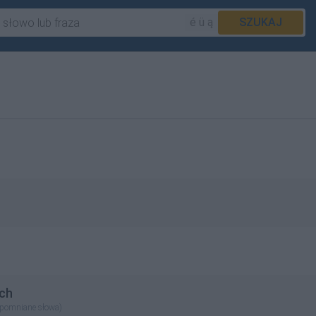
é ü ą
SZUKAJ
ch
apomniane słowa)