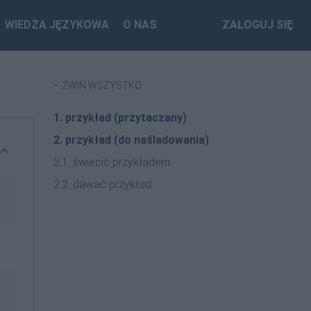
WIEDZA JĘZYKOWA
O NAS
ZALOGUJ SIĘ
ZWIŃ WSZYSTKO
1. przykład (przytaczany)
2. przykład (do naśladowania)
2.1. świecić przykładem
2.2. dawać przykład