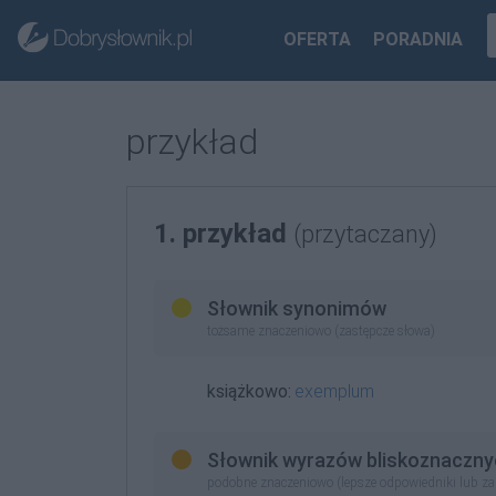
OFERTA
PORADNIA
przykład
1. przykład
(przytaczany)
Słownik synonimów
tożsame znaczeniowo (zastępcze słowa)
książkowo:
exemplum
Słownik wyrazów bliskoznaczny
podobne znaczeniowo (lepsze odpowiedniki lub z