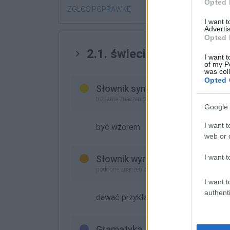
Opted 
ZGŁOŚ POPRAWKĘ
I want 
Advertis
Opted 
2.1. świecić przykładem
I want t
of my P
was col
Opted 
Słownik synonimów
tożsame znaczeniowo (zastępcze słowa)
Google 
I want t
być wzorem
web or d
I want t
Słownik wyrazów bliskoznaczny
podobne znaczeniowo (lepsze odpowiedniki lub z
I want t
authenti
dawać przykład
Gramatyka