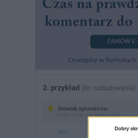
2. przykład
(do naśladowania)
Słownik synonimów
tożsame znaczeniowo (zastępcze słowa)
Dobry sło
wzór