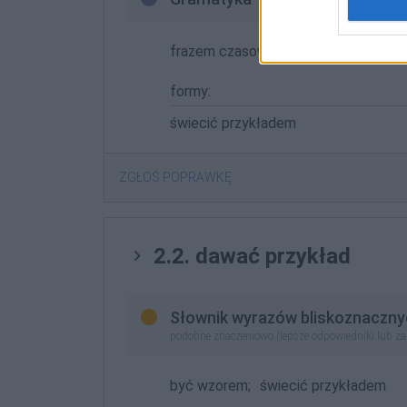
frazem czasownikowy aspekt niedok
formy:
świecić przykładem
ZGŁOŚ POPRAWKĘ
2.2. dawać przykład
Słownik wyrazów bliskoznaczny
podobne znaczeniowo (lepsze odpowiedniki lub z
być wzorem;
świecić przykładem