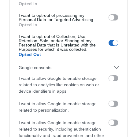
Opted In
triumwirat
— Pochodzenie, znaczenie, pisownia słowa
I want to opt-out of processing my
triumwirat
Personal Data for Targeted Advertising.
Opted In
ambicja
— Ambicje nadambitnych
shot
— Byczy strzał. O nazwach shotów
I want to opt-out of Collection, Use,
Retention, Sale, and/or Sharing of my
Personal Data that Is Unrelated with the
Purposes for which it was collected.
Opted Out
Mogą Cię zainteresować również hasła
Google consents
narcyz
I want to allow Google to enable storage
related to analytics like cookies on web or
device identifiers in apps.
szekla
I want to allow Google to enable storage
related to personalization.
tabloid
I want to allow Google to enable storage
related to security, including authentication
functionality and fraud prevention, and other