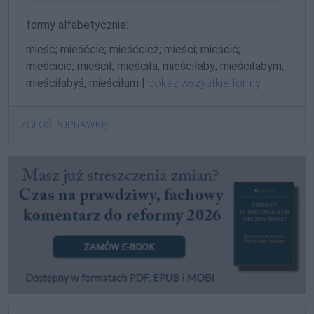
formy alfabetycznie:
mieść; mieśćcie; mieśćcież; mieści; mieścić;
mieścicie; mieścił; mieściła; mieściłaby; mieściłabym;
mieściłabyś; mieściłam |
pokaż wszystkie formy
ZGŁOŚ POPRAWKĘ