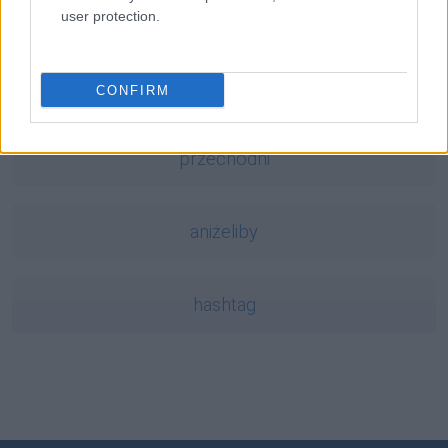
anioł
user protection.
Alaska
CONFIRM
przechodni
aniżeliby
hashtag