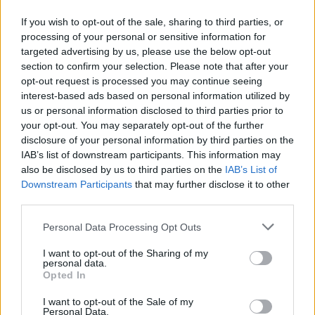
If you wish to opt-out of the sale, sharing to third parties, or
processing of your personal or sensitive information for
ZGŁOŚ POPRAWKĘ
targeted advertising by us, please use the below opt-out
section to confirm your selection. Please note that after your
opt-out request is processed you may continue seeing
interest-based ads based on personal information utilized by
Pozostały wątpliwości? Brakuje czegoś w haśle?
us or personal information disclosed to third parties prior to
Zobacz, co zyskują abonenci Dobrego słownika.
your opt-out. You may separately opt-out of the further
disclosure of your personal information by third parties on the
SPRAWDŹ
IAB’s list of downstream participants. This information may
also be disclosed by us to third parties on the
IAB’s List of
Downstream Participants
that may further disclose it to other
third parties.
Często sprawdzane
Please note that this website/app uses one or more Google
Personal Data Processing Opt Outs
Odnowiona Aleja
services and may gather and store information including but
not limited to your visit or usage behaviour. You may click to
I want to opt-out of the Sharing of my
Znamy się na koniach
personal data.
grant or deny consent to Google and its third-party tags to
Słowa walczą o Budapeszt
Opted In
use your data for below specified purposes in below Google
consent section.
I want to opt-out of the Sale of my
Ciekawostki
Personal Data.