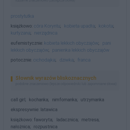
tożsame znaczeniowo (zastępcze słowa)
prostytutka
książkowo:
córa Koryntu
;
kobieta upadła
;
kokota
;
kurtyzana
;
nierządnica
eufemistycznie:
kobieta lekkich obyczajów
;
pani
lekkich obyczajów
;
panienka lekkich obyczajów
potocznie:
cichodajka
;
dziwka
;
franca
Słownik wyrazów bliskoznacznych
podobne znaczeniowo (lepsze odpowiedniki lub zapomniane słowa)
call girl;
kochanka;
nimfomanka;
utrzymanka
ekspresywnie:
latawica
książkowo:
faworyta;
ladacznica;
metresa;
nałożnica;
rozpustnica