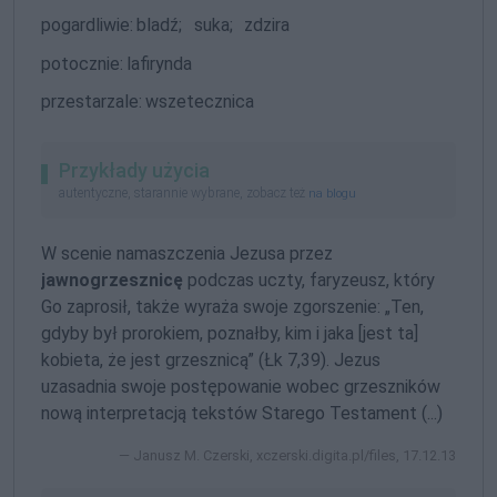
pogardliwie:
bladź;
suka;
zdzira
potocznie:
lafirynda
przestarzale:
wszetecznica
Przykłady użycia
autentyczne, starannie wybrane, zobacz też
na blogu
W scenie namaszczenia Jezusa przez
jawnogrzesznicę
podczas uczty, faryzeusz, który
Go zaprosił, także wyraża swoje zgorszenie: „Ten,
gdyby był prorokiem, poznałby, kim i jaka [jest ta]
kobieta, że jest grzesznicą” (Łk 7,39). Jezus
uzasadnia swoje postępowanie wobec grzeszników
nową interpretacją tekstów Starego Testament (...)
Janusz M. Czerski, xczerski.digita.pl/files, 17.12.13