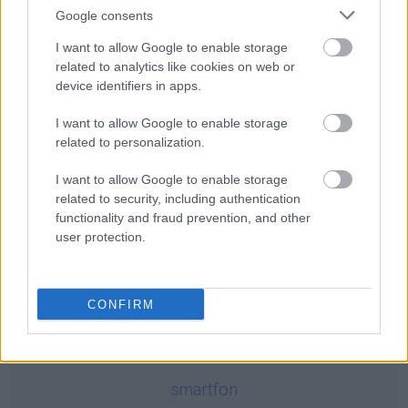
O nazwie stolicy Mauretanii (i dawniejszym
Nuakszott
)
Google consents
I want to allow Google to enable storage
Ciekawostki
related to analytics like cookies on web or
device identifiers in apps.
Izera
— Językowe źródła Izery
dyktando
— Co ty, gżegżółka, wiesz o dyktandach...
I want to allow Google to enable storage
słownik
— A na blogu
related to personalization.
I want to allow Google to enable storage
related to security, including authentication
Mogą Cię zainteresować również hasła
functionality and fraud prevention, and other
user protection.
ork
CONFIRM
aczkolwiek
smartfon