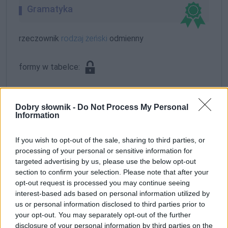
Gramatyka
rzeczownik
rodzaj żeński
odmienny
formy w tabelce:
formy alfabetycznie:
Dobry słownik -
Do Not Process My Personal
jawnogrzesznic; jawnogrzesznica; jawnogrzesznicą;
Information
jawnogrzesznicach; jawnogrzesznicami;
jawnogrzesznice; jawnogrzesznicę; jawnogrzesznico;
If you wish to opt-out of the sale, sharing to third parties, or
jawnogrzesznicom; jawnogrzesznicy
processing of your personal or sensitive information for
targeted advertising by us, please use the below opt-out
section to confirm your selection. Please note that after your
ZGŁOŚ POPRAWKĘ
opt-out request is processed you may continue seeing
interest-based ads based on personal information utilized by
us or personal information disclosed to third parties prior to
your opt-out. You may separately opt-out of the further
disclosure of your personal information by third parties on the