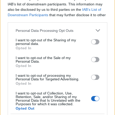
IAB’s list of downstream participants. This information may
also be disclosed by us to third parties on the
IAB’s List of
Downstream Participants
that may further disclose it to other
third parties.
Please note that this website/app uses one or more Google
Personal Data Processing Opt Outs
services and may gather and store information including but
not limited to your visit or usage behaviour. You may click to
I want to opt-out of the Sharing of my
personal data.
grant or deny consent to Google and its third-party tags to
Opted In
use your data for below specified purposes in below Google
Pozostały wątpliwości? Brakuje czegoś w haśle?
consent section.
I want to opt-out of the Sale of my
Zobacz, co zyskują abonenci Dobrego słownika.
Personal Data.
Opted In
SPRAWDŹ
I want to opt-out of processing my
Personal Data for Targeted Advertising.
Opted In
Często sprawdzane
I want to opt-out of Collection, Use,
Retention, Sale, and/or Sharing of my
Personal Data that Is Unrelated with the
Dziecinny
a
dziecięcy
Purposes for which it was collected.
Opted Out
Odmiana:
skrońmi
czy
skroniami