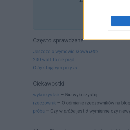
Często sprawdzane
Jeszcze o wymowie słowa
latte
230 wolt to nie prąd
O
by
stojącym przy
to
Ciekawostki
wykorzystać
— Nie wykorzystuj
rzeczownik
— O odmianie rzeczowników na blo
próba
— Czy w
próba
jest
ó
wymienne czy niew