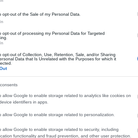
In
o opt-out of the Sale of my Personal Data.
In
to opt-out of processing my Personal Data for Targeted
ing.
In
o opt-out of Collection, Use, Retention, Sale, and/or Sharing
ersonal Data that Is Unrelated with the Purposes for which it
lected.
Out
consents
o allow Google to enable storage related to analytics like cookies on
evice identifiers in apps.
o allow Google to enable storage related to personalization.
liwości? Brakuje czegoś w haśle?
o allow Google to enable storage related to security, including
ują abonenci Dobrego słownika.
cation functionality and fraud prevention, and other user protection.