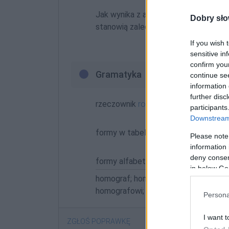
Jak wynika z analizy,
homografy
to f
Dobry sło
stanowią zaledwie 0,17% zbioru wył
If you wish 
Katarzyna Wojan, Wstęp d
sensitive in
confirm you
Gramatyka
continue se
information 
further disc
rzeczownik
rodzaj męskorzeczowy
o
participants
Downstream 
formy w tabelce:
Please note
information 
deny consent
formy alfabetycznie:
in below Go
homograf; homografach; homografam
homografowi; homografu; homografy
Persona
I want t
ZGŁOŚ POPRAWKĘ