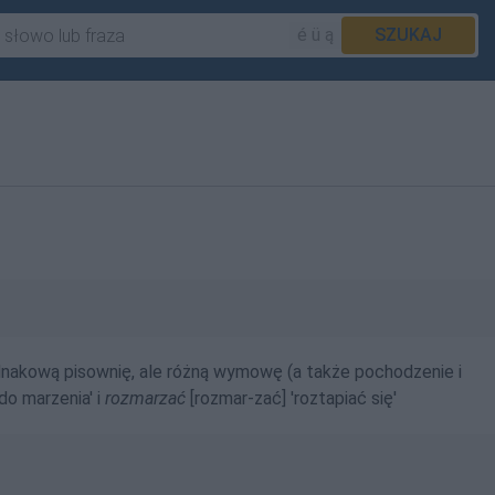
é ü ą
SZUKAJ
dnakową pisownię, ale różną wymowę (a także pochodzenie i
o marzenia' i
rozmarzać
[
rozmar-zać
] 'roztapiać się'