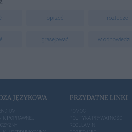
a
ć
oprzeć
roztocze
é
grasejować
w odpowiedzi 
DZA JĘZYKOWA
PRZYDATNE LINKI
ENDIUM
POMOC
IK POPRAWNEJ
POLITYKA PRYWATNOŚCI
ZCZYZNY
REGULAMIN