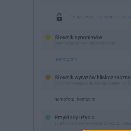
Dostęp w abonamencie, spra
Słownik synonimów
tożsame znaczeniowo (zastępcze słowa)
homogram
Słownik wyrazów bliskoznaczny
podobne znaczeniowo (lepsze odpowiedniki lub z
homofon;
homonim
Przykłady użycia
autentyczne, starannie wybrane, zobacz też
na blo