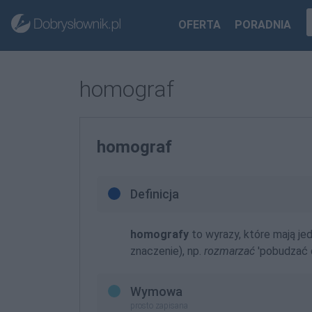
OFERTA
PORADNIA
homograf
homograf
Definicja
homografy
to wyrazy, które mają je
znaczenie), np.
rozmarzać
'pobudzać d
Wymowa
prosto zapisana