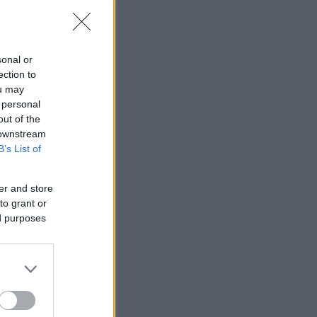
sonal or
ection to
ou may
 personal
out of the
 downstream
B’s List of
er and store
to grant or
ed purposes