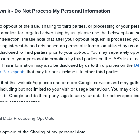
ormacje zupełnie wyjątkowe w systemie języka polskiego –
wnik -
Do Not Process My Personal Information
onionych homonimów.
to opt-out of the sale, sharing to third parties, or processing of your per
o badań wieloznaczności leksemów w ujęciu kontrastywnym, 2010, s. 242
formation for targeted advertising by us, please use the below opt-out s
r selection. Please note that after your opt-out request is processed y
eing interest-based ads based on personal information utilized by us or
disclosed to third parties prior to your opt-out. You may separately opt-
losure of your personal information by third parties on the IAB’s list of
dmienny
. This information may also be disclosed by us to third parties on the
IA
Participants
that may further disclose it to other third parties.
 that this website/app uses one or more Google services and may gath
including but not limited to your visit or usage behaviour. You may click 
 to Google and its third-party tags to use your data for below specifi
ogle consent section.
i; homografem; homografie; homografom; homografów;
l Data Processing Opt Outs
o opt-out of the Sharing of my personal data.