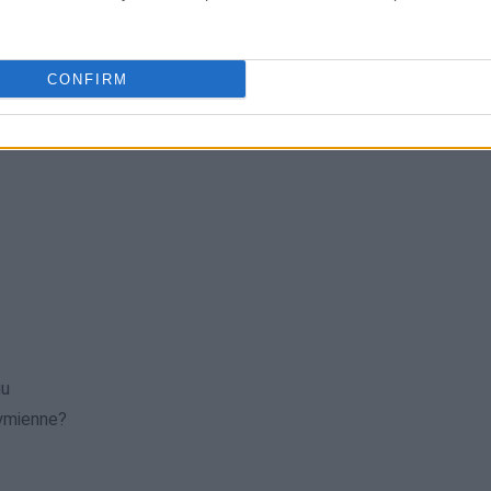
SPRAWDŹ
CONFIRM
gu
ymienne?