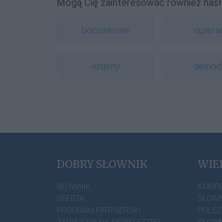
Mogą Cię zainteresować również hasł
bociankowe
opiera
Ardeny
démod
DOBRY SŁOWNIK
WIE
SŁOWNIK
KOMP
OFERTA
SŁOWN
PROGRAM PARTNERSKI
POLS