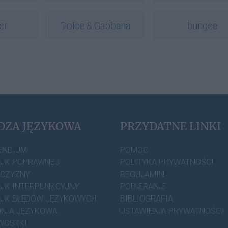
er
Dolce & Gabbana
bungee
DZA JĘZYKOWA
PRZYDATNE LINKI
ENDIUM
POMOC
IK POPRAWNEJ
POLITYKA PRYWATNOŚCI
ZCZYZNY
REGULAMIN
IK INTERPUNKCYJNY
POBIERANIE
IK BŁĘDÓW JĘZYKOWYCH
BIBLIOGRAFIA
NIA JĘZYKOWA
USTAWIENIA PRYWATNOŚCI
WOSTKI