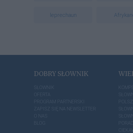
leprechaun
Afrykan
DOBRY SŁOWNIK
WIE
SŁOWNIK
KOMP
OFERTA
SŁOWN
PROGRAM PARTNERSKI
POLS
ZAPISZ SIĘ NA NEWSLETTER
SŁOWN
O NAS
SŁOWN
BLOG
PORAD
CIEKA