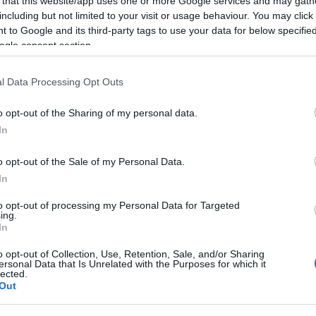
 that this website/app uses one or more Google services and may gath
including but not limited to your visit or usage behaviour. You may click 
 to Google and its third-party tags to use your data for below specifi
ogle consent section.
l Data Processing Opt Outs
o opt-out of the Sharing of my personal data.
In
o opt-out of the Sale of my Personal Data.
In
to opt-out of processing my Personal Data for Targeted
ing.
liwości? Brakuje czegoś w haśle?
In
ują abonenci Dobrego słownika.
o opt-out of Collection, Use, Retention, Sale, and/or Sharing
ersonal Data that Is Unrelated with the Purposes for which it
lected.
Out
SPRAWDŹ