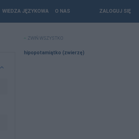
WIEDZA JĘZYKOWA
O NAS
ZALOGUJ SIĘ
ZWIŃ WSZYSTKO
hipopotamiątko (zwierzę)