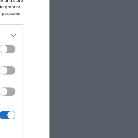
er and store
to grant or
ed purposes