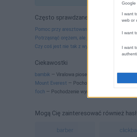
Google 
I want t
Często sprawdzane
web or d
Pomoc przy aresztowaniu
I want t
Potrząsnąć orężem, ale jakim?
Czy coś jest nie tak z wyszczepianiem?
I want t
authenti
Ciekawostki
bambik
— Viralowa piosenka z polityczną nutką
Mount Everest
— Pochodzenie nazwy
Mount Ev
foch
— Pochodzenie wyrazu
fochy
, a może i
foc
Mogą Cię zainteresować również hasł
barber
clickba