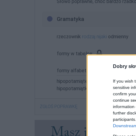
Słowo poprawne, choć bardzo rzadk
Gramatyka
rzeczownik
rodzaj nijaki
odmienny
formy w tabelce:
Dobry sło
formy alfabetycznie:
hipopotamiątek; hipopotamiątka; hip
If you wish 
sensitive in
hipopotamiątko; hipopotamiątkom; h
confirm you
continue se
ZGŁOŚ POPRAWKĘ
information 
further disc
participants
Downstream 