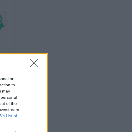
sonal or
ection to
ou may
 personal
out of the
 downstream
B’s List of