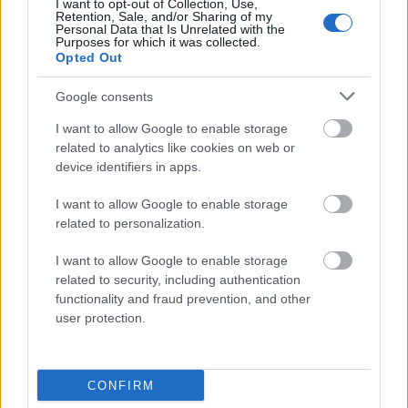
I want to opt-out of Collection, Use,
zombie
Retention, Sale, and/or Sharing of my
Personal Data that Is Unrelated with the
Purposes for which it was collected.
Opted Out
zzuć
Google consents
I want to allow Google to enable storage
AIDS
related to analytics like cookies on web or
device identifiers in apps.
I want to allow Google to enable storage
rock and roll
related to personalization.
I want to allow Google to enable storage
niemniej
related to security, including authentication
functionality and fraud prevention, and other
user protection.
derby
CONFIRM