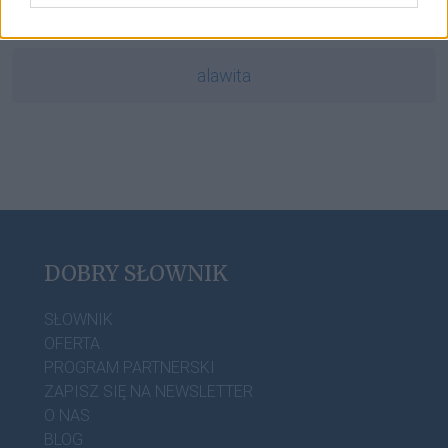
karuzela stanowisk
alawita
DOBRY SŁOWNIK
SŁOWNIK
OFERTA
PROGRAM PARTNERSKI
ZAPISZ SIĘ NA NEWSLETTER
O NAS
BLOG