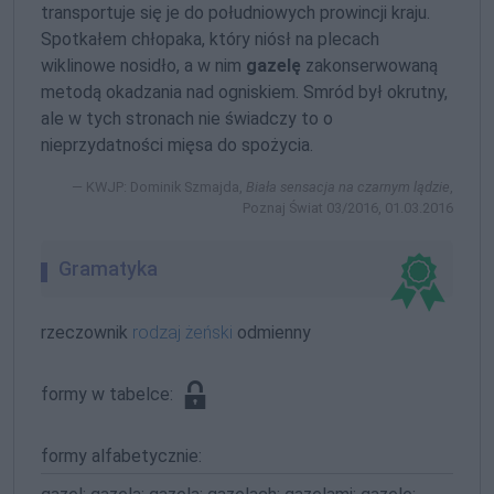
transportuje się je do południowych prowincji kraju.
Spotkałem chłopaka, który niósł na plecach
wiklinowe nosidło, a w nim
gazelę
zakonserwowaną
metodą okadzania nad ogniskiem. Smród był okrutny,
ale w tych stronach nie świadczy to o
nieprzydatności mięsa do spożycia.
KWJP: Dominik Szmajda,
Biała sensacja na czarnym lądzie
,
Poznaj Świat 03/2016, 01.03.2016
Gramatyka
rzeczownik
rodzaj żeński
odmienny
formy w tabelce:
formy alfabetycznie: