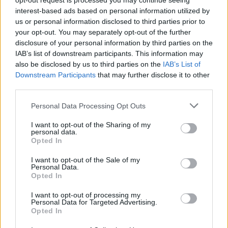
opt-out request is processed you may continue seeing
SPRAWDŹ
interest-based ads based on personal information utilized by
us or personal information disclosed to third parties prior to
your opt-out. You may separately opt-out of the further
disclosure of your personal information by third parties on the
Często sprawdzane
IAB’s list of downstream participants. This information may
also be disclosed by us to third parties on the
IAB’s List of
Na którego podstawie orzekamy, co następuje
Downstream Participants
that may further disclose it to other
Jak się ma skupywanie do skupowania
third parties.
Lubię Jacques’a, choć nie idę z…
Please note that this website/app uses one or more Google
Personal Data Processing Opt Outs
services and may gather and store information including but
Ciekawostki
not limited to your visit or usage behaviour. You may click to
I want to opt-out of the Sharing of my
personal data.
grant or deny consent to Google and its third-party tags to
Opted In
jabłko
— Wymowa słowa jabłko w jesieni średniowiecza
use your data for below specified purposes in below Google
utrzymywać
— Wieloznacznie...
consent section.
I want to opt-out of the Sale of my
Personal Data.
teleskop
— Niezwykła definicja
Opted In
I want to opt-out of processing my
Personal Data for Targeted Advertising.
Mogą Cię zainteresować również hasła
Opted In