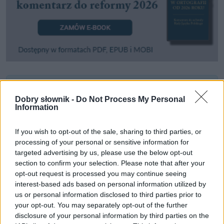
Pozostały wątpliwości? Brakuje czegoś w haśle?
Dobry słownik -
Do Not Process My Personal
Zobacz, co zyskują abonenci Dobrego słownika.
Information
SPRAWDŹ
If you wish to opt-out of the sale, sharing to third parties, or
processing of your personal or sensitive information for
targeted advertising by us, please use the below opt-out
section to confirm your selection. Please note that after your
Często sprawdzane
opt-out request is processed you may continue seeing
interest-based ads based on personal information utilized by
Jak się witają papieże
us or personal information disclosed to third parties prior to
Piłka nożna i futbol kontra football i soccer
your opt-out. You may separately opt-out of the further
Kim jest Bozia?
disclosure of your personal information by third parties on the