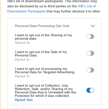
IAB’s list of downstream participants. This information may
also be disclosed by us to third parties on the
IAB’s List of
Ciekawostki
Downstream Participants
that may further disclose it to other
third parties.
słowo
— Długie słowa
RIP
— Znaczenie napisu
RIP
na nagrobkach
Please note that this website/app uses one or more Google
Personal Data Processing Opt Outs
services and may gather and store information including but
szrot
— Pochodzenie wyrazu
szrot
not limited to your visit or usage behaviour. You may click to
I want to opt-out of the Sharing of my
personal data.
grant or deny consent to Google and its third-party tags to
Opted In
use your data for below specified purposes in below Google
Mogą Cię zainteresować również hasła
consent section.
I want to opt-out of the Sale of my
Personal Data.
Opted In
zewłok
I want to opt-out of processing my
Personal Data for Targeted Advertising.
Opted In
polisemia
I want to opt-out of Collection, Use,
Retention, Sale, and/or Sharing of my
Personal Data that Is Unrelated with the
Purposes for which it was collected.
vice versa
Opted Out