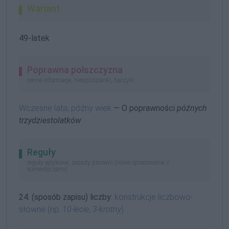
Wariant
49-latek
Poprawna polszczyzna
cenne informacje, niespodzianki, haczyki
Wczesne lata, późny wiek
— O poprawności
późnych
trzydziestolatków
Reguły
reguły językowe, zasady pisowni (nowe opracowanie z
komentarzami)
24. (sposób zapisu) liczby:
konstrukcje liczbowo-
słowne (np.
10-lecie
,
3-krotny
)