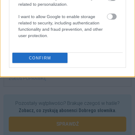
czterdziestodziewięciolatka;
related to personalization.
czterdziestodziewięciolatkach;
czterdziestodziewięciolatkami;
I want to allow Google to enable storage
related to security, including authentication
czterdziestodziewięciolatki;
functionality and fraud prevention, and other
czterdziestodziewięciolatkiem;
user protection.
czterdziestodziewięciolatkom;
czterdziestodziewięciolatków;
czterdziestodziewięciolatkowi;
CONFIRM
czterdziestodziewięciolatku
ZGŁOŚ POPRAWKĘ
Pozostały wątpliwości? Brakuje czegoś w haśle?
Zobacz, co zyskują abonenci Dobrego słownika.
SPRAWDŹ