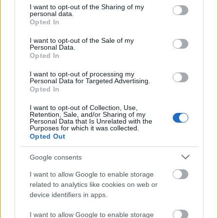
24. (sposób zapisu) liczby:
konstrukcje liczbowo-
not limited to your visit or usage behaviour. You may click to
I want to opt-out of the Sharing of my
słowne (np.
10-lecie
,
3-krotny
)
personal data.
grant or deny consent to Google and its third-party tags to
Opted In
use your data for below specified purposes in below Google
consent section.
I want to opt-out of the Sale of my
Sieć słów
Personal Data.
wyrażenia powiązane z opisywanym (
,
)
wyrazy pokrewne
kolokacje
Opted In
I want to opt-out of processing my
odpowiednik żeński:
czterdziestodziewięciolatka
Personal Data for Targeted Advertising.
Opted In
I want to opt-out of Collection, Use,
Gramatyka
Retention, Sale, and/or Sharing of my
Personal Data that Is Unrelated with the
Purposes for which it was collected.
Opted Out
rzeczownik
rodzaj męskozwierzęcy
odmienny
Google consents
formy w tabelce:
I want to allow Google to enable storage
related to analytics like cookies on web or
formy alfabetycznie:
device identifiers in apps.
czterdziestodziewięciolatek;
I want to allow Google to enable storage