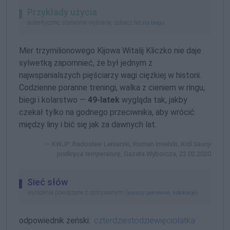
Przykłady użycia
autentyczne, starannie wybrane, zobacz też
na blogu
Mer trzymilionowego Kijowa Witalij Kliczko nie daje
sylwetką zapomnieć, że był jednym z
najwspanialszych pięściarzy wagi ciężkiej w historii.
Codzienne poranne treningi, walka z cieniem w ringu,
biegi i kolarstwo —
49-latek
wygląda tak, jakby
czekał tylko na godnego przeciwnika, aby wrócić
między liny i bić się jak za dawnych lat.
KWJP: Radosław Leniarski, Roman Imielski,
Król Sauny
podkręca temperaturę
, Gazeta Wyborcza, 22.02.2020
Sieć słów
wyrażenia powiązane z opisywanym (
,
)
wyrazy pokrewne
kolokacje
odpowiednik żeński:
czterdziestodziewięciolatka