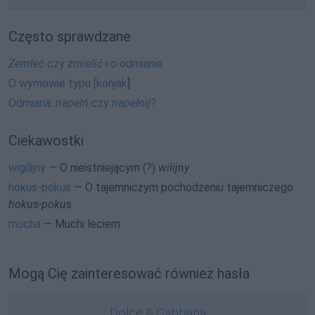
Często sprawdzane
Zemleć
czy
zmielić
i o odmianie
O wymowie typu [końjak
]
Odmiana:
napełń
czy
napełnij
?
Ciekawostki
wigilijny
— O nieistniejącym (?)
wilijny
hokus-pokus
— O tajemniczym pochodzeniu tajemniczego
hokus-pokus
mucha
— Muchi leciem
Mogą Cię zainteresować również hasła
Dolce & Gabbana