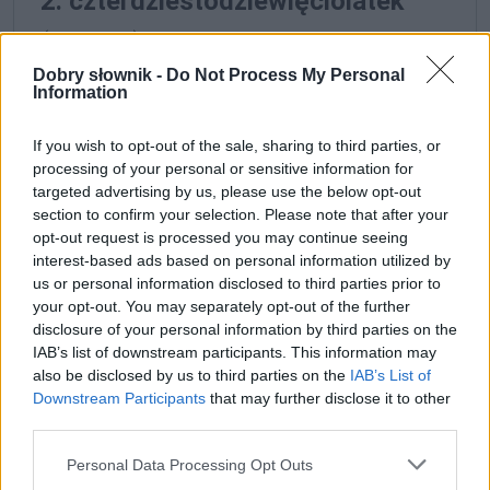
2. czterdziestodziewięciolatek
(np. auto)
Dobry słownik -
Do Not Process My Personal
Information
Definicja
If you wish to opt-out of the sale, sharing to third parties, or
processing of your personal or sensitive information for
czterdziestodziewięciolatek
to zwierzę, roślina lub
targeted advertising by us, please use the below opt-out
rzecz mające czterdzieści dziewięć lat
section to confirm your selection. Please note that after your
opt-out request is processed you may continue seeing
interest-based ads based on personal information utilized by
Wariant
us or personal information disclosed to third parties prior to
your opt-out. You may separately opt-out of the further
disclosure of your personal information by third parties on the
49-latek
IAB’s list of downstream participants. This information may
also be disclosed by us to third parties on the
IAB’s List of
Reguły
Downstream Participants
that may further disclose it to other
third parties.
reguły językowe, zasady pisowni (nowe opracowanie z
komentarzami)
Please note that this website/app uses one or more Google
Personal Data Processing Opt Outs
services and may gather and store information including but