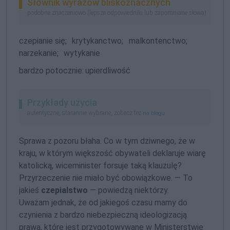
Słownik wyrazów bliskoznacznych
podobne znaczeniowo (lepsze odpowiedniki lub zapomniane słowa)
czepianie się;
krytykanctwo;
malkontenctwo;
narzekanie;
wytykanie
bardzo potocznie:
upierdliwość
Przykłady użycia
autentyczne, starannie wybrane, zobacz też
na blogu
Sprawa z pozoru błaha. Co w tym dziwnego, że w
kraju, w którym większość obywateli deklaruje wiarę
katolicką, wiceminister forsuje taką klauzulę?
Przyrzeczenie nie miało być obowiązkowe. — To
jakieś
czepialstwo
— powiedzą niektórzy.
Uważam jednak, że od jakiegoś czasu mamy do
czynienia z bardzo niebezpieczną ideologizacją
prawa, które jest przygotowywane w Ministerstwie