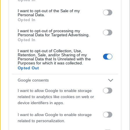
use your data for below specified purposes in below Google
Kto pływa kajakiem?
consent section.
I want to opt-out of the Sale of my
Poprawność
truskawki na torcie
Personal Data.
Opted In
Jak zwracać się do biskupa
I want to opt-out of processing my
Personal Data for Targeted Advertising.
Ciekawostki
Opted In
porzekadło
— Pochodzenie wyrazu
porzekadło
I want to opt-out of Collection, Use,
Retention, Sale, and/or Sharing of my
masala
— Masala definicją indyjskości
Personal Data that Is Unrelated with the
Purposes for which it was collected.
lwia część
— Dlaczego
lwia
część?
Opted Out
Google consents
Mogą Cię zainteresować również hasła
I want to allow Google to enable storage
related to analytics like cookies on web or
kwarantanna
device identifiers in apps.
I want to allow Google to enable storage
related to personalization.
przyżec