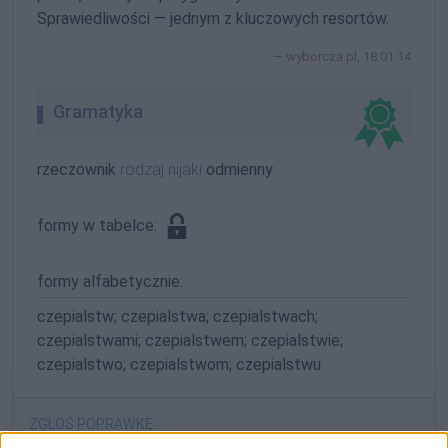
Sprawiedliwości — jednym z kluczowych resortów.
wyborcza.pl, 18.01.14
Gramatyka
rzeczownik
rodzaj nijaki
odmienny
formy w tabelce:
formy alfabetycznie:
czepialstw; czepialstwa; czepialstwach;
czepialstwami; czepialstwem; czepialstwie;
czepialstwo; czepialstwom; czepialstwu
ZGŁOŚ POPRAWKĘ