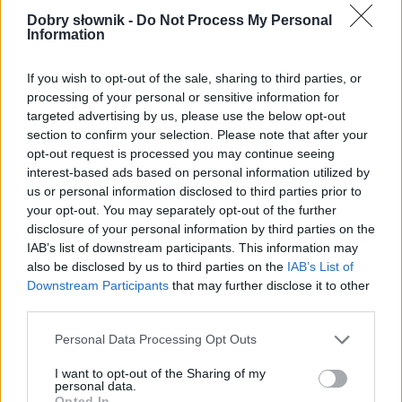
Dobry słownik -
Do Not Process My Personal
Information
If you wish to opt-out of the sale, sharing to third parties, or
processing of your personal or sensitive information for
targeted advertising by us, please use the below opt-out
section to confirm your selection. Please note that after your
opt-out request is processed you may continue seeing
interest-based ads based on personal information utilized by
us or personal information disclosed to third parties prior to
your opt-out. You may separately opt-out of the further
disclosure of your personal information by third parties on the
Pozostały wątpliwości? Brakuje czegoś w haśle?
IAB’s list of downstream participants. This information may
Zobacz, co zyskują abonenci Dobrego słownika.
also be disclosed by us to third parties on the
IAB’s List of
Downstream Participants
that may further disclose it to other
third parties.
SPRAWDŹ
Please note that this website/app uses one or more Google
Personal Data Processing Opt Outs
services and may gather and store information including but
not limited to your visit or usage behaviour. You may click to
I want to opt-out of the Sharing of my
Często sprawdzane
personal data.
grant or deny consent to Google and its third-party tags to
Opted In