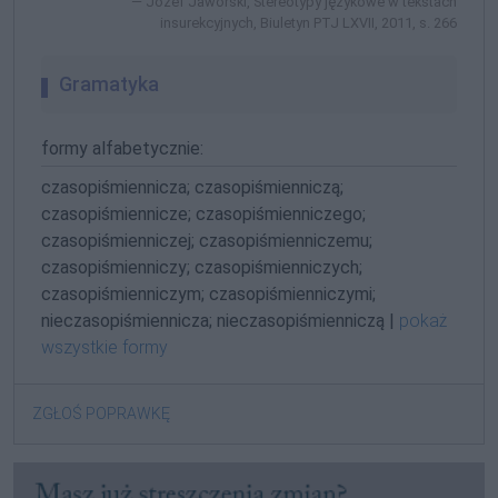
Józef Jaworski, Stereotypy językowe w tekstach
insurekcyjnych, Biuletyn PTJ LXVII, 2011, s. 266
Gramatyka
formy alfabetycznie:
czasopiśmiennicza; czasopiśmienniczą;
czasopiśmiennicze; czasopiśmienniczego;
czasopiśmienniczej; czasopiśmienniczemu;
czasopiśmienniczy; czasopiśmienniczych;
czasopiśmienniczym; czasopiśmienniczymi;
nieczasopiśmiennicza; nieczasopiśmienniczą |
pokaż
wszystkie formy
ZGŁOŚ POPRAWKĘ