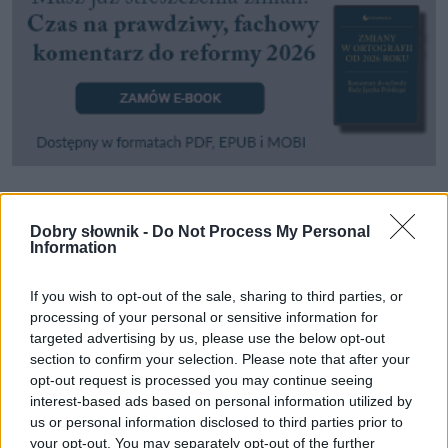
Pozostały wątpliwości? Brakuje czegoś w haśle?
Dobry słownik -
Do Not Process My Personal
Zobacz, co zyskują abonenci Dobrego słownika.
Information
SPRAWDŹ
If you wish to opt-out of the sale, sharing to third parties, or
processing of your personal or sensitive information for
targeted advertising by us, please use the below opt-out
section to confirm your selection. Please note that after your
Często sprawdzane
opt-out request is processed you may continue seeing
interest-based ads based on personal information utilized by
Ortografia:
w porzo
czy
wporzo
?
us or personal information disclosed to third parties prior to
your opt-out. You may separately opt-out of the further
Warianty:
opresyjny
czy
opresywny
,
opresyjność
czy