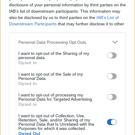
disclosure of your personal information by third parties on the
opresywność
IAB’s list of downstream participants. This information may
Warianty:
udrażniać
czy
udrożniać
?
also be disclosed by us to third parties on the
IAB’s List of
Downstream Participants
that may further disclose it to other
Ciekawostki
third parties.
Please note that this website/app uses one or more Google
Personal Data Processing Opt Outs
bida z nędzą
— Z czym ta bida się rymuje
services and may gather and store information including but
jabłko
— A na blogu
not limited to your visit or usage behaviour. You may click to
I want to opt-out of the Sharing of my
personal data.
Warszawa
— Pochodzenie nazwy
Warszawa
grant or deny consent to Google and its third-party tags to
Opted In
use your data for below specified purposes in below Google
consent section.
I want to opt-out of the Sale of my
Personal Data.
Mogą Cię zainteresować również hasła
Opted In
I want to opt-out of processing my
wychynąć
Personal Data for Targeted Advertising.
Opted In
I want to opt-out of Collection, Use,
Tajlandia
Retention, Sale, and/or Sharing of my
Personal Data that Is Unrelated with the
Purposes for which it was collected.
Opted Out