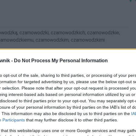
wodzką; czarnowodzki; czarnowodzkich; czarnowodzkie;
zarnowodzkiemu; czarnowodzkim; czarnowodzkimi
wnik -
Do Not Process My Personal Information
nieczarnowodzką; nieczarnowodzki; nieczarnowodzkich;
o; nieczarnowodzkiej; nieczarnowodzkiemu;
to opt-out of the sale, sharing to third parties, or processing of your per
i
formation for targeted advertising by us, please use the below opt-out s
r selection. Please note that after your opt-out request is processed y
eing interest-based ads based on personal information utilized by us or
disclosed to third parties prior to your opt-out. You may separately opt-
losure of your personal information by third parties on the IAB’s list of
. This information may also be disclosed by us to third parties on the
IA
Participants
that may further disclose it to other third parties.
 that this website/app uses one or more Google services and may gath