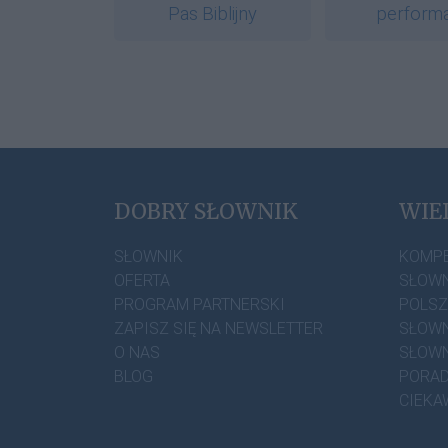
Pas Biblijny
perform
DOBRY SŁOWNIK
WIE
SŁOWNIK
KOMP
OFERTA
SŁOWN
PROGRAM PARTNERSKI
POLS
ZAPISZ SIĘ NA NEWSLETTER
SŁOWN
O NAS
SŁOWN
BLOG
PORAD
CIEKA