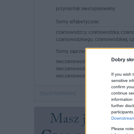
przymiotnik niestopniowalny
formy alfabetycznie:
czarnowodzcy; czarnowodzka; czarno
czarnowodzkiego; czarnowodzkiej; c
formy zaprzeczone:
Dobry sło
nieczarnowodzcy; nieczarnowodzka; 
nieczarnowodzkie; nieczarnowodzkieg
If you wish 
nieczarnowodzkim; nieczarnowodzkim
sensitive in
confirm you
continue se
ZGŁOŚ POPRAWKĘ
information 
further disc
participants
Downstream 
Please note