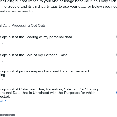
including but not limited to your visit or usage behaviour. You may click 
 to Google and its third-party tags to use your data for below specifi
ogle consent section.
l Data Processing Opt Outs
o opt-out of the Sharing of my personal data.
In
o opt-out of the Sale of my Personal Data.
In
to opt-out of processing my Personal Data for Targeted
liwości? Brakuje czegoś w haśle?
ing.
In
ują abonenci Dobrego słownika.
o opt-out of Collection, Use, Retention, Sale, and/or Sharing
ersonal Data that Is Unrelated with the Purposes for which it
lected.
SPRAWDŹ
Out
consents