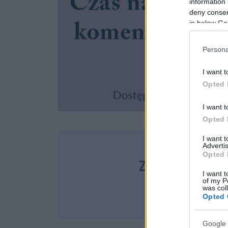
information 
deny consent
in below Go
Persona
I want t
Opted 
I want t
Opted 
I want 
Pozostały wątp
Advertis
Opted 
Zobacz, co zysk
I want t
of my P
was col
Opted 
Google 