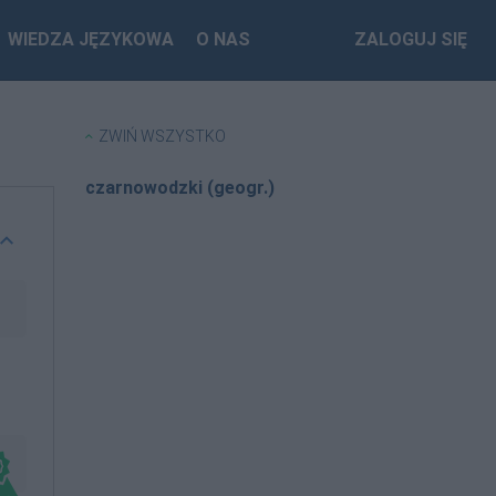
WIEDZA JĘZYKOWA
O NAS
ZALOGUJ SIĘ
ZWIŃ WSZYSTKO
czarnowodzki (geogr.)