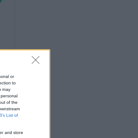
sonal or
ection to
ou may
 personal
out of the
 downstream
B’s List of
er and store