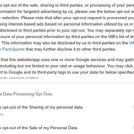
to opt-out of the sale, sharing to third parties, or processing of your per
formation for targeted advertising by us, please use the below opt-out s
r selection. Please note that after your opt-out request is processed y
eing interest-based ads based on personal information utilized by us or
disclosed to third parties prior to your opt-out. You may separately opt-
zechodni
losure of your personal information by third parties on the IAB’s list of
. This information may also be disclosed by us to third parties on the
IA
Participants
that may further disclose it to other third parties.
zęstowałaby się; częstowałabyś się; częstowałam się;
 that this website/app uses one or more Google services and may gath
ęstowałbym się; częstowałby się; częstowałbyś się;
including but not limited to your visit or usage behaviour. You may click 
pokaż wszystkie formy
 to Google and its third-party tags to use your data for below specifi
ogle consent section.
l Data Processing Opt Outs
o opt-out of the Sharing of my personal data.
In
o opt-out of the Sale of my Personal Data.