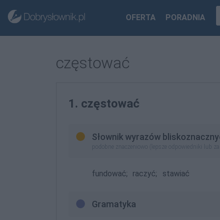
OFERTA
PORADNIA
częstować
1. częstować
Słownik wyrazów bliskoznaczny
podobne znaczeniowo (lepsze odpowiedniki lub z
fundować;
raczyć;
stawiać
Gramatyka