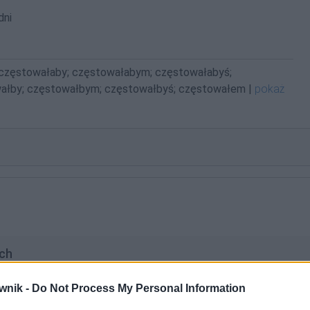
dni
 częstowałaby; częstowałabym; częstowałabyś;
ałby; częstowałbym; częstowałbyś; częstowałem |
pokaż
ch
apomniane słowa)
wnik -
Do Not Process My Personal Information