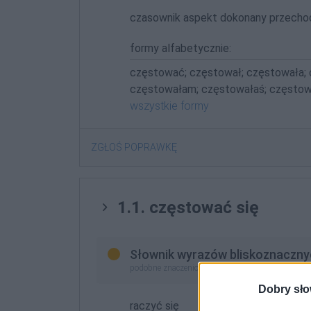
czasownik aspekt dokonany przecho
formy alfabetycznie:
częstować; częstował; częstowała;
częstowałam; częstowałaś; częstow
wszystkie formy
ZGŁOŚ POPRAWKĘ
1.1. częstować się
Słownik wyrazów bliskoznaczny
podobne znaczeniowo (lepsze odpowiedniki lub z
Dobry sło
raczyć się