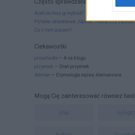
Często sprawdzane
Azali na miss ją wybrali?
Pytanie składniowe:
zapytać mamę
czy
zapyta
Co z tym popem?
Ciekawostki
przechodni
— A na blogu
przyimek
— Drań przyimek
Aleman
— Etymologia nazwy
Alemanowie
Mogą Cię zainteresować również hasł
ohar
sylogi
bebop
Aconca