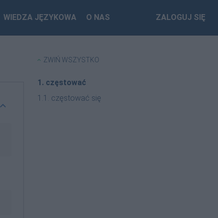
WIEDZA JĘZYKOWA
O NAS
ZALOGUJ SIĘ
ZWIŃ WSZYSTKO
1. częstować
1.1. częstować się