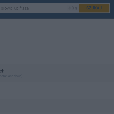
é ü ą
SZUKAJ
ch
apomniane słowa)