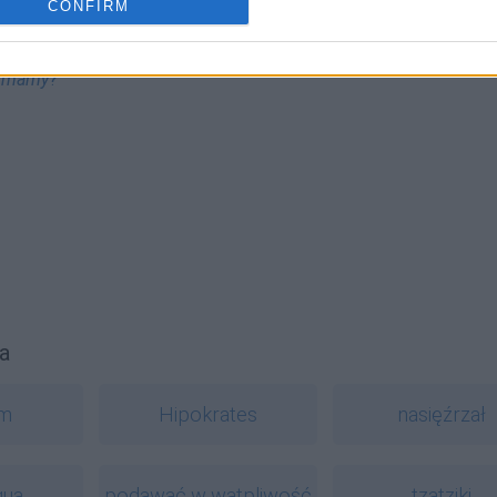
CONFIRM
ć mamy
?
a
zm
Hipokrates
nasięźrzał
gua
podawać w wątpliwość
tzatziki