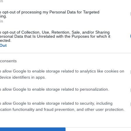
In
to opt-out of processing my Personal Data for Targeted
ing.
In
o opt-out of Collection, Use, Retention, Sale, and/or Sharing
ersonal Data that Is Unrelated with the Purposes for which it
lected.
Out
consents
o allow Google to enable storage related to analytics like cookies on
evice identifiers in apps.
liwości? Brakuje czegoś w haśle?
ują abonenci Dobrego słownika.
o allow Google to enable storage related to personalization.
o allow Google to enable storage related to security, including
SPRAWDŹ
cation functionality and fraud prevention, and other user protection.