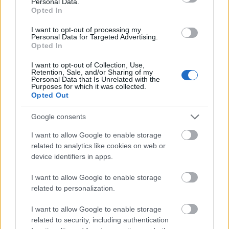
Personal Data.
Opted In
Ciekawostki
I want to opt-out of processing my
Personal Data for Targeted Advertising.
kłamać
— O świadomości
Opted In
lakoniczny
— Żartobliwie o pochodzeniu
I want to opt-out of Collection, Use,
VOD
— Pochodzenie nazwy
VOD
Retention, Sale, and/or Sharing of my
Personal Data that Is Unrelated with the
Purposes for which it was collected.
Opted Out
Mogą Cię zainteresować również hasła
Google consents
szóstoklasista
I want to allow Google to enable storage
related to analytics like cookies on web or
device identifiers in apps.
rock and roll
I want to allow Google to enable storage
related to personalization.
goj
I want to allow Google to enable storage
related to security, including authentication