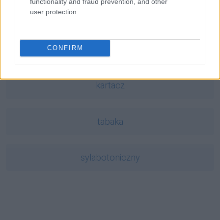
functionality and fraud prevention, and other
user protection.
Dominikana
CONFIRM
tj.
kartacz
tabaka
sylabotoniczny