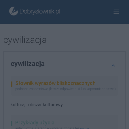
cywilizacja
cywilizacja
Słownik wyrazów bliskoznacznych
podobne znaczeniowo (lepsze odpowiedniki lub zapomniane słowa)
kultura;
obszar kulturowy
Przykłady użycia
autentyczne, starannie wybrane, zobacz też
na blogu