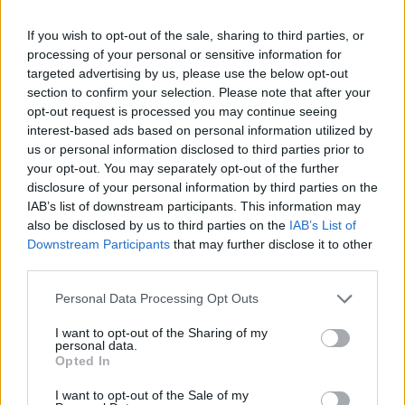
If you wish to opt-out of the sale, sharing to third parties, or
processing of your personal or sensitive information for
targeted advertising by us, please use the below opt-out
section to confirm your selection. Please note that after your
opt-out request is processed you may continue seeing
interest-based ads based on personal information utilized by
us or personal information disclosed to third parties prior to
Pozostały wątpliwości? Brakuje czegoś w haśle?
your opt-out. You may separately opt-out of the further
Zobacz, co zyskują abonenci Dobrego słownika.
disclosure of your personal information by third parties on the
IAB’s list of downstream participants. This information may
SPRAWDŹ
also be disclosed by us to third parties on the
IAB’s List of
Downstream Participants
that may further disclose it to other
third parties.
Please note that this website/app uses one or more Google
Personal Data Processing Opt Outs
Często sprawdzane
services and may gather and store information including but
not limited to your visit or usage behaviour. You may click to
I want to opt-out of the Sharing of my
Poprawne użycie
personal data.
grant or deny consent to Google and its third-party tags to
Opted In
Powinniśmy (byli) coś napisać o odmianie
use your data for below specified purposes in below Google
Brakuje nam kiermaszy?
consent section.
I want to opt-out of the Sale of my