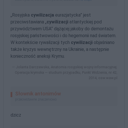
„Rosyjska
cywilizacja
eurazjatycka” jest
przeciwstawiana „
cywilizacji
atlantyckiej pod
przywództwem USA” dążącej jakoby do demontażu
rosyjskiej państwowości i do hegemonii nad światem.
W kontekście rywalizacji tych
cywilizacji
objaśniano
także kryzys wewnętrzny na Ukrainie, a następnie
konieczność aneksji Krymu.
Jolanta Darczewska, Anatomia rosyjskiej wojny informacyjnej.
Operacja krymska — studium przypadku, Punkt Widzenia, nr 42,
2014, osw.waw.pl
Słownik antonimów
przeciwstawne znaczeniowo
dzicz