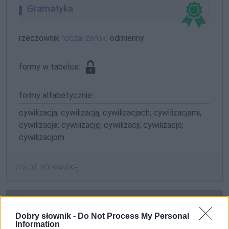
Gramatyka
rzeczownik
rodzaj żeński
odmienny
formy w tabelce:
formy alfabetycznie:
cywilizacja; cywilizacją; cywilizacjach; cywilizacjami;
cywilizacje; cywilizację; cywilizacji; cywilizacjo;
cywilizacjom
ZGŁOŚ POPRAWKĘ
Dobry słownik -
Do Not Process My Personal
Information