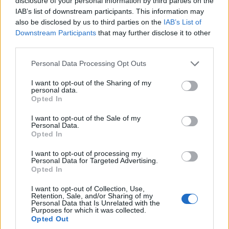
disclosure of your personal information by third parties on the
Jak odmieniać słowo
mail
IAB’s list of downstream participants. This information may
also be disclosed by us to third parties on the
IAB’s List of
Downstream Participants
that may further disclose it to other
Ciekawostki
third parties.
tao
— Wieloznaczność
Please note that this website/app uses one or more Google
Personal Data Processing Opt Outs
zapotecki
— Problemy z Biblią
services and may gather and store information including but
not limited to your visit or usage behaviour. You may click to
I want to opt-out of the Sharing of my
ołów
— Takie są skutki braku ołowiu
personal data.
grant or deny consent to Google and its third-party tags to
Opted In
use your data for below specified purposes in below Google
consent section.
I want to opt-out of the Sale of my
Mogą Cię zainteresować również hasła
Personal Data.
Opted In
zagwozdka
I want to opt-out of processing my
Personal Data for Targeted Advertising.
Opted In
buggy
I want to opt-out of Collection, Use,
Retention, Sale, and/or Sharing of my
Personal Data that Is Unrelated with the
Purposes for which it was collected.
Opted Out
RSVP