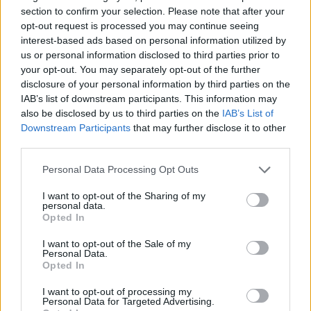
Pozostały wątpliwości? Brakuje czegoś w haśle?
section to confirm your selection. Please note that after your
Zobacz, co zyskują abonenci Dobrego słownika.
opt-out request is processed you may continue seeing
interest-based ads based on personal information utilized by
SPRAWDŹ
us or personal information disclosed to third parties prior to
your opt-out. You may separately opt-out of the further
disclosure of your personal information by third parties on the
IAB’s list of downstream participants. This information may
Często sprawdzane
also be disclosed by us to third parties on the
IAB’s List of
Downstream Participants
that may further disclose it to other
Odmiana: czas teraźniejszy i rozkaźnik
third parties.
Odmiana:
zniczy
czy
zniczów
?
Please note that this website/app uses one or more Google
Personal Data Processing Opt Outs
Nieraz
czy
nie raz
?
services and may gather and store information including but
not limited to your visit or usage behaviour. You may click to
I want to opt-out of the Sharing of my
personal data.
grant or deny consent to Google and its third-party tags to
Ciekawostki
Opted In
use your data for below specified purposes in below Google
consent section.
katabas
— Pochodzenie
katabasa
I want to opt-out of the Sale of my
Personal Data.
RWPG
— Statutowy cel
Opted In
keks
— Dlaczego keks i keksy, a nie kejk i kejki?
I want to opt-out of processing my
Personal Data for Targeted Advertising.