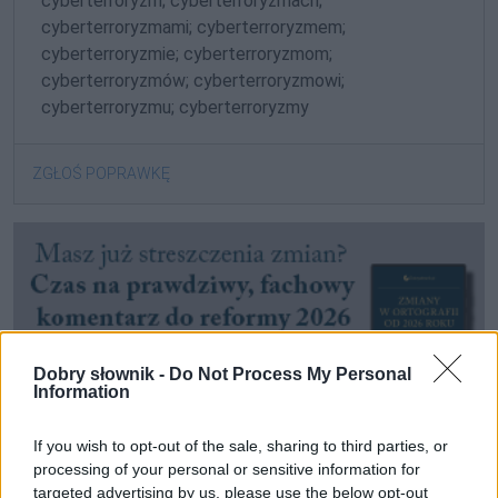
cyberterroryzm; cyberterroryzmach;
cyberterroryzmami; cyberterroryzmem;
cyberterroryzmie; cyberterroryzmom;
cyberterroryzmów; cyberterroryzmowi;
cyberterroryzmu; cyberterroryzmy
ZGŁOŚ POPRAWKĘ
Dobry słownik -
Do Not Process My Personal
Information
If you wish to opt-out of the sale, sharing to third parties, or
processing of your personal or sensitive information for
targeted advertising by us, please use the below opt-out