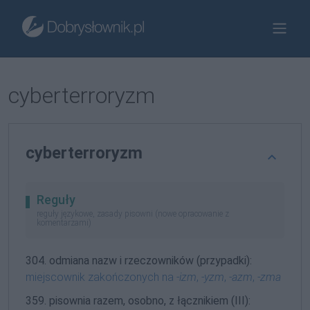
cyberterroryzm
cyberterroryzm
Reguły
reguły językowe, zasady pisowni (nowe opracowanie z
komentarzami)
304. odmiana nazw i rzeczowników (przypadki):
miejscownik zakończonych na
-izm
,
-yzm
,
-azm
,
-zma
359. pisownia razem, osobno, z łącznikiem (III):