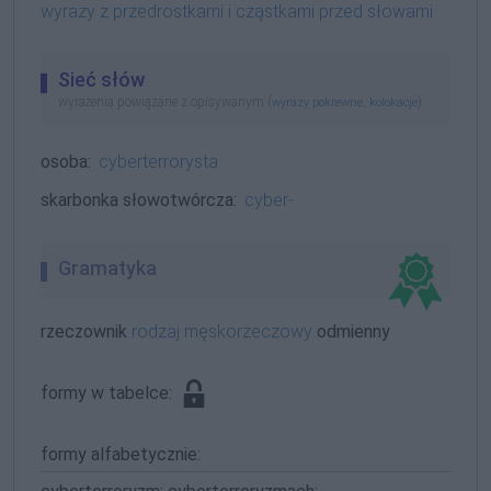
wyrazy z przedrostkami i cząstkami przed słowami
Sieć słów
wyrażenia powiązane z opisywanym (
,
)
wyrazy pokrewne
kolokacje
osoba:
cyberterrorysta
skarbonka słowotwórcza:
cyber-
Gramatyka
rzeczownik
rodzaj męskorzeczowy
odmienny
formy w tabelce:
formy alfabetycznie: