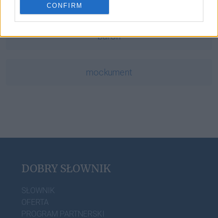
lastryko
CONFIRM
baron
mockument
DOBRY SŁOWNIK
SŁOWNIK
OFERTA
PROGRAM PARTNERSKI