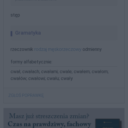
stęp
Gramatyka
rzeczownik
rodzaj męskorzeczowy
odmienny
formy alfabetycznie:
cwał; cwałach; cwałami; cwale; cwałem; cwałom;
cwałów; cwałowi; cwału; cwały
ZGŁOŚ POPRAWKĘ