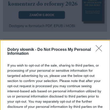
Pozostały wątpliwości? Brakuje czegoś w haśle?
Dobry słownik -
Do Not Process My Personal
Zobacz, co zyskują abonenci Dobrego słownika.
Information
SPRAWDŹ
If you wish to opt-out of the sale, sharing to third parties, or
processing of your personal or sensitive information for
targeted advertising by us, please use the below opt-out
section to confirm your selection. Please note that after your
Często sprawdzane
opt-out request is processed you may continue seeing
interest-based ads based on personal information utilized by
Przez jakie (c)h się śmiać?
us or personal information disclosed to third parties prior to
Odmiana:
zniczy
czy
zniczów
?
your opt-out. You may separately opt-out of the further
disclosure of your personal information by third parties on the
Częsty błąd