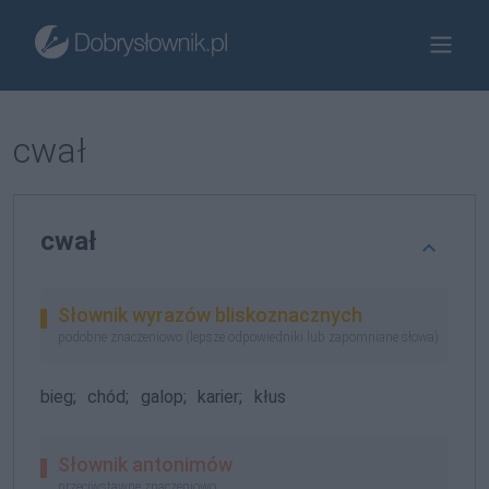
cwał
cwał
Słownik wyrazów bliskoznacznych
podobne znaczeniowo (lepsze odpowiedniki lub zapomniane słowa)
bieg;
chód;
galop;
karier;
kłus
Słownik antonimów
przeciwstawne znaczeniowo