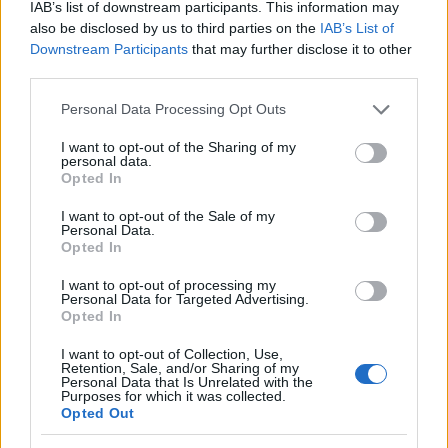
IAB’s list of downstream participants. This information may
also be disclosed by us to third parties on the
IAB’s List of
Ciekawostki
Downstream Participants
that may further disclose it to other
third parties.
SI
— Pochodzenie
Please note that this website/app uses one or more Google
rzeczownik
— O odmianie rzeczowników na blogu
Personal Data Processing Opt Outs
services and may gather and store information including but
hajs
— Wróżba profesora Bralczyka
not limited to your visit or usage behaviour. You may click to
I want to opt-out of the Sharing of my
personal data.
grant or deny consent to Google and its third-party tags to
Opted In
use your data for below specified purposes in below Google
Mogą Cię zainteresować również hasła
consent section.
I want to opt-out of the Sale of my
Personal Data.
Opted In
pacta sunt servanda
I want to opt-out of processing my
Personal Data for Targeted Advertising.
Opted In
narcyz
I want to opt-out of Collection, Use,
Retention, Sale, and/or Sharing of my
Personal Data that Is Unrelated with the
Purposes for which it was collected.
elf
Opted Out