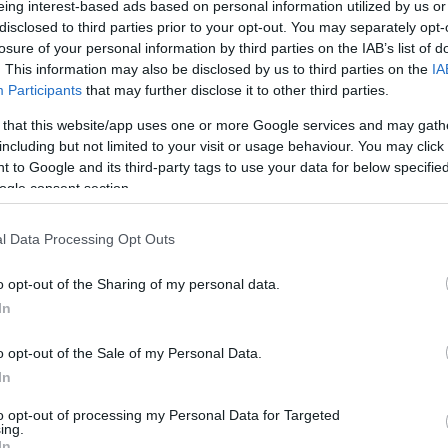
eing interest-based ads based on personal information utilized by us or
disclosed to third parties prior to your opt-out. You may separately opt-
atową; nieciemnogranatowe; nieciemnogranatowego;
losure of your personal information by third parties on the IAB’s list of
atowemu; nieciemnogranatowi; nieciemnogranatowy;
. This information may also be disclosed by us to third parties on the
IA
anatowym; nieciemnogranatowymi
Participants
that may further disclose it to other third parties.
 that this website/app uses one or more Google services and may gath
including but not limited to your visit or usage behaviour. You may click 
 to Google and its third-party tags to use your data for below specifi
ogle consent section.
l Data Processing Opt Outs
o opt-out of the Sharing of my personal data.
In
o opt-out of the Sale of my Personal Data.
In
to opt-out of processing my Personal Data for Targeted
ing.
In