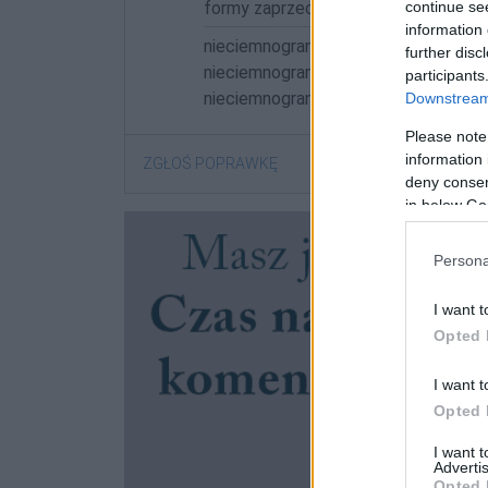
continue se
formy zaprzeczone:
information 
nieciemnogranatowa; nieciemnogran
further disc
nieciemnogranatowej; nieciemnogran
participants
nieciemnogranatowych; nieciemnogr
Downstream 
Please note
information 
ZGŁOŚ POPRAWKĘ
deny consent
in below Go
Persona
I want t
Opted 
I want t
Opted 
I want 
Advertis
Opted 