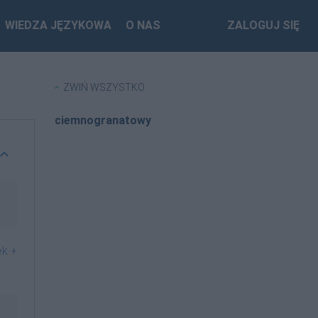
WIEDZA JĘZYKOWA
O NAS
ZALOGUJ SIĘ
ZWIŃ WSZYSTKO
ciemnogranatowy
ek +