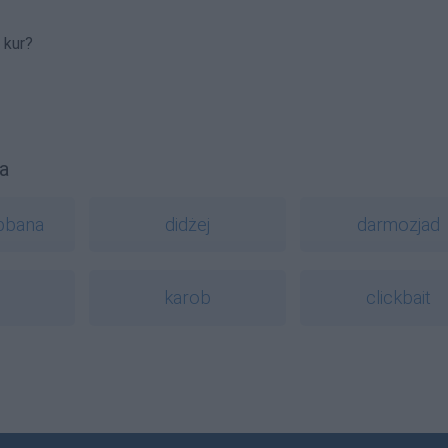
 kur?
a
bbana
didżej
darmozjad
karob
clickbait