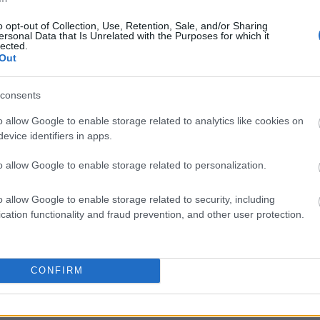
o opt-out of Collection, Use, Retention, Sale, and/or Sharing
ersonal Data that Is Unrelated with the Purposes for which it
lected.
Out
liwości? Brakuje czegoś w haśle?
consents
ują abonenci Dobrego słownika.
o allow Google to enable storage related to analytics like cookies on
evice identifiers in apps.
SPRAWDŹ
o allow Google to enable storage related to personalization.
o allow Google to enable storage related to security, including
cation functionality and fraud prevention, and other user protection.
CONFIRM