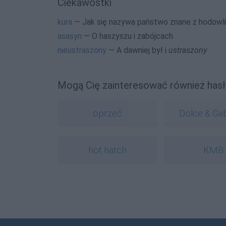
Ciekawostki
kura
— Jak się nazywa państwo znane z hodowli
asasyn
— O haszyszu i zabójcach
nieustraszony
— A dawniej był i
ustraszony
Mogą Cię zainteresować również hasł
oprzeć
Dolce & Ga
hot hatch
KMB