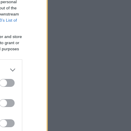
 personal
out of the
 downstream
B’s List of
er and store
to grant or
ed purposes