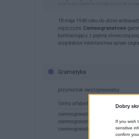
autentyczne, starannie wybrane, zobacz też
na blo
18 maja 1940 roku do drzwi ambasad
mężczyźni.
Ciemnogranatowe
garni
kontrastujący z piękną słoneczną po
urzędników ministerstwa spraw zagran
Gramatyka
przymiotnik niestopniowalny
formy alfabetycznie:
Dobry sło
ciemnogranatowa; ciemnogranatową;
ciemnogranatowemu; ciemnogranatow
If you wish 
sensitive in
ciemnogranatowym; ciemnogranato
confirm you