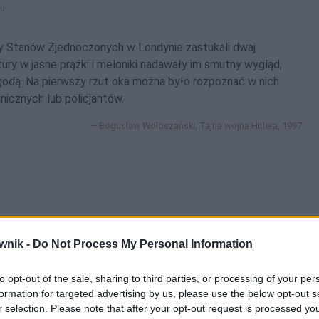
gu
y Stanów Zjednoczonych w Londynie zastukali dwaj
tury w jasne prążki i meloniki nadawały im smutny wygląd,
godą. Na pierwszy rzut oka można było rozpoznać w nich
icznych lub policjantów.
Bogusław Wołoszański, Tajna wojna Hitlera, 1997
wnik -
Do Not Process My Personal Information
 ciemnogranatowe; ciemnogranatowego; ciemnogranatowej;
i; ciemnogranatowy; ciemnogranatowych;
to opt-out of the sale, sharing to third parties, or processing of your per
formation for targeted advertising by us, please use the below opt-out s
wymi
r selection. Please note that after your opt-out request is processed y