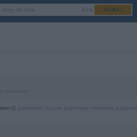
é ü ą
SZUKAJ
ie z komentarzami)
kiem (I):
przymiotniki złożone, przysłówek + imiesłów, przysłów