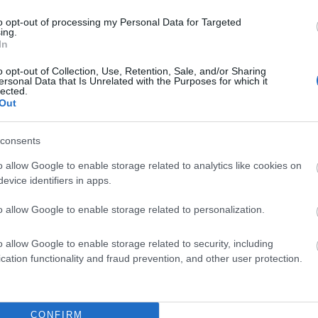
to opt-out of processing my Personal Data for Targeted
ing.
In
o opt-out of Collection, Use, Retention, Sale, and/or Sharing
ersonal Data that Is Unrelated with the Purposes for which it
lected.
Out
consents
o allow Google to enable storage related to analytics like cookies on
liwości? Brakuje czegoś w haśle?
evice identifiers in apps.
ują abonenci Dobrego słownika.
o allow Google to enable storage related to personalization.
o allow Google to enable storage related to security, including
SPRAWDŹ
cation functionality and fraud prevention, and other user protection.
CONFIRM