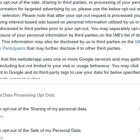
to opt-out of the sale, sharing to third parties, or processing of your per
formation for targeted advertising by us, please use the below opt-out s
ie z komentarzami)
r selection. Please note that after your opt-out request is processed y
eing interest-based ads based on personal information utilized by us or
disclosed to third parties prior to your opt-out. You may separately opt-
nia przysłówkowe typu
po ...-sku
,
po ...-cku
,
po ...-dzku
losure of your personal information by third parties on the IAB’s list of
. This information may also be disclosed by us to third parties on the
IA
Participants
that may further disclose it to other third parties.
 that this website/app uses one or more Google services and may gath
including but not limited to your visit or usage behaviour. You may click 
 to Google and its third-party tags to use your data for below specifi
ogle consent section.
l Data Processing Opt Outs
o opt-out of the Sharing of my personal data.
In
o opt-out of the Sale of my Personal Data.
In