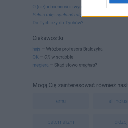
O (nie)odmienności i wymowie nazwiska
Branag
Pełnić rolę
i
spełniać rolę
Do Tych czy do Tychów?
Ciekawostki
hajs
— Wróżba profesora Bralczyka
OK
—
OK
w scrabble
megiera
— Skąd słowo
megiera
?
Mogą Cię zainteresować również hasł
emu
all inclus
paternalizm
didżej