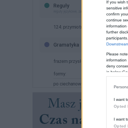
If you wish 
Reguły
sensitive in
reguły językowe, zasady pisowni (nowe opracowan
confirm you
continue se
information 
124. przymiotniki i przysłówki:
wyraże
further disc
participants
Downstream 
Gramatyka
Please note
information 
frazem przysłówkowy
deny consent
in below Go
formy:
po ciechanowsku
Persona
I want t
Opted 
I want t
Opted 