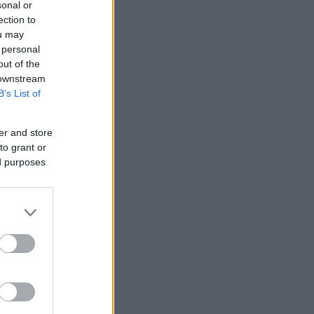
sonal or
ection to
ou may
 personal
out of the
 downstream
B’s List of
er and store
to grant or
ed purposes