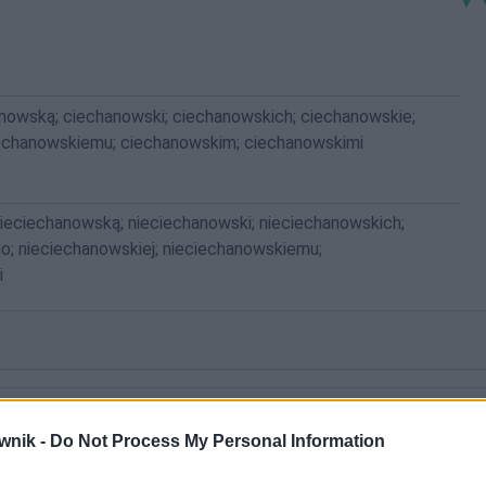
nowską; ciechanowski; ciechanowskich; ciechanowskie;
iechanowskiemu; ciechanowskim; ciechanowskimi
ieciechanowską; nieciechanowski; nieciechanowskich;
o; nieciechanowskiej; nieciechanowskiemu;
i
wnik -
Do Not Process My Personal Information