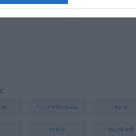
h
a
ive
Dolce & Gabbana
bóbr
atencja
boysband