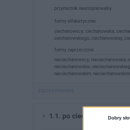
przymiotnik niestopniowalny
formy alfabetycznie:
ciechanowscy; ciechanowska; ciecha
ciechanowskiego; ciechanowskiej; c
formy zaprzeczone:
nieciechanowscy; nieciechanowska; n
nieciechanowskie; nieciechanowskieg
nieciechanowskim; nieciechanowskim
ZGŁOŚ POPRAWKĘ
1.1. po ciechanowsku
Dobry sło