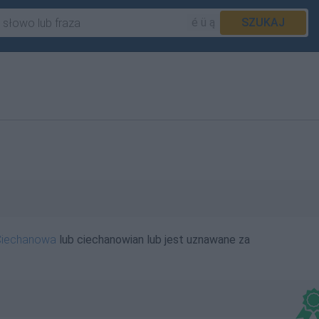
é ü ą
SZUKAJ
Ciechanowa
lub ciechanowian lub jest uznawane za