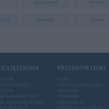
samoczwart
niemniej
ciągły
pasterka
jednak
DZA JĘZYKOWA
PRZYDATNE LINKI
ENDIUM
POMOC
IK POPRAWNEJ
POLITYKA PRYWATNOŚCI
ZCZYZNY
REGULAMIN
IK INTERPUNKCYJNY
POBIERANIE
IK BŁĘDÓW JĘZYKOWYCH
BIBLIOGRAFIA
NIA JĘZYKOWA
USTAWIENIA PRYWATNOŚCI