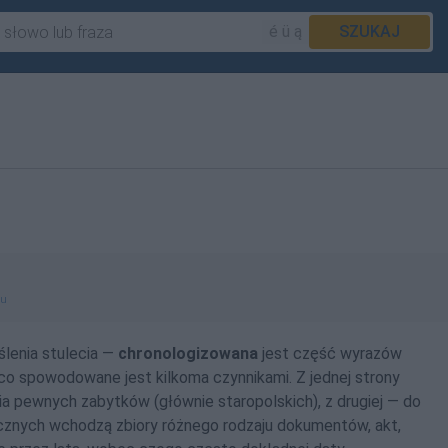
é ü ą
SZUKAJ
gu
lenia stulecia —
chronologizowana
jest część wyrazów
o spowodowane jest kilkoma czynnikami. Z jednej strony
ia pewnych zabytków (głównie staropolskich), z drugiej — do
znych wchodzą zbiory różnego rodzaju dokumentów, akt,