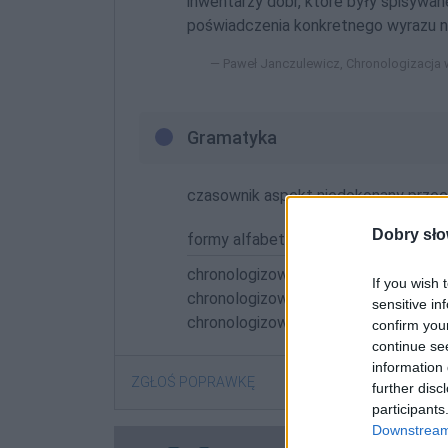
inwentarzy dóbr, które były spisywa
poświadczenia konkretnego wyrazu ni
Paweł Janczulewicz, Chronologizacja w
Gramatyka
czasownik aspekt niedokonany przec
Dobry sło
formy alfabetycznie:
chronologizować; chronologizował; c
If you wish 
chronologizowałabyś; chronologizowa
sensitive in
chronologizowałbym; chronologizowa
confirm you
continue se
information 
ZGŁOŚ POPRAWKĘ
further disc
participants
Downstream 