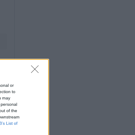
sonal or
ection to
ou may
 personal
out of the
 downstream
B’s List of