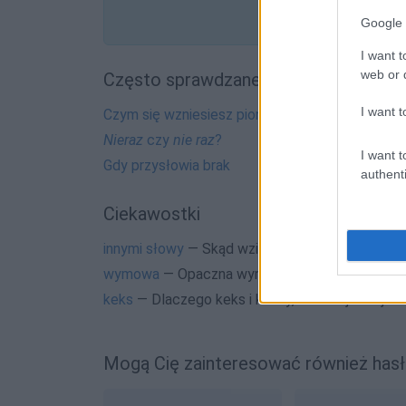
Google 
I want t
web or d
Często sprawdzane
I want t
Czym się wzniesiesz pionowo
Nieraz
czy
nie raz
?
I want t
Gdy przysłowia brak
authenti
Ciekawostki
innymi słowy
— Skąd wzięła się forma
słowy
wymowa
— Opaczna wymowa
keks
— Dlaczego keks i keksy, a nie kejk i kejki?
Mogą Cię zainteresować również hasł