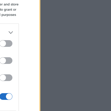
er and store
to grant or
ed purposes