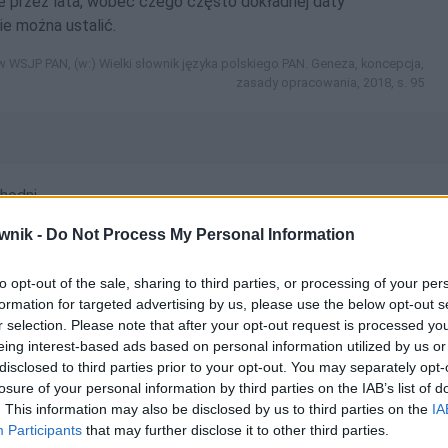
ne przez lata, wobec czego często dokładnej daty
e można ustalić.
 WSJP PAN, (w:) Wielki słownik języka polskiego PAN. Geneza, koncepcja,
zasady opracowania, 2018, s. 95
hodni
wnik -
Do Not Process My Personal Information
hronologizowała; chronologizowałaby; chronologizowałabym;
to opt-out of the sale, sharing to third parties, or processing of your per
łam; chronologizowałaś; chronologizowałby;
formation for targeted advertising by us, please use the below opt-out s
łbyś; chronologizowałem |
pokaż wszystkie formy
r selection. Please note that after your opt-out request is processed y
eing interest-based ads based on personal information utilized by us or
disclosed to third parties prior to your opt-out. You may separately opt-
losure of your personal information by third parties on the IAB’s list of
. This information may also be disclosed by us to third parties on the
IA
Participants
that may further disclose it to other third parties.