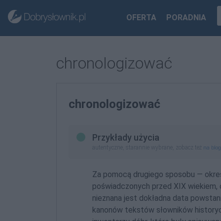
OFERTA
PORADNIA
chronologizować
chronologizować
Przykłady użycia
autentyczne, starannie wybrane, zobacz też
na blo
Za pomocą drugiego sposobu — okreś
poświadczonych przed XIX wiekiem, c
nieznana jest dokładna data powstan
kanonów tekstów słowników historyc