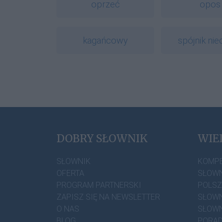
oprzeć
opos
kagańcowy
spójnik nie
DOBRY SŁOWNIK
WIE
SŁOWNIK
KOMP
OFERTA
SŁOWN
PROGRAM PARTNERSKI
POLS
ZAPISZ SIĘ NA NEWSLETTER
SŁOWN
O NAS
SŁOWN
BLOG
PORAD