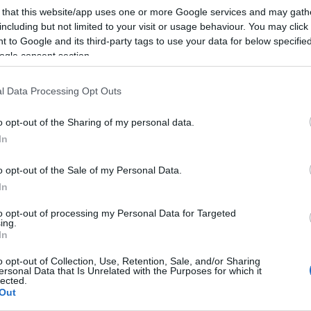
 that this website/app uses one or more Google services and may gath
including but not limited to your visit or usage behaviour. You may click 
 to Google and its third-party tags to use your data for below specifi
ogle consent section.
l Data Processing Opt Outs
o opt-out of the Sharing of my personal data.
In
o opt-out of the Sale of my Personal Data.
In
to opt-out of processing my Personal Data for Targeted
ing.
In
liwości? Brakuje czegoś w haśle?
o opt-out of Collection, Use, Retention, Sale, and/or Sharing
ują abonenci Dobrego słownika.
ersonal Data that Is Unrelated with the Purposes for which it
lected.
Out
SPRAWDŹ