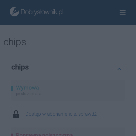
chips
chips
Wymowa
prosto zapisana
Dostęp w abonamencie, sprawdź
Poprawna polszczyzna