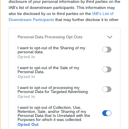
disclosure of your personal information by third parties on the
O pisowni i odmianie
IAB’s list of downstream participants. This information may
also be disclosed by us to third parties on the
IAB’s List of
Downstream Participants
that may further disclose it to other
Ciekawostki
third parties.
palindrom
— Takie oto palindromy
Please note that this website/app uses one or more Google
Personal Data Processing Opt Outs
services and may gather and store information including but
innymi słowy
— Skąd wzięła się forma
słowy
not limited to your visit or usage behaviour. You may click to
I want to opt-out of the Sharing of my
wolof
— Można się dogadać
personal data.
grant or deny consent to Google and its third-party tags to
Opted In
use your data for below specified purposes in below Google
consent section.
I want to opt-out of the Sale of my
Mogą Cię zainteresować również hasła
Personal Data.
Opted In
laryngolog
I want to opt-out of processing my
Personal Data for Targeted Advertising.
Opted In
smartfon
I want to opt-out of Collection, Use,
Retention, Sale, and/or Sharing of my
Personal Data that Is Unrelated with the
Purposes for which it was collected.
Opted Out
anioł