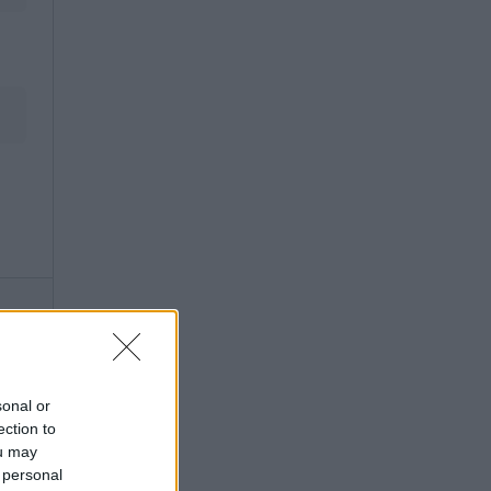
sonal or
ection to
ou may
 personal