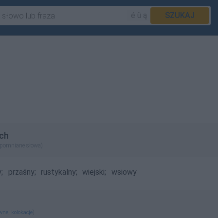
é ü ą
SZUKAJ
ch
apomniane słowa)
;
przaśny;
rustykalny;
wiejski;
wsiowy
,
)
ewne
kolokacje