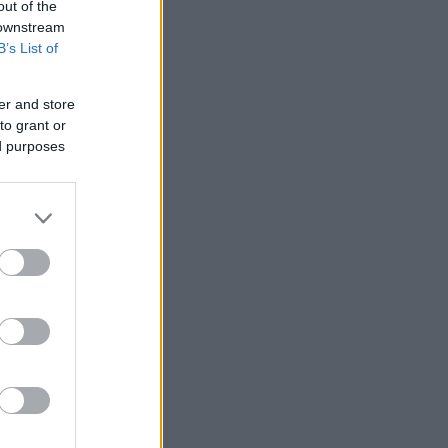
out of the
 downstream
B’s List of
er and store
to grant or
ed purposes