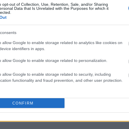
o opt-out of Collection, Use, Retention, Sale, and/or Sharing
ersonal Data that Is Unrelated with the Purposes for which it
lected.
Out
liwości? Brakuje czegoś w haśle?
consents
ują abonenci Dobrego słownika.
o allow Google to enable storage related to analytics like cookies on
evice identifiers in apps.
SPRAWDŹ
o allow Google to enable storage related to personalization.
o allow Google to enable storage related to security, including
cation functionality and fraud prevention, and other user protection.
CONFIRM