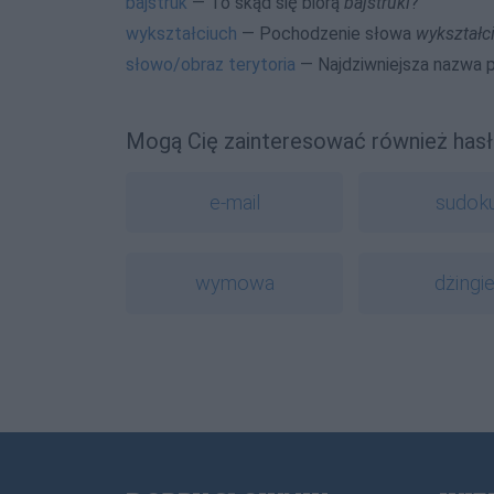
bajstruk
— To skąd się biorą
bajstruki
?
wykształciuch
— Pochodzenie słowa
wykształc
słowo/obraz terytoria
— Najdziwniejsza nazwa 
Mogą Cię zainteresować również hasł
e-mail
sudok
wymowa
dżingie