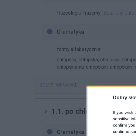
frazeologia, frazemy:
Bataliony Chło
Gramatyka
formy alfabetycznie:
chłopscy; chłopska; chłopską; chłopsk
chłopskiemu; chłopskim; chłopskimi; 
ZGŁOŚ POPRAWKĘ
Dobry sło
1.1. po chłopsku
If you wish 
sensitive in
confirm you
Gramatyka
continue se