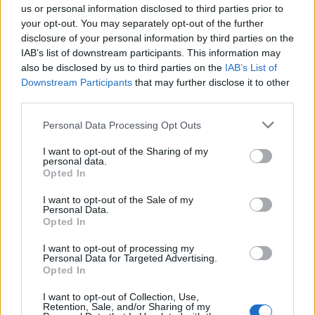
us or personal information disclosed to third parties prior to
Często sprawdzane
your opt-out. You may separately opt-out of the further
disclosure of your personal information by third parties on the
Użycie: kiedy
się
, a kiedy
siebie
IAB’s list of downstream participants. This information may
Jak odmienia się
hrabia
?
also be disclosed by us to third parties on the
IAB’s List of
Downstream Participants
that may further disclose it to other
Poprawność
truskawki na torcie
third parties.
Please note that this website/app uses one or more Google
Ciekawostki
Personal Data Processing Opt Outs
services and may gather and store information including but
not limited to your visit or usage behaviour. You may click to
I want to opt-out of the Sharing of my
i tak
— Co to jest butelka?
personal data.
grant or deny consent to Google and its third-party tags to
świątobliwy
—
Świątobliwy
czy
świętobliwy
?
Opted In
use your data for below specified purposes in below Google
wątrobowiec
— Pochodzenie nazwy
wątrobowiec
consent section.
I want to opt-out of the Sale of my
Personal Data.
Opted In
Mogą Cię zainteresować również hasła
I want to opt-out of processing my
Personal Data for Targeted Advertising.
Opted In
ocenny
I want to opt-out of Collection, Use,
Retention, Sale, and/or Sharing of my