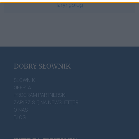
laryngolog
DOBRY SŁOWNIK
SŁOWNIK
OFERTA
PROGRAM PARTNERSKI
ZAPISZ SIĘ NA NEWSLETTER
O NAS
BLOG