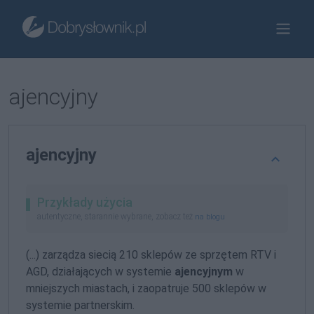
ajencyjny
ajencyjny
Przykłady użycia
autentyczne, starannie wybrane, zobacz też
na blogu
(...) zarządza siecią 210 sklepów ze sprzętem RTV i
AGD, działających w systemie
ajencyjnym
w
mniejszych miastach, i zaopatruje 500 sklepów w
systemie partnerskim.