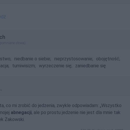
wdź
ch
apomniane słowa)
lstwo;
niedbanie o siebie;
nieprzystosowanie;
obojętność;
acja;
tumiwisizm;
wyrzeczenie się;
zaniedbanie się
gu
ta, co mi zrobić do jedzenia, zwykle odpowiadam: „Wszystko
 mojej
abnegacji
, ale po prostu jedzenie nie jest dla mnie tak
ek Żakowski.