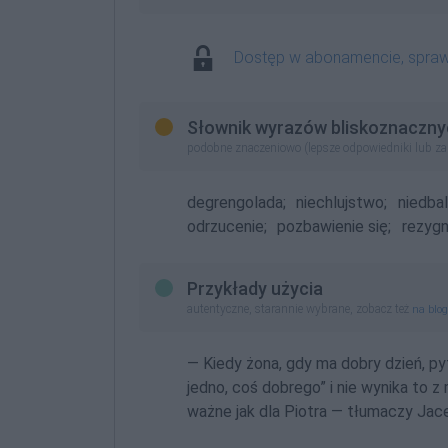
Dostęp w abonamencie, spra
Słownik wyrazów bliskoznaczny
podobne znaczeniowo (lepsze odpowiedniki lub z
degrengolada;
niechlujstwo;
niedba
odrzucenie;
pozbawienie się;
rezygn
Przykłady użycia
autentyczne, starannie wybrane, zobacz też
na blo
— Kiedy żona, gdy ma dobry dzień, py
jedno, coś dobrego” i nie wynika to z
ważne jak dla Piotra — tłumaczy Jac