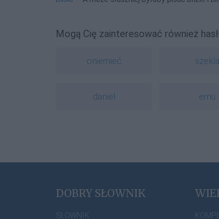
Mogą Cię zainteresować również hasł
oniemieć
szekl
daniel
emu
DOBRY SŁOWNIK
WIE
SŁOWNIK
KOMP