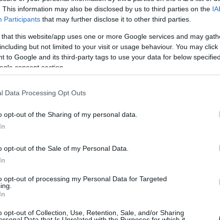
NKJP: Marek Nowakowski, Powidoki, 2010
. This information may also be disclosed by us to third parties on the
IA
Participants
that may further disclose it to other third parties.
 that this website/app uses one or more Google services and may gath
,
)
ewne
kolokacje
including but not limited to your visit or usage behaviour. You may click 
 to Google and its third-party tags to use your data for below specifi
ogle consent section.
l Data Processing Opt Outs
o opt-out of the Sharing of my personal data.
In
o opt-out of the Sale of my Personal Data.
In
to opt-out of processing my Personal Data for Targeted
ing.
In
bnegacjami; abnegacje; abnegację; abnegacji; abnegacjo;
o opt-out of Collection, Use, Retention, Sale, and/or Sharing
ersonal Data that Is Unrelated with the Purposes for which it