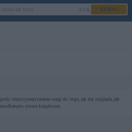
é ü ą
SZUKAJ
ody i nieprzywiązywanie wagi do tego, jak się wygląda, jak
ę zaniedbanym; słowo książkowe