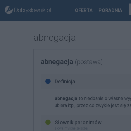
OFERTA
PORADNIA
abnegacja
abnegacja
(postawa)
Definicja
abnegacja
to niedbanie o własne wyg
ubiera itp., przez co zwykle jest si
Słownik paronimów
słowa mylone ze sobą