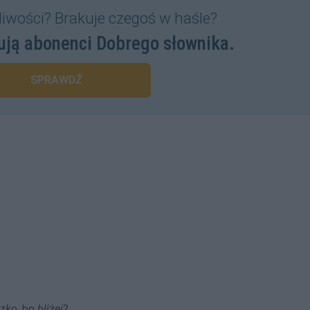
liwości? Brakuje czegoś w haśle?
ują abonenci Dobrego słownika.
SPRAWDŹ
izko
, bo
bliżej
?