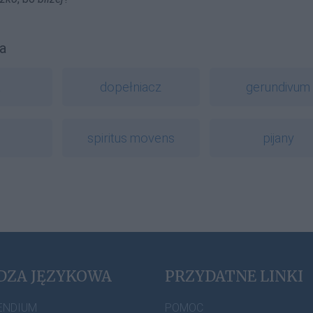
a
a
dopełniacz
gerundivum
spiritus movens
pijany
DZA JĘZYKOWA
PRZYDATNE LINKI
ENDIUM
POMOC