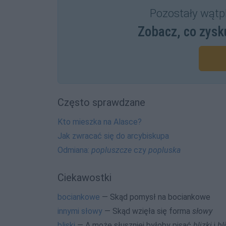
Pozostały wątp
Zobacz, co zysk
Często sprawdzane
Kto mieszka na Alasce?
Jak zwracać się do arcybiskupa
Odmiana:
popluszcze
czy
popluska
Ciekawostki
bociankowe
— Skąd pomysł na bociankowe
innymi słowy
— Skąd wzięła się forma
słowy
bliski
— A może słuszniej byłoby pisać
blizki
i
bl