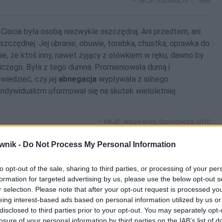
NKJP: Kuchnia, nr 1, 1999
. Ciocia była osobą niezwykle oszczędną. Ani przedtem, ani
zczędnej. Jej ubranie, obuwie, torebka, chustka, oprawka do
ie, że ktoś inny, nawet żyjący z ołówkiem w ręku, dawno by
 niczego. Była z tego dumna. Promieniowała dumą i
wiedzieć, czy jej
abnegacja
wypływała z silnego
indywidualizm uformował się na skutek wieloletniej
NKJP: Antoni Kroh, Starorzecza, 2010
wnik -
Do Not Process My Personal Information
 z zapałem, wiedzę posiadał ogromną, tylko niewiele
ano się z niego i naśladowano jego niedźwiedzi, niezgrabny
to opt-out of the sale, sharing to third parties, or processing of your per
 z podwłochowskich ogrodników i jego
abnegacja
posunięta
formation for targeted advertising by us, please use the below opt-out s
siłkach, goleniu się, myciu i często mój ojciec, chrząkając,
r selection. Please note that after your opt-out request is processed y
trzeba się ogolić”. A czasem nawet przypominał mu przed
eing interest-based ads based on personal information utilized by us or
disclosed to third parties prior to your opt-out. You may separately opt-
Był wyłącznie pochłonięty fizyką i swoim wynalazkiem.
losure of your personal information by third parties on the IAB’s list of