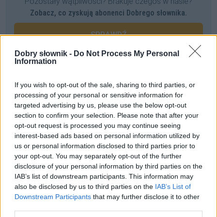
Pozostały wątpliwości? Brakuje czegoś w haśle?
Zobacz, co zyskują abonenci Dobrego słownika.
SPRAWDŹ
Dobry słownik -
Do Not Process My Personal
Information
Często sprawdzane
If you wish to opt-out of the sale, sharing to third parties, or
processing of your personal or sensitive information for
Kto bierze udział w kursie?
targeted advertising by us, please use the below opt-out
Czy poprawne jest sformułowanie
inwazja Krymu
?
section to confirm your selection. Please note that after your
Kwestia wielkości liter i cudzysłowu
opt-out request is processed you may continue seeing
interest-based ads based on personal information utilized by
us or personal information disclosed to third parties prior to
Ciekawostki
your opt-out. You may separately opt-out of the further
disclosure of your personal information by third parties on the
część mowy
— Odsłonili tajemmnice części mowy
IAB’s list of downstream participants. This information may
nazwisko
— A na blogu
also be disclosed by us to third parties on the
IAB’s List of
mać
—
Mać
— dawne znaczenie
Downstream Participants
that may further disclose it to other
third parties.