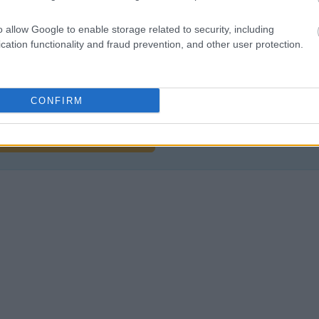
o allow Google to enable storage related to security, including
cation functionality and fraud prevention, and other user protection.
liwości? Brakuje czegoś w haśle?
ują abonenci Dobrego słownika.
CONFIRM
SPRAWDŹ