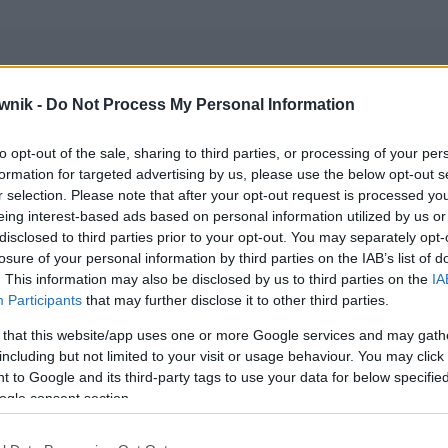
wnik -
Do Not Process My Personal Information
zwiska
to opt-out of the sale, sharing to third parties, or processing of your per
formation for targeted advertising by us, please use the below opt-out s
ie z komentarzami)
r selection. Please note that after your opt-out request is processed y
eing interest-based ads based on personal information utilized by us or
disclosed to third parties prior to your opt-out. You may separately opt-
wników (główne):
imiona i nazwiska kobiet
— ogólnie dostępna
losure of your personal information by third parties on the IAB’s list of
. This information may also be disclosed by us to third parties on the
IA
Participants
that may further disclose it to other third parties.
 that this website/app uses one or more Google services and may gath
including but not limited to your visit or usage behaviour. You may click 
 to Google and its third-party tags to use your data for below specifi
ogle consent section.