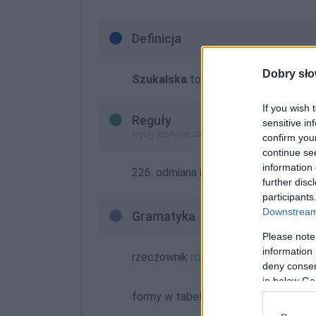
Definicja
Dobry sło
Szukalska
to żeńska forma tego na
If you wish 
Reguły
sensitive in
reguły językowe, zasady pisowni (nowe opracowan
confirm you
continue se
information 
226. odmiana imion, nazwisk, rzeczo
further disc
participants
Downstream 
Gramatyka
Please note
information 
rzeczownik
rodzaj żeński
odmienny
deny consent
in below Go
formy w tabelce: