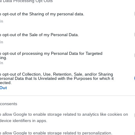
l Data Processing Opt Outs
o opt-out of the Sharing of my personal data.
ukalskie; Szukalskiej; Szukalskim; Szukalskimi
In
o opt-out of the Sale of my Personal Data.
In
to opt-out of processing my Personal Data for Targeted
ing.
In
o opt-out of Collection, Use, Retention, Sale, and/or Sharing
ersonal Data that Is Unrelated with the Purposes for which it
lected.
Out
consents
o allow Google to enable storage related to analytics like cookies on
evice identifiers in apps.
o allow Google to enable storage related to personalization.