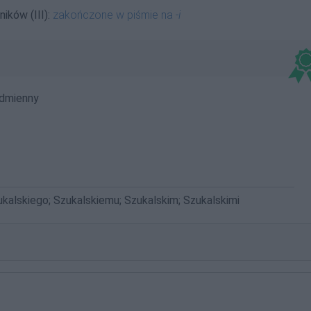
ików (III):
zakończone w piśmie na
-i
dmienny
ukalskiego; Szukalskiemu; Szukalskim; Szukalskimi