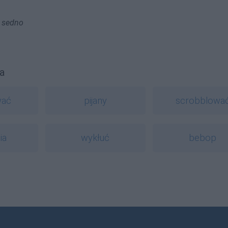
w sedno
a
wać
pijany
scrobblowa
ia
wykłuć
bebop