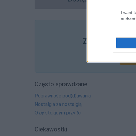
I want t
authenti
Pozostały wątp
Zobacz, co zysk
Często sprawdzane
Poprawność pod(d)awania
Nostalgia za nostalgią
O
by
stojącym przy
to
Ciekawostki