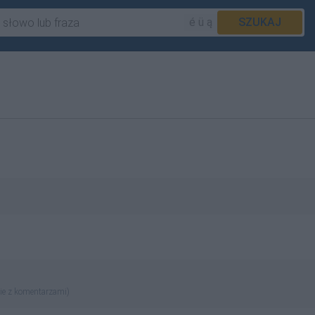
é ü ą
SZUKAJ
ie z komentarzami)