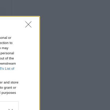
sonal or
ection to
ou may
 personal
out of the
 downstream
B’s List of
er and store
to grant or
ed purposes