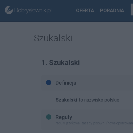
OFERTA
PORADNIA
Szukalski
1. Szukalski
Definicja
Szukalski
to nazwisko polskie
Reguły
reguły językowe, zasady pisowni (nowe opracowan