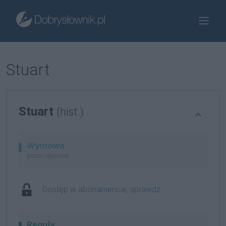
Stuart
Stuart
(hist.)
Wymowa
prosto zapisana
Dostęp w abonamencie, sprawdź
Reguły