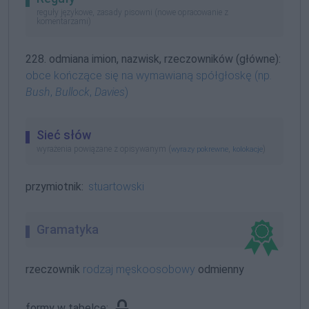
reguły językowe, zasady pisowni (nowe opracowanie z
komentarzami)
228. odmiana imion, nazwisk, rzeczowników (główne):
obce kończące się na wymawianą spółgłoskę (np.
Bush
,
Bullock
,
Davies
)
Sieć słów
wyrażenia powiązane z opisywanym (
,
)
wyrazy pokrewne
kolokacje
przymiotnik:
stuartowski
Gramatyka
rzeczownik
rodzaj męskoosobowy
odmienny
formy w tabelce: