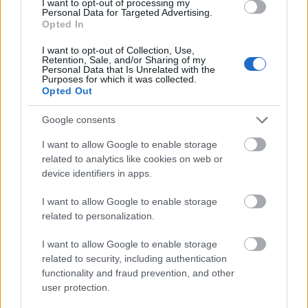
I want to opt-out of processing my
Personal Data for Targeted Advertising.
URL
— Pochodzenie nazwy
URL
Opted In
I want to opt-out of Collection, Use,
Retention, Sale, and/or Sharing of my
Mogą Cię zainteresować również hasła
Personal Data that Is Unrelated with the
Purposes for which it was collected.
Opted Out
opos
Google consents
I want to allow Google to enable storage
buggy
related to analytics like cookies on web or
device identifiers in apps.
pacta sunt servanda
I want to allow Google to enable storage
related to personalization.
I want to allow Google to enable storage
wychynąć
related to security, including authentication
functionality and fraud prevention, and other
user protection.
żona