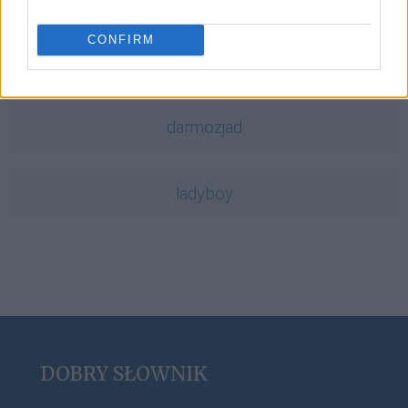
CONFIRM
eutanazja
darmozjad
ladyboy
DOBRY SŁOWNIK