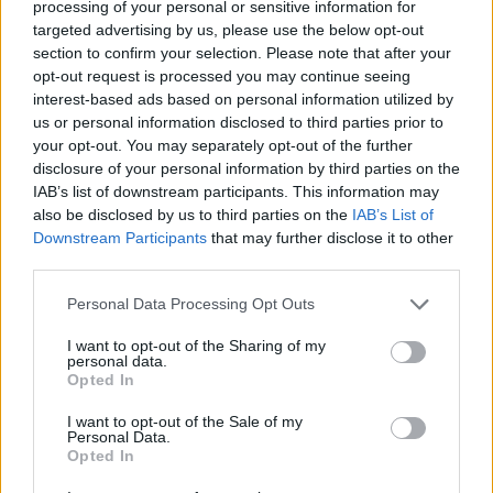
processing of your personal or sensitive information for
targeted advertising by us, please use the below opt-out
Pozostały wątpliwości? Brakuje czegoś w haśle?
section to confirm your selection. Please note that after your
opt-out request is processed you may continue seeing
Zobacz, co zyskują abonenci Dobrego słownika.
interest-based ads based on personal information utilized by
us or personal information disclosed to third parties prior to
SPRAWDŹ
your opt-out. You may separately opt-out of the further
disclosure of your personal information by third parties on the
IAB’s list of downstream participants. This information may
also be disclosed by us to third parties on the
IAB’s List of
Często sprawdzane
Downstream Participants
that may further disclose it to other
third parties.
Warianty:
śmiało
czy
śmiele
?
Ortografia: dlaczego Bawarczyków (piłkarzy) pisać od
Please note that this website/app uses one or more Google
Personal Data Processing Opt Outs
wielkiej litery?
services and may gather and store information including but
not limited to your visit or usage behaviour. You may click to
I want to opt-out of the Sharing of my
O odmianie
personal data.
grant or deny consent to Google and its third-party tags to
Opted In
use your data for below specified purposes in below Google
Ciekawostki
consent section.
I want to opt-out of the Sale of my
Personal Data.
Święty Szczepan
— A na blogu
Opted In
krawężnik
— Niepoprawny
krawężnik
?