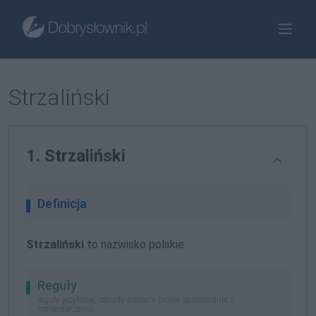
Strzaliński
1. Strzaliński
Definicja
Strzaliński
to nazwisko polskie
Reguły
reguły językowe, zasady pisowni (nowe opracowanie z
komentarzami)