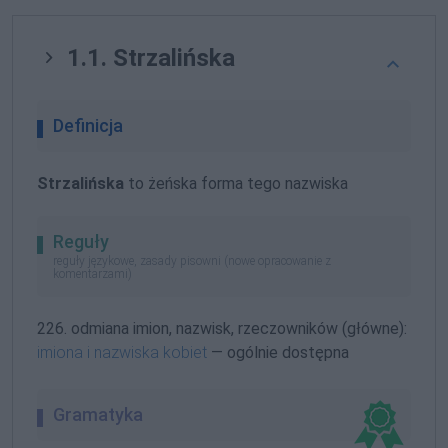
1.1. Strzalińska
Definicja
Strzalińska
to żeńska forma tego nazwiska
Reguły
reguły językowe, zasady pisowni (nowe opracowanie z
komentarzami)
226. odmiana imion, nazwisk, rzeczowników (główne):
imiona i nazwiska kobiet
— ogólnie dostępna
Gramatyka