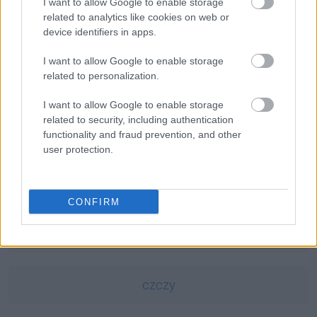
dyktando
— Co ty, gżegżółka, wiesz o dyktandach...
I want to allow Google to enable storage
related to analytics like cookies on web or
Aleman
— Etymologia nazwy
Alemanowie
device identifiers in apps.
oniemieć
— O dawnych
oniemić
i
oniemiać
I want to allow Google to enable storage
related to personalization.
Mogą Cię zainteresować również hasła
I want to allow Google to enable storage
related to security, including authentication
bursa
functionality and fraud prevention, and other
user protection.
jabłonkowanie
CONFIRM
jw.
czczy