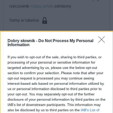
rzeczownik
rodzaj żeński
odmienny
formy w tabelce:
formy alfabetycznie:
Dobry słownik -
Do Not Process My Personal
Strzalińska; Strzalińską; Strzalińskich; Strzalińskie;
Information
Strzalińskiej; Strzalińskim; Strzalińskimi
If you wish to opt-out of the sale, sharing to third parties, or
processing of your personal or sensitive information for
ZGŁOŚ POPRAWKĘ
targeted advertising by us, please use the below opt-out
section to confirm your selection. Please note that after your
opt-out request is processed you may continue seeing
interest-based ads based on personal information utilized by
us or personal information disclosed to third parties prior to
your opt-out. You may separately opt-out of the further
disclosure of your personal information by third parties on the
IAB’s list of downstream participants. This information may
also be disclosed by us to third parties on the
IAB’s List of