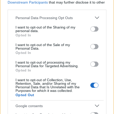
Downstream Participants
that may further disclose it to other
third parties.
Please note that this website/app uses one or more Google
Personal Data Processing Opt Outs
services and may gather and store information including but
Pozostały wątpliwości? Brakuje czegoś w haśle?
not limited to your visit or usage behaviour. You may click to
I want to opt-out of the Sharing of my
personal data.
Zobacz, co zyskują abonenci Dobrego słownika.
grant or deny consent to Google and its third-party tags to
Opted In
use your data for below specified purposes in below Google
consent section.
SPRAWDŹ
I want to opt-out of the Sale of my
Personal Data.
Opted In
I want to opt-out of processing my
Często sprawdzane
Personal Data for Targeted Advertising.
Opted In
Nieskończona ilość liczb
I want to opt-out of Collection, Use,
Pleć
czy
pielić
i o odmianie
Retention, Sale, and/or Sharing of my
Personal Data that Is Unrelated with the
Czy można stosować dywiz?
Purposes for which it was collected.
Opted Out
Ciekawostki
Google consents