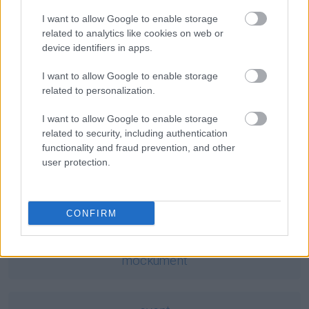
Ciekawostki
I want to allow Google to enable storage
jak Piłat w Credo
— Jeszcze o Piłacie
related to analytics like cookies on web or
device identifiers in apps.
karawaka
— Skąd nazwa
karawaka
?
precel
—
Precel
i jego niejasne pochodzenie
I want to allow Google to enable storage
related to personalization.
Mogą Cię zainteresować również hasła
I want to allow Google to enable storage
related to security, including authentication
functionality and fraud prevention, and other
Pratchett
user protection.
czczy
CONFIRM
mockument