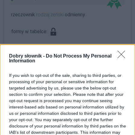
rzeczownik
rodzaj żeński
odmienny
formy w tabelce:
formy alfabetycznie:
Dobry słownik -
Do Not Process My Personal
Strączyńska; Strączyńską; Strączyńskich;
Information
Strączyńskie; Strączyńskiej; Strączyńskim;
Strączyńskimi
If you wish to opt-out of the sale, sharing to third parties, or
processing of your personal or sensitive information for
targeted advertising by us, please use the below opt-out
ZGŁOŚ POPRAWKĘ
section to confirm your selection. Please note that after your
opt-out request is processed you may continue seeing
interest-based ads based on personal information utilized by
us or personal information disclosed to third parties prior to
your opt-out. You may separately opt-out of the further
disclosure of your personal information by third parties on the
IAB’s list of downstream participants. This information may