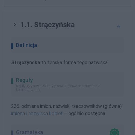
1.1. Strączyńska
Definicja
Strączyńska
to żeńska forma tego nazwiska
Reguły
reguły językowe, zasady pisowni (nowe opracowanie z
komentarzami)
226. odmiana imion, nazwisk, rzeczowników (główne):
imiona i nazwiska kobiet
— ogólnie dostępna
Gramatyka