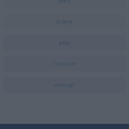
event
Ardeny
jukka
roztocze
wszcząć