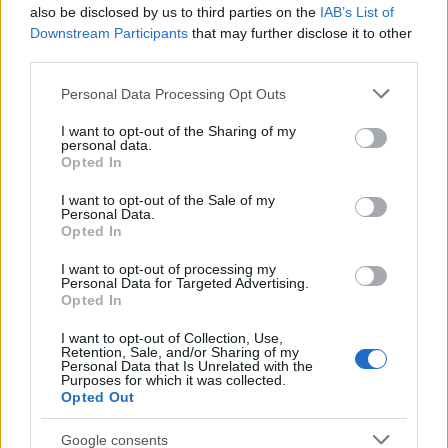
also be disclosed by us to third parties on the
IAB’s List of
Downstream Participants
that may further disclose it to other
third parties.
Please note that this website/app uses one or more Google
Personal Data Processing Opt Outs
services and may gather and store information including but
not limited to your visit or usage behaviour. You may click to
I want to opt-out of the Sharing of my
personal data.
Pozostały wątpliwości? Brakuje czegoś w haśle?
grant or deny consent to Google and its third-party tags to
Opted In
use your data for below specified purposes in below Google
Zobacz, co zyskują abonenci Dobrego słownika.
consent section.
I want to opt-out of the Sale of my
Personal Data.
SPRAWDŹ
Opted In
I want to opt-out of processing my
Personal Data for Targeted Advertising.
Opted In
Często sprawdzane
I want to opt-out of Collection, Use,
Osoba autorska i nowelka o osobie latarniczej
Retention, Sale, and/or Sharing of my
Personal Data that Is Unrelated with the
Co to chrupie przy śniadaniu
Purposes for which it was collected.
Opted Out
O poprawnym użyciu
aczkolwiek
Google consents