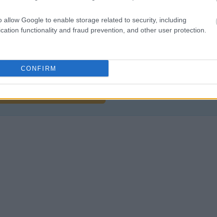
o allow Google to enable storage related to security, including
cation functionality and fraud prevention, and other user protection.
liwości? Brakuje czegoś w haśle?
ują abonenci Dobrego słownika.
CONFIRM
SPRAWDŹ