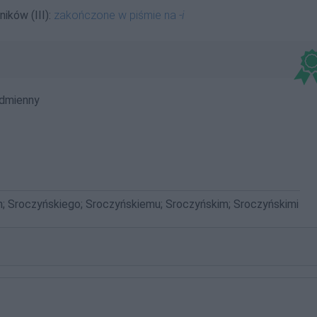
ików (III):
zakończone w piśmie na
-i
dmienny
h; Sroczyńskiego; Sroczyńskiemu; Sroczyńskim; Sroczyńskimi