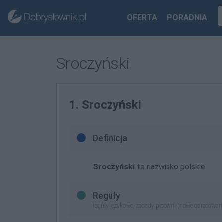
OFERTA
PORADNIA
Sroczyński
1. Sroczyński
Definicja
Sroczyński
to nazwisko polskie
Reguły
reguły językowe, zasady pisowni (nowe opracowan