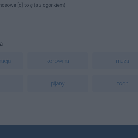
 nosowe [o] to
ą
(
a
z ogonkiem)
a
nacja
korowina
muza
pijany
foch