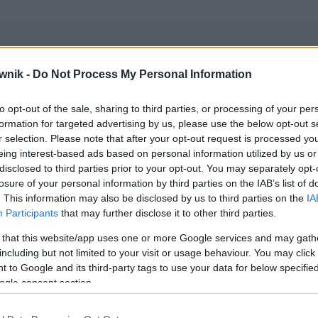
wnik -
Do Not Process My Personal Information
azwiska
to opt-out of the sale, sharing to third parties, or processing of your per
formation for targeted advertising by us, please use the below opt-out s
ie z komentarzami)
r selection. Please note that after your opt-out request is processed y
eing interest-based ads based on personal information utilized by us or
disclosed to third parties prior to your opt-out. You may separately opt-
wników (główne):
imiona i nazwiska kobiet
— ogólnie dostępna
losure of your personal information by third parties on the IAB’s list of
. This information may also be disclosed by us to third parties on the
IA
Participants
that may further disclose it to other third parties.
 that this website/app uses one or more Google services and may gath
including but not limited to your visit or usage behaviour. You may click 
 to Google and its third-party tags to use your data for below specifi
ogle consent section.