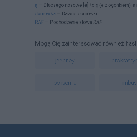
ą
— Dlaczego nosowe [e] to
ę
(
e
z ogonkiem), a
domówka
— Dawne domówki
RAF
— Pochodzenie słowa
RAF
Mogą Cię zainteresować również hasł
jeepney
prokrasty
polisemia
imbus