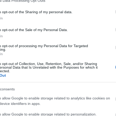
l Data Processing Opt Outs
o opt-out of the Sharing of my personal data.
; Sroczyńskie; Sroczyńskiej; Sroczyńskim; Sroczyńskimi
In
o opt-out of the Sale of my Personal Data.
In
to opt-out of processing my Personal Data for Targeted
ing.
In
o opt-out of Collection, Use, Retention, Sale, and/or Sharing
ersonal Data that Is Unrelated with the Purposes for which it
lected.
Out
consents
o allow Google to enable storage related to analytics like cookies on
evice identifiers in apps.
o allow Google to enable storage related to personalization.