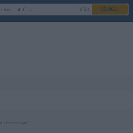
é ü ą
SZUKAJ
ie z komentarzami)