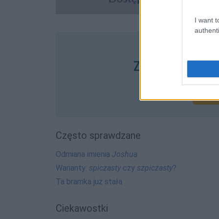
I want t
authenti
Pozostały wątp
Zobacz, co zysk
Często sprawdzane
Odmiana imienia
Joshua
Warianty:
spiczasty
czy
szpiczasty
?
Ta bramka już stała
Ciekawostki