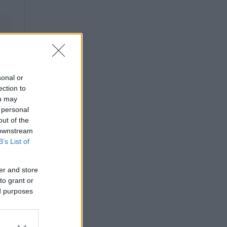
sonal or
ection to
ou may
 personal
out of the
 downstream
B’s List of
er and store
to grant or
ed purposes