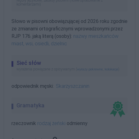
reguły językowe, zasady pisowni (nowe opracowanie z
komentarzami)
Słowo w pisowni obowiązującej od 2026 roku zgodnie
ze zmianami ortograficznymi wprowadzonymi przez
RJP 176. jaką literą (osoby):
nazwy mieszkańców
miast, wsi, osiedli, dzielnic
Sieć słów
wyrażenia powiązane z opisywanym (
,
)
wyrazy pokrewne
kolokacje
odpowiednik męski:
Skarżyszczanin
Gramatyka
rzeczownik
rodzaj żeński
odmienny