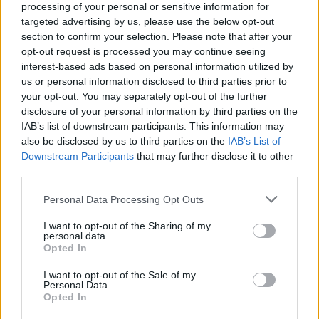
processing of your personal or sensitive information for
targeted advertising by us, please use the below opt-out
section to confirm your selection. Please note that after your
opt-out request is processed you may continue seeing
Pozostały wątpliwości? Brakuje czegoś w haśle?
interest-based ads based on personal information utilized by
Zobacz, co zyskują abonenci Dobrego słownika.
us or personal information disclosed to third parties prior to
your opt-out. You may separately opt-out of the further
SPRAWDŹ
disclosure of your personal information by third parties on the
IAB’s list of downstream participants. This information may
also be disclosed by us to third parties on the
IAB’s List of
Downstream Participants
that may further disclose it to other
Często sprawdzane
third parties.
Recenzja —
czegoś
czy
z czegoś
?
Please note that this website/app uses one or more Google
Personal Data Processing Opt Outs
services and may gather and store information including but
O odmianie
not limited to your visit or usage behaviour. You may click to
I want to opt-out of the Sharing of my
Odmiana: słucham dwóch...
personal data.
grant or deny consent to Google and its third-party tags to
Opted In
use your data for below specified purposes in below Google
Ciekawostki
consent section.
I want to opt-out of the Sale of my
Personal Data.
Opted In
palindrom
— Takie oto palindromy