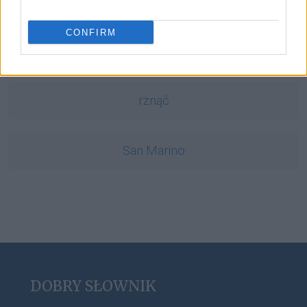
CONFIRM
RSVP
rżnąć
San Marino
DOBRY SŁOWNIK