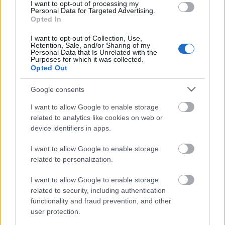
porzekadło
— Pochodzenie wyrazu
porzekadło
I want to opt-out of processing my
Personal Data for Targeted Advertising.
rok
— O dawnym
leciech
Opted In
I want to opt-out of Collection, Use,
Retention, Sale, and/or Sharing of my
Mogą Cię zainteresować również hasła
Personal Data that Is Unrelated with the
Purposes for which it was collected.
Opted Out
wihajster
Google consents
I want to allow Google to enable storage
daniel
related to analytics like cookies on web or
device identifiers in apps.
I want to allow Google to enable storage
goj
related to personalization.
I want to allow Google to enable storage
darmozjad
related to security, including authentication
functionality and fraud prevention, and other
user protection.
supletywizm