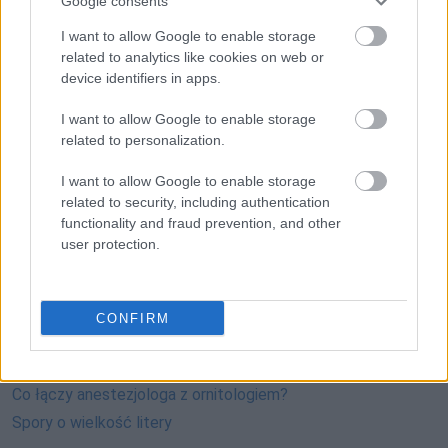
Google consents
I want to allow Google to enable storage
related to analytics like cookies on web or
device identifiers in apps.
I want to allow Google to enable storage
related to personalization.
Pozostały wątpliwości? Brakuje czegoś w haśle?
Zobacz, co zyskują abonenci Dobrego słownika.
I want to allow Google to enable storage
related to security, including authentication
SPRAWDŹ
functionality and fraud prevention, and other
user protection.
Często sprawdzane
CONFIRM
Kiedy
tego Gwidona
, kiedy
tego Gwida
, kiedy
tego Gwido
,
czyli jeszcze o odmianie imienia
Gwido
Co łączy anestezjologa z ornitologiem?
Spory o wielkość litery