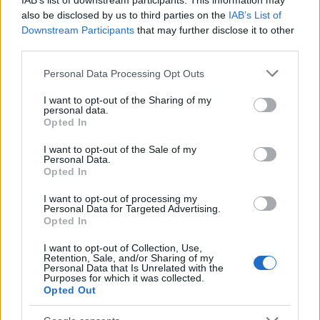
IAB’s list of downstream participants. This information may
Gramatyka
also be disclosed by us to third parties on the
IAB’s List of
Downstream Participants
that may further disclose it to other
third parties.
rzeczownik
rodzaj męskozwierzęcy
odmienny
Please note that this website/app uses one or more Google
Personal Data Processing Opt Outs
services and may gather and store information including but
formy w tabelce:
not limited to your visit or usage behaviour. You may click to
I want to opt-out of the Sharing of my
personal data.
grant or deny consent to Google and its third-party tags to
Opted In
formy alfabetycznie:
use your data for below specified purposes in below Google
consent section.
I want to opt-out of the Sale of my
Sharp; Sharpa; Sharpach; Sharpami; Sharpem; Sharpie;
Personal Data.
Sharpom; Sharpów; Sharpowi; Sharpy
Opted In
I want to opt-out of processing my
Personal Data for Targeted Advertising.
ZGŁOŚ POPRAWKĘ
Opted In
I want to opt-out of Collection, Use,
Retention, Sale, and/or Sharing of my
Personal Data that Is Unrelated with the
Purposes for which it was collected.
Opted Out