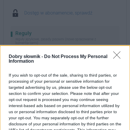
Dostęp w abonamencie, sprawdź
Reguły
reguły językowe, zasady pisowni (nowe opracowanie z
komentarzami)
Dobry słownik -
Do Not Process My Personal
213. jaką literą (działalność ludzka):
nazwy firm,
Information
marek oraz ich produktów
— ogólnie dostępna
If you wish to opt-out of the sale, sharing to third parties, or
processing of your personal or sensitive information for
Przykłady użycia
targeted advertising by us, please use the below opt-out
autentyczne, starannie wybrane, zobacz też
na blogu
section to confirm your selection. Please note that after your
opt-out request is processed you may continue seeing
Z całej grupy miałem
Sharpa
i Panasonica.
interest-based ads based on personal information utilized by
us or personal information disclosed to third parties prior to
hdtv.com.pl, 16.06.2007
your opt-out. You may separately opt-out of the further
disclosure of your personal information by third parties on the