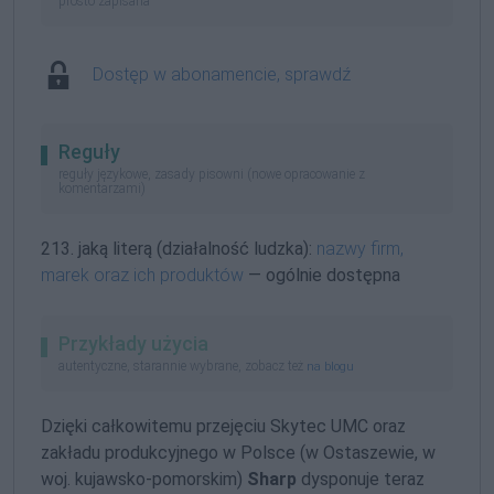
prosto zapisana
Dostęp w abonamencie, sprawdź
Reguły
reguły językowe, zasady pisowni (nowe opracowanie z
komentarzami)
213. jaką literą (działalność ludzka):
nazwy firm,
marek oraz ich produktów
— ogólnie dostępna
Przykłady użycia
autentyczne, starannie wybrane, zobacz też
na blogu
Dzięki całkowitemu przejęciu Skytec UMC oraz
zakładu produkcyjnego w Polsce (w Ostaszewie, w
woj.
kujawsko-pomorskim)
Sharp
dysponuje teraz