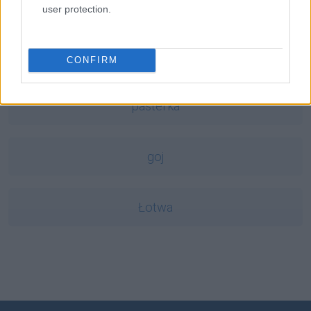
rock and roll
user protection.
buggy
CONFIRM
pasterka
goj
Łotwa