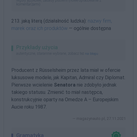
reguły językowe, zasady pisowni (nowe opracowanie z
komentarzami)
213. jaką literą (działalność ludzka):
nazwy firm,
marek oraz ich produktów
— ogólnie dostępna
Przykłady użycia
autentyczne, starannie wybrane, zobacz też
na blogu
Producent z Rüsselsheim przez lata miał w ofercie
luksusowe modele, jak Kapitan, Admiral czy Diplomat.
Pierwsze wcielenie
Senatora
nie zdobyło jednak
takiego statusu. Zmienić to miał następca,
konstrukcyjnie oparty na Omedze A – Europejskim
Aucie roku 1987.
magazynauto.pl, 27.11.2021
Gramatyka