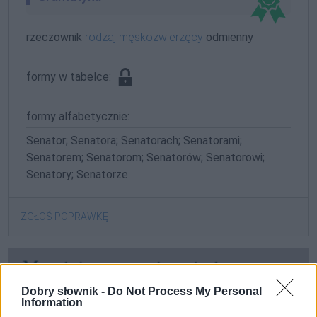
rzeczownik
rodzaj męskozwierzęcy
odmienny
formy w tabelce:
formy alfabetycznie:
Senator; Senatora; Senatorach; Senatorami;
Senatorem; Senatorom; Senatorów; Senatorowi;
Senatory; Senatorze
ZGŁOŚ POPRAWKĘ
Dobry słownik -
Do Not Process My Personal
Information