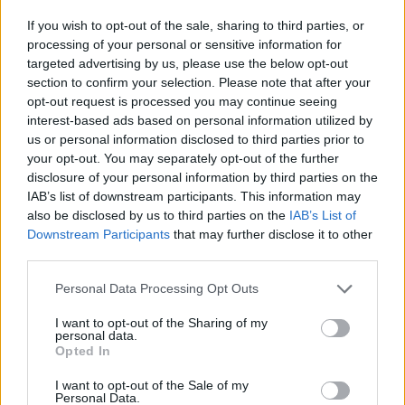
If you wish to opt-out of the sale, sharing to third parties, or
processing of your personal or sensitive information for
targeted advertising by us, please use the below opt-out
section to confirm your selection. Please note that after your
opt-out request is processed you may continue seeing
interest-based ads based on personal information utilized by
us or personal information disclosed to third parties prior to
Pozostały wątpliwości? Brakuje czegoś w haśle?
your opt-out. You may separately opt-out of the further
Zobacz, co zyskują abonenci Dobrego słownika.
disclosure of your personal information by third parties on the
IAB’s list of downstream participants. This information may
SPRAWDŹ
also be disclosed by us to third parties on the
IAB’s List of
Downstream Participants
that may further disclose it to other
third parties.
Często sprawdzane
Please note that this website/app uses one or more Google
Personal Data Processing Opt Outs
services and may gather and store information including but
Werdykt w sprawie
sędziny
not limited to your visit or usage behaviour. You may click to
I want to opt-out of the Sharing of my
personal data.
grant or deny consent to Google and its third-party tags to
O poprawności
w międzyczasie
Opted In
use your data for below specified purposes in below Google
Niepoprawne !
audit
, !
auditor
consent section.
I want to opt-out of the Sale of my
Personal Data.