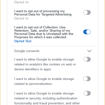
Opted In
Ciekawostki
I want to opt-out of processing my
kociokwik
— Pochodzenie wyrazu
kociokwik
Personal Data for Targeted Advertising.
Opted In
megiera
— Skąd słowo
megiera
?
wątrobowiec
— Pochodzenie nazwy
wątrobowiec
I want to opt-out of Collection, Use,
Retention, Sale, and/or Sharing of my
Personal Data that Is Unrelated with the
Purposes for which it was collected.
Opted Out
Mogą Cię zainteresować również hasła
Google consents
podawać w wątpliwość
I want to allow Google to enable storage
related to analytics like cookies on web or
device identifiers in apps.
oboje
I want to allow Google to enable storage
related to personalization.
okręt
I want to allow Google to enable storage
related to security, including authentication
functionality and fraud prevention, and other