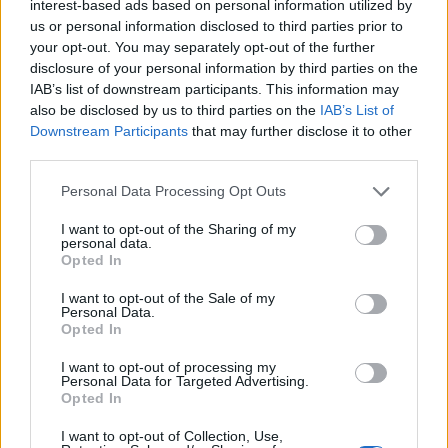
interest-based ads based on personal information utilized by
Często sprawdzane
us or personal information disclosed to third parties prior to
Kiedy
tego Hugona
, kiedy
tego Huga
, kiedy
tego Hugo
, czyli
your opt-out. You may separately opt-out of the further
disclosure of your personal information by third parties on the
jeszcze o odmianie imienia
Hugo
IAB’s list of downstream participants. This information may
Ortografia: dlaczego Bawarczyków (piłkarzy) pisać od
also be disclosed by us to third parties on the
IAB’s List of
wielkiej litery?
Downstream Participants
that may further disclose it to other
Pomoc przy aresztowaniu
third parties.
Please note that this website/app uses one or more Google
Personal Data Processing Opt Outs
Ciekawostki
services and may gather and store information including but
not limited to your visit or usage behaviour. You may click to
I want to opt-out of the Sharing of my
personal data.
fasować
— Niegdyś w aptekach… i słownikach
grant or deny consent to Google and its third-party tags to
Opted In
use your data for below specified purposes in below Google
do syta
— Skąd taka forma
consent section.
I want to opt-out of the Sale of my
hulajnoga
— Skąd się wzięła
hulajnoga
w polszczyźnie?
Personal Data.
Opted In
Mogą Cię zainteresować również hasła
I want to opt-out of processing my
Personal Data for Targeted Advertising.
Opted In
e-mail
I want to opt-out of Collection, Use,