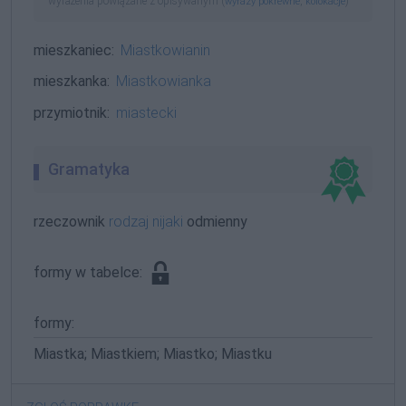
wyrażenia powiązane z opisywanym (
,
)
wyrazy pokrewne
kolokacje
mieszkaniec:
Miastkowianin
mieszkanka:
Miastkowianka
przymiotnik:
miastecki
Gramatyka
rzeczownik
rodzaj nijaki
odmienny
formy w tabelce:
formy:
Miastka; Miastkiem; Miastko; Miastku