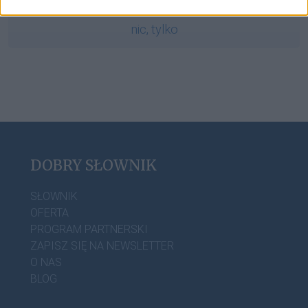
nic, tylko
DOBRY SŁOWNIK
SŁOWNIK
OFERTA
PROGRAM PARTNERSKI
ZAPISZ SIĘ NA NEWSLETTER
O NAS
BLOG