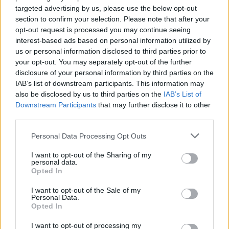
targeted advertising by us, please use the below opt-out
section to confirm your selection. Please note that after your
Pozostały wątpliwości? Brakuje czegoś w haśle?
opt-out request is processed you may continue seeing
Zobacz, co zyskują abonenci Dobrego słownika.
interest-based ads based on personal information utilized by
us or personal information disclosed to third parties prior to
SPRAWDŹ
your opt-out. You may separately opt-out of the further
disclosure of your personal information by third parties on the
IAB’s list of downstream participants. This information may
also be disclosed by us to third parties on the
IAB’s List of
Często sprawdzane
Downstream Participants
that may further disclose it to other
third parties.
Pełnić rolę
i
spełniać rolę
Please note that this website/app uses one or more Google
Personal Data Processing Opt Outs
Odmiana:
prysł
czy
prysnął
itp.
services and may gather and store information including but
Warianty: czy istnieje
kwiz
?
not limited to your visit or usage behaviour. You may click to
I want to opt-out of the Sharing of my
personal data.
grant or deny consent to Google and its third-party tags to
Opted In
use your data for below specified purposes in below Google
Ciekawostki
consent section.
I want to opt-out of the Sale of my
Personal Data.
Jezu
—
Jezus
to przekleństwo
Opted In
orbitować
— Efekt konkursu
I want to opt-out of processing my