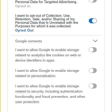
zombi
— Skąd faktycznie brali się zombi
Personal Data for Targeted Advertising.
Opted In
I want to opt-out of Collection, Use,
Mogą Cię zainteresować również hasła
Retention, Sale, and/or Sharing of my
Personal Data that Is Unrelated with the
Purposes for which it was collected.
Opted Out
Aksum
Google consents
lastryko
I want to allow Google to enable storage
related to analytics like cookies on web or
device identifiers in apps.
Antarktyka
I want to allow Google to enable storage
related to personalization.
I want to allow Google to enable storage
supletywizm
related to security, including authentication
functionality and fraud prevention, and other
user protection.
peryferie