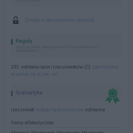
prosto zapisana
Dostęp w abonamencie, sprawdź
Reguły
reguły językowe, zasady pisowni (nowe opracowanie z
komentarzami)
293. odmiana nazw i rzeczowników (C):
zakończone
w piśmie na
-x
(
-xe
,
-xx
)
Gramatyka
rzeczownik
rodzaj męskoosobowy
odmienny
formy alfabetycznie:
Mercksa; Mercksach; Mercksami; Mercksem;