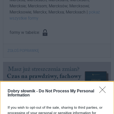
Mercksie; Mercksom; Mercksów; Mercksowi;
Mercksowie; Merckx; Merckxa; Merckxach |
pokaż
wszystkie formy
formy w tabelce:
ZGŁOŚ POPRAWKĘ
Dobry słownik -
Do Not Process My Personal
Information
If you wish to opt-out of the sale, sharing to third parties, or
processing of your personal or sensitive information for