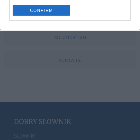
CONFIRM
żona
kolumbarium
korowina
DOBRY SŁOWNIK
SŁOWNIK