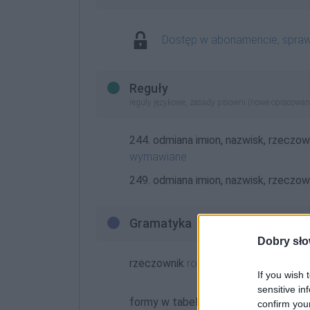
Dostęp w abonamencie, spra
Reguły
reguły językowe, zasady pisowni (nowe opracowan
244. odmiana imion, nazwisk, rzeczown
wymawiane
249. odmiana imion, nazwisk, rzeczown
Gramatyka
Dobry sło
rzeczownik
rodzaj męskorzeczowy
o
If you wish 
sensitive in
formy w tabelce:
confirm you