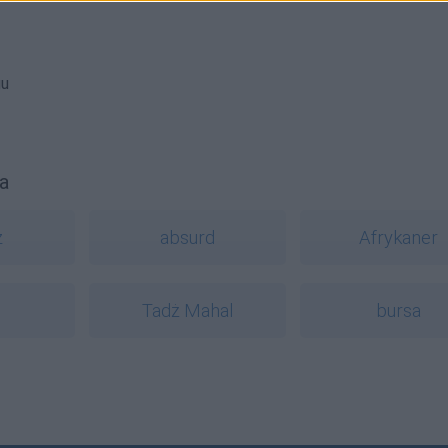
gu
a
z
absurd
Afrykaner
Tadż Mahal
bursa