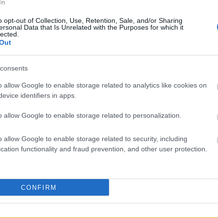
In
o opt-out of Collection, Use, Retention, Sale, and/or Sharing
ersonal Data that Is Unrelated with the Purposes for which it
lected.
Out
liwości? Brakuje czegoś w haśle?
consents
ują abonenci Dobrego słownika.
o allow Google to enable storage related to analytics like cookies on
evice identifiers in apps.
SPRAWDŹ
o allow Google to enable storage related to personalization.
o allow Google to enable storage related to security, including
cation functionality and fraud prevention, and other user protection.
CONFIRM