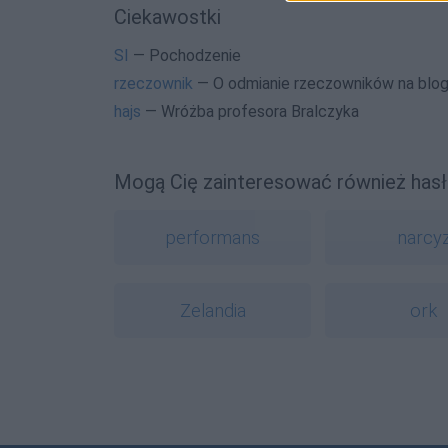
Ciekawostki
SI
— Pochodzenie
rzeczownik
— O odmianie rzeczowników na blo
hajs
— Wróżba profesora Bralczyka
Mogą Cię zainteresować również hasł
performans
narcy
Zelandia
ork