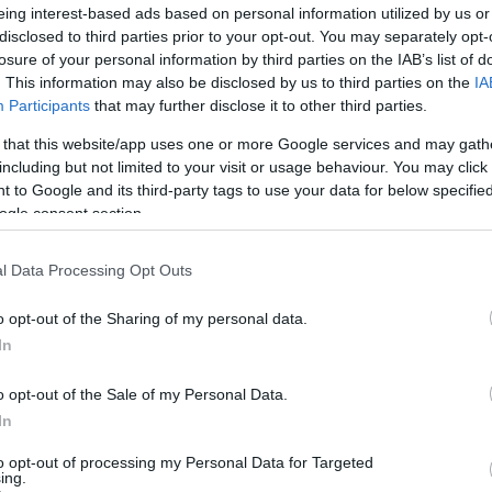
eing interest-based ads based on personal information utilized by us or
disclosed to third parties prior to your opt-out. You may separately opt-
losure of your personal information by third parties on the IAB’s list of
. This information may also be disclosed by us to third parties on the
IA
Drive'ami; McDrive'em; McDrive'om; McDrive'ów;
Participants
that may further disclose it to other third parties.
cDriwie
 that this website/app uses one or more Google services and may gath
including but not limited to your visit or usage behaviour. You may click 
 to Google and its third-party tags to use your data for below specifi
ogle consent section.
l Data Processing Opt Outs
o opt-out of the Sharing of my personal data.
In
o opt-out of the Sale of my Personal Data.
In
to opt-out of processing my Personal Data for Targeted
ing.