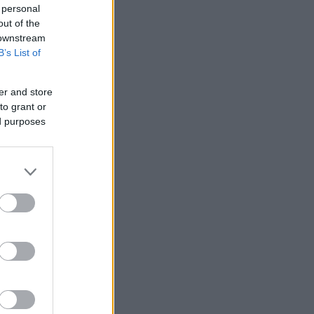
 personal
out of the
 downstream
B’s List of
er and store
to grant or
ed purposes