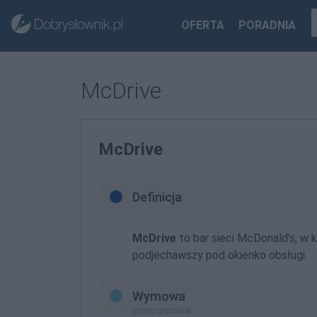
OFERTA
PORADNIA
McDrive
McDrive
Definicja
McDrive
to bar sieci McDonald's, w 
podjechawszy pod okienko obsługi
Wymowa
prosto zapisana