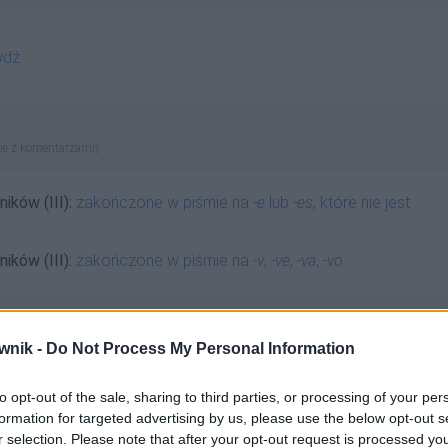
wdź
ie z komentarzami)
ików (III):
zakończone w piśmie na
-e
lub
-es
, które nie jest
ików (III):
zakończone w piśmie na
-v
,
-ve
,
-va
,
-vo
wnik -
Do Not Process My Personal Information
dmienny
to opt-out of the sale, sharing to third parties, or processing of your per
formation for targeted advertising by us, please use the below opt-out s
r selection. Please note that after your opt-out request is processed y