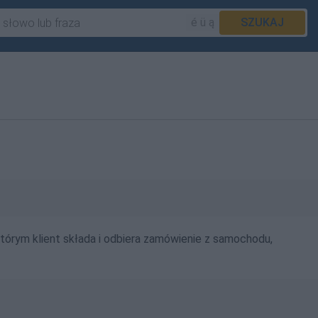
é ü ą
SZUKAJ
którym klient składa i odbiera zamówienie z samochodu,