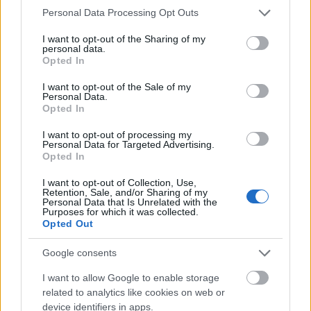
Please note that this website/app uses one or more Google
Personal Data Processing Opt Outs
Mogą Cię zainteresować również hasła
services and may gather and store information including but
not limited to your visit or usage behaviour. You may click to
I want to opt-out of the Sharing of my
personal data.
grant or deny consent to Google and its third-party tags to
zewłok
Opted In
use your data for below specified purposes in below Google
consent section.
I want to opt-out of the Sale of my
Personal Data.
polisemia
Opted In
I want to opt-out of processing my
Personal Data for Targeted Advertising.
vice versa
Opted In
I want to opt-out of Collection, Use,
Retention, Sale, and/or Sharing of my
Personal Data that Is Unrelated with the
korowina
Purposes for which it was collected.
Opted Out
Google consents
koncyliacyjny
I want to allow Google to enable storage
related to analytics like cookies on web or
device identifiers in apps.
śmigus-dyngus