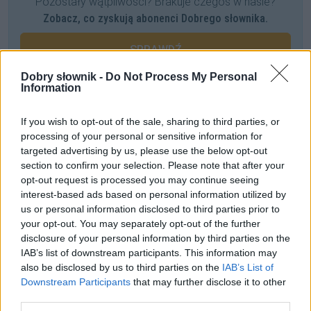
Pozostały wątpliwości? Brakuje czegoś w haśle?
Zobacz, co zyskują abonenci Dobrego słownika.
SPRAWDŹ
Dobry słownik -
Do Not Process My Personal
Information
Często sprawdzane
If you wish to opt-out of the sale, sharing to third parties, or
processing of your personal or sensitive information for
Jak nazywa się obywatel Peru?
targeted advertising by us, please use the below opt-out
Dzisiaj wymawiamy tak
section to confirm your selection. Please note that after your
Odmiana:
Spisza
czy
Spiszu
?
opt-out request is processed you may continue seeing
interest-based ads based on personal information utilized by
us or personal information disclosed to third parties prior to
Ciekawostki
your opt-out. You may separately opt-out of the further
disclosure of your personal information by third parties on the
psi
—
Psia skóra
i
psia kołatka
w przysłowiu
IAB’s list of downstream participants. This information may
Jezu
—
Jezus
to przekleństwo
also be disclosed by us to third parties on the
IAB’s List of
część mowy
— Odsłonili tajemmnice części mowy
Downstream Participants
that may further disclose it to other
third parties.