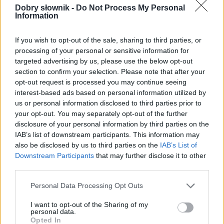
formy w tabelce:
Dobry słownik -
Do Not Process My Personal
Information
formy alfabetycznie:
If you wish to opt-out of the sale, sharing to third parties, or
Kuba; Kubą; Kubach; Kubami; Kubę; Kubie; Kubo;
processing of your personal or sensitive information for
Kubom; Kubów; Kubowie; Kuby
targeted advertising by us, please use the below opt-out
section to confirm your selection. Please note that after your
opt-out request is processed you may continue seeing
ZGŁOŚ POPRAWKĘ
interest-based ads based on personal information utilized by
us or personal information disclosed to third parties prior to
your opt-out. You may separately opt-out of the further
disclosure of your personal information by third parties on the
Pozostały wątpliwości? Brakuje czegoś w haśle?
IAB’s list of downstream participants. This information may
Zobacz, co zyskują abonenci Dobrego słownika.
also be disclosed by us to third parties on the
IAB’s List of
Downstream Participants
that may further disclose it to other
SPRAWDŹ
third parties.
Please note that this website/app uses one or more Google
Personal Data Processing Opt Outs
services and may gather and store information including but
not limited to your visit or usage behaviour. You may click to
I want to opt-out of the Sharing of my
Często sprawdzane
personal data.
grant or deny consent to Google and its third-party tags to
Opted In