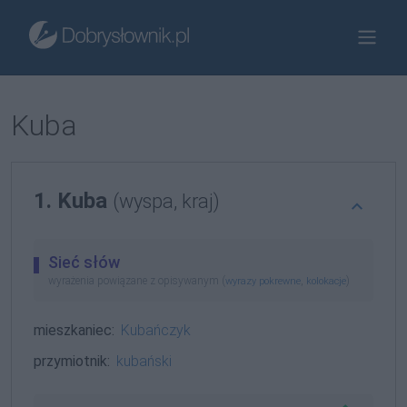
Kuba
1. Kuba
(wyspa, kraj)
Sieć słów
wyrażenia powiązane z opisywanym (
,
)
wyrazy pokrewne
kolokacje
mieszkaniec:
Kubańczyk
przymiotnik:
kubański