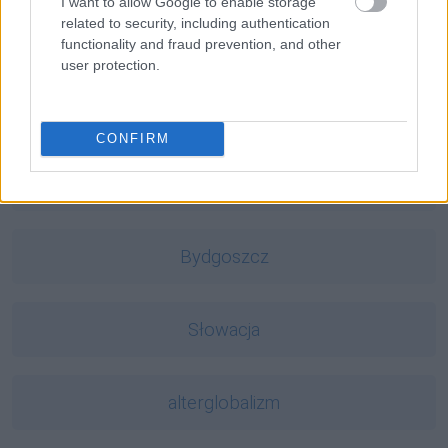
I want to allow Google to enable storage
related to security, including authentication
bingo
functionality and fraud prevention, and other
user protection.
elf
CONFIRM
pięćsetzłotowy
Bydgoszcz
Słowacja
alterglobalizm