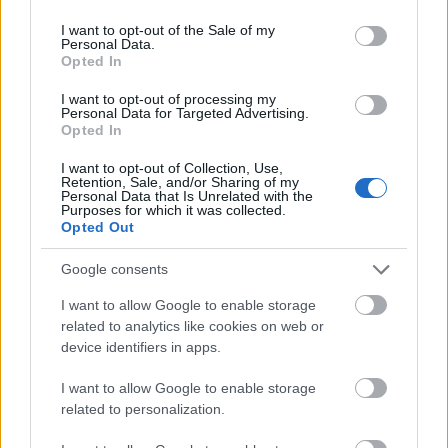
use your data for below specified purposes in below Google
Odmiana:
arkana
czy
arkany
consent section.
I want to opt-out of the Sale of my
Czy
zaspokajać
może mieć trzy
a
?
Personal Data.
Opted In
Jaki przypadek po
jako
I want to opt-out of processing my
Personal Data for Targeted Advertising.
Ciekawostki
Opted In
ołów
— Takie są skutki braku ołowiu
I want to opt-out of Collection, Use,
Retention, Sale, and/or Sharing of my
foch
— Pochodzenie wyrazu
fochy
, a może i
foch
Personal Data that Is Unrelated with the
Purposes for which it was collected.
eutanazja
— Eutanazja, głupcze!
Opted Out
Google consents
Mogą Cię zainteresować również hasła
I want to allow Google to enable storage
related to analytics like cookies on web or
projekt
device identifiers in apps.
I want to allow Google to enable storage
related to personalization.
imbus