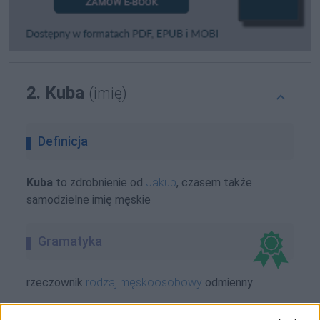
2. Kuba
(imię)
Definicja
Kuba
to zdrobnienie od
Jakub
, czasem także
samodzielne imię męskie
Gramatyka
rzeczownik
rodzaj męskoosobowy
odmienny