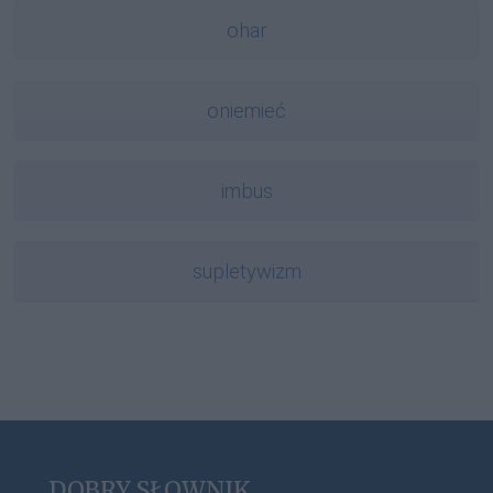
ohar
oniemieć
imbus
supletywizm
DOBRY SŁOWNIK