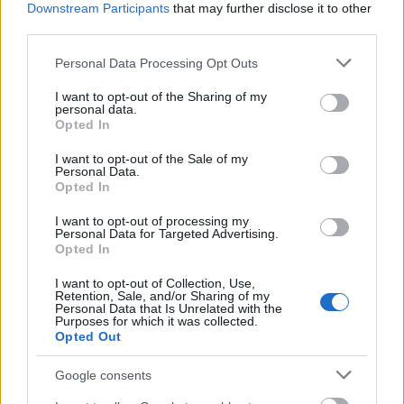
Downstream Participants
that may further disclose it to other
third parties.
Please note that this website/app uses one or more Google
Personal Data Processing Opt Outs
services and may gather and store information including but
Pozostały wątpliwości? Brakuje czegoś w haśle?
not limited to your visit or usage behaviour. You may click to
I want to opt-out of the Sharing of my
personal data.
Zobacz, co zyskują abonenci Dobrego słownika.
grant or deny consent to Google and its third-party tags to
Opted In
use your data for below specified purposes in below Google
consent section.
SPRAWDŹ
I want to opt-out of the Sale of my
Personal Data.
Opted In
I want to opt-out of processing my
Często sprawdzane
Personal Data for Targeted Advertising.
Opted In
Odmiana: słucham dwóch...
I want to opt-out of Collection, Use,
Niezwykłe konwentykle
Retention, Sale, and/or Sharing of my
Personal Data that Is Unrelated with the
Dopóki nie aż
Purposes for which it was collected.
Opted Out
Ciekawostki
Google consents