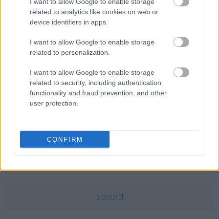
masala
— Masala definicją indyjskości
I want to allow Google to enable storage
related to analytics like cookies on web or
skretynieć
— A na blogu
device identifiers in apps.
szrot
— Pochodzenie wyrazu
szrot
I want to allow Google to enable storage
related to personalization.
Mogą Cię zainteresować również hasła
I want to allow Google to enable storage
related to security, including authentication
jednak
functionality and fraud prevention, and other
user protection.
leprechaun
CONFIRM
co rok prorok
absurd