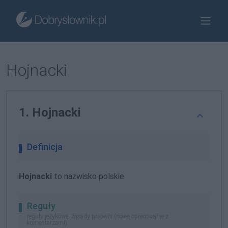
Hojnacki
1. Hojnacki
Definicja
Hojnacki
to nazwisko polskie
Reguły
reguły językowe, zasady pisowni (nowe opracowanie z
komentarzami)