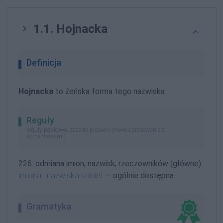
1.1. Hojnacka
Definicja
Hojnacka
to żeńska forma tego nazwiska
Reguły
reguły językowe, zasady pisowni (nowe opracowanie z
komentarzami)
226. odmiana imion, nazwisk, rzeczowników (główne):
imiona i nazwiska kobiet
— ogólnie dostępna
Gramatyka