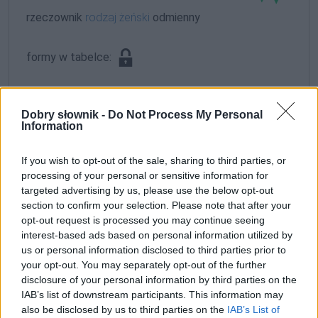
rzeczownik
rodzaj żeński
odmienny
formy w tabelce:
formy alfabetycznie:
Dobry słownik -
Do Not Process My Personal
Hojnacka; Hojnacką; Hojnackich; Hojnackie; Hojnackiej;
Information
Hojnackim; Hojnackimi
If you wish to opt-out of the sale, sharing to third parties, or
processing of your personal or sensitive information for
ZGŁOŚ POPRAWKĘ
targeted advertising by us, please use the below opt-out
section to confirm your selection. Please note that after your
opt-out request is processed you may continue seeing
interest-based ads based on personal information utilized by
us or personal information disclosed to third parties prior to
your opt-out. You may separately opt-out of the further
disclosure of your personal information by third parties on the
IAB’s list of downstream participants. This information may
also be disclosed by us to third parties on the
IAB’s List of