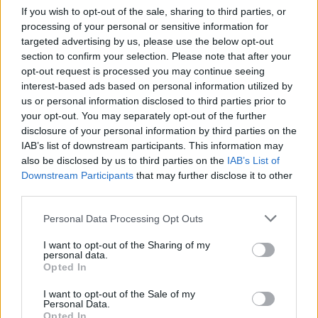
ZGŁOŚ POPRAWKĘ
If you wish to opt-out of the sale, sharing to third parties, or
processing of your personal or sensitive information for
targeted advertising by us, please use the below opt-out
section to confirm your selection. Please note that after your
1.2. wzór Herona
opt-out request is processed you may continue seeing
interest-based ads based on personal information utilized by
us or personal information disclosed to third parties prior to
Definicja
your opt-out. You may separately opt-out of the further
disclosure of your personal information by third parties on the
IAB’s list of downstream participants. This information may
wzór Herona
to przypisywany Heronowi (ponoć
also be disclosed by us to third parties on the
IAB’s List of
znany już
Archimedesowi
) wzór na obliczanie pola
Downstream Participants
that may further disclose it to other
trójkąta, pozwalający policzyć pole na podstawie
third parties.
samej długości boków trójkąta
Please note that this website/app uses one or more Google
Personal Data Processing Opt Outs
services and may gather and store information including but
not limited to your visit or usage behaviour. You may click to
I want to opt-out of the Sharing of my
Gramatyka
personal data.
grant or deny consent to Google and its third-party tags to
Opted In
use your data for below specified purposes in below Google
frazem rzeczownikowy
rodzaj męskorzeczowy
consent section.
I want to opt-out of the Sale of my
Personal Data.
odmienny
Opted In