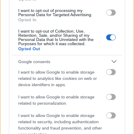
I want to opt-out of processing my
formy w tabelce:
Personal Data for Targeted Advertising.
Opted In
formy alfabetycznie:
I want to opt-out of Collection, Use,
Retention, Sale, and/or Sharing of my
wzorach Herona; wzorami Herona; wzorem Herona;
Personal Data that Is Unrelated with the
Purposes for which it was collected.
wzór Herona; wzorom Herona; wzorów Herona;
Opted Out
wzorowi Herona; wzoru Herona; wzory Herona;
wzorze Herona
Google consents
I want to allow Google to enable storage
ZGŁOŚ POPRAWKĘ
related to analytics like cookies on web or
device identifiers in apps.
I want to allow Google to enable storage
related to personalization.
I want to allow Google to enable storage
related to security, including authentication
functionality and fraud prevention, and other