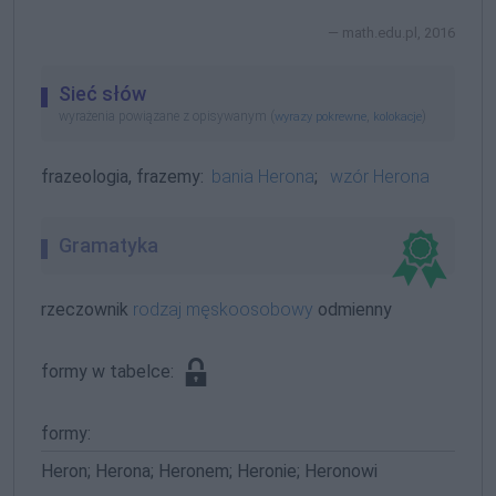
math.edu.pl, 2016
Sieć słów
wyrażenia powiązane z opisywanym (
,
)
wyrazy pokrewne
kolokacje
frazeologia, frazemy:
bania Herona
;
wzór Herona
Gramatyka
rzeczownik
rodzaj męskoosobowy
odmienny
formy w tabelce:
formy:
Heron; Herona; Heronem; Heronie; Heronowi