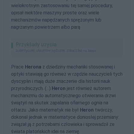
wielokrotnym zastosowaniu tej samej procedury,
opisał niektóre maszyny proste oraz wiele
mechanizmów napędzanych sprężonym lub
nagrzanym powietrzem albo parą
Przykłady użycia
autentyczne, starannie wybrane, zobacz też
na blogu
Prace
Herona
z dziedziny mechaniki stosowanej i
optyki stawiają go również w rzędzie nauczycieli tych
dyscyplin i mają duże znaczenie dla historii nauk
przyrodniczych. (...)
Heron
jest również autorem
mechanizmu do automatycznego otwierania drzwi
świątyń na skutek zapalania ofiarnego ognia na
ołtarzu. Jako matematyk nie był
Heron
twórczy,
dokonał jednak w matematyce doniosłej przemiany:
związał ją z potrzebami człowieka i sprowadził ze
świata platońskich idei na ziemię.