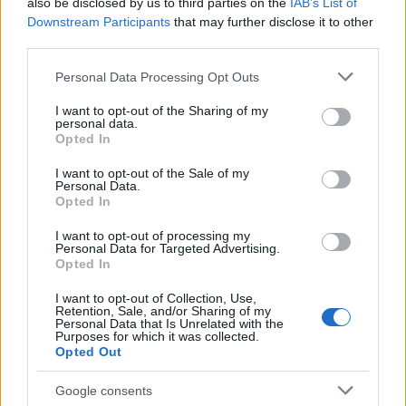
also be disclosed by us to third parties on the
IAB’s List of
Downstream Participants
that may further disclose it to other
gronorost
—
Morzypło
do dyktand
third parties.
h
— Ile jest w języku polskim wyrazów z samym „h”?
Please note that this website/app uses one or more Google
Personal Data Processing Opt Outs
RSVP
— Pochodzenie
services and may gather and store information including but
not limited to your visit or usage behaviour. You may click to
I want to opt-out of the Sharing of my
personal data.
grant or deny consent to Google and its third-party tags to
Opted In
Mogą Cię zainteresować również hasła
use your data for below specified purposes in below Google
consent section.
I want to opt-out of the Sale of my
Personal Data.
arganowy
Opted In
I want to opt-out of processing my
Personal Data for Targeted Advertising.
alterglobalizm
Opted In
I want to opt-out of Collection, Use,
Retention, Sale, and/or Sharing of my
lastryko
Personal Data that Is Unrelated with the
Purposes for which it was collected.
Opted Out
pasterka
Google consents