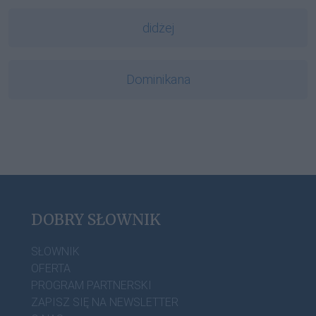
didżej
Dominikana
DOBRY SŁOWNIK
SŁOWNIK
OFERTA
PROGRAM PARTNERSKI
ZAPISZ SIĘ NA NEWSLETTER