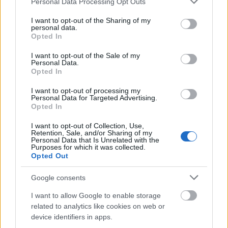
Personal Data Processing Opt Outs
services and may gather and store information including but
not limited to your visit or usage behaviour. You may click to
I want to opt-out of the Sharing of my
personal data.
grant or deny consent to Google and its third-party tags to
Opted In
Często sprawdzane
use your data for below specified purposes in below Google
consent section.
I want to opt-out of the Sale of my
Jak nazywa się obywatel Peru?
Personal Data.
Opted In
Warianty na pace
Dosięgła
czy
dosięgnęła
, czyli o odmianie między innymi w
I want to opt-out of processing my
Personal Data for Targeted Advertising.
czasie przeszłym
Opted In
I want to opt-out of Collection, Use,
Ciekawostki
Retention, Sale, and/or Sharing of my
Personal Data that Is Unrelated with the
Purposes for which it was collected.
UTC
— Pochodzenie słowa
UTC
Opted Out
Kutno
— Zdrobnienie od
Kutno
?
noga się powinęła
— O dawnych znaczeniach czasownika
Google consents
powinąć
I want to allow Google to enable storage
related to analytics like cookies on web or
device identifiers in apps.
Mogą Cię zainteresować również hasła