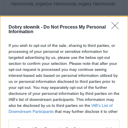
Hammonda; organów Hammonda; organy Hammonda
ZGŁOŚ POPRAWKĘ
Dobry słownik -
Do Not Process My Personal
Information
If you wish to opt-out of the sale, sharing to third parties, or
processing of your personal or sensitive information for
targeted advertising by us, please use the below opt-out
section to confirm your selection. Please note that after your
opt-out request is processed you may continue seeing
interest-based ads based on personal information utilized by
us or personal information disclosed to third parties prior to
your opt-out. You may separately opt-out of the further
disclosure of your personal information by third parties on the
IAB’s list of downstream participants. This information may
also be disclosed by us to third parties on the
IAB’s List of
Pozostały wątpliwości? Brakuje czegoś w haśle?
Downstream Participants
that may further disclose it to other
Zobacz, co zyskują abonenci Dobrego słownika.
third parties.
SPRAWDŹ
Please note that this website/app uses one or more Google