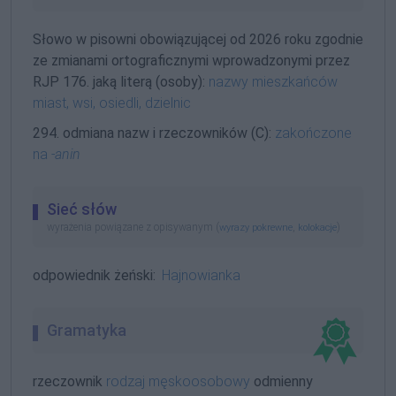
Słowo w pisowni obowiązującej od 2026 roku zgodnie
ze zmianami ortograficznymi wprowadzonymi przez
RJP 176. jaką literą (osoby):
nazwy mieszkańców
miast, wsi, osiedli, dzielnic
294. odmiana nazw i rzeczowników (C):
zakończone
na
-anin
Sieć słów
wyrażenia powiązane z opisywanym (
,
)
wyrazy pokrewne
kolokacje
odpowiednik żeński:
Hajnowianka
Gramatyka
rzeczownik
rodzaj męskoosobowy
odmienny