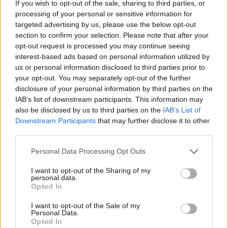
If you wish to opt-out of the sale, sharing to third parties, or
processing of your personal or sensitive information for
targeted advertising by us, please use the below opt-out
section to confirm your selection. Please note that after your
opt-out request is processed you may continue seeing
Pozostały wątpliwości? Brakuje czegoś w haśle?
interest-based ads based on personal information utilized by
us or personal information disclosed to third parties prior to
Zobacz, co zyskują abonenci Dobrego słownika.
your opt-out. You may separately opt-out of the further
disclosure of your personal information by third parties on the
SPRAWDŹ
IAB’s list of downstream participants. This information may
also be disclosed by us to third parties on the
IAB’s List of
Downstream Participants
that may further disclose it to other
third parties.
Często sprawdzane
Please note that this website/app uses one or more Google
Personal Data Processing Opt Outs
Odmiana:
wegetarian
czy
wegetarianów
?
services and may gather and store information including but
Jak się nazywa rodzina z
Romea i Julii
?
not limited to your visit or usage behaviour. You may click to
I want to opt-out of the Sharing of my
personal data.
grant or deny consent to Google and its third-party tags to
Zaopiekuj się mną, nawet jeśli nie po polsku
Opted In
use your data for below specified purposes in below Google
consent section.
I want to opt-out of the Sale of my
Ciekawostki
Personal Data.
Opted In