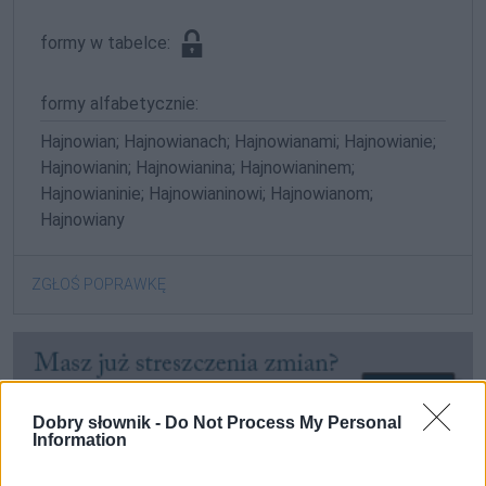
formy w tabelce:
formy alfabetycznie:
Hajnowian; Hajnowianach; Hajnowianami; Hajnowianie;
Hajnowianin; Hajnowianina; Hajnowianinem;
Hajnowianinie; Hajnowianinowi; Hajnowianom;
Hajnowiany
ZGŁOŚ POPRAWKĘ
Dobry słownik -
Do Not Process My Personal
Information