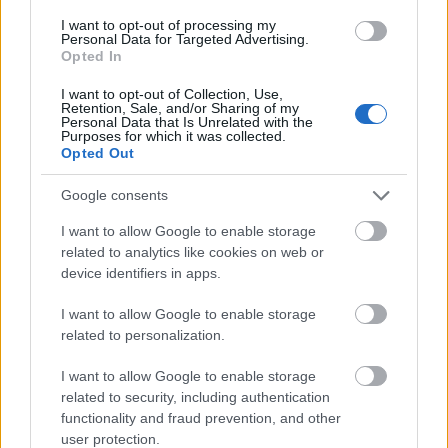
ołów
— Takie są skutki braku ołowiu
I want to opt-out of processing my
foch
— Pochodzenie wyrazu
fochy
, a może i
foch
Personal Data for Targeted Advertising.
Opted In
eutanazja
— Eutanazja, głupcze!
I want to opt-out of Collection, Use,
Retention, Sale, and/or Sharing of my
Personal Data that Is Unrelated with the
Mogą Cię zainteresować również hasła
Purposes for which it was collected.
Opted Out
procent
Google consents
I want to allow Google to enable storage
related to analytics like cookies on web or
prokrastynacja
device identifiers in apps.
I want to allow Google to enable storage
Tadż Mahal
related to personalization.
I want to allow Google to enable storage
related to security, including authentication
lipdub
functionality and fraud prevention, and other
user protection.