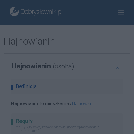
Hajnowianin
Hajnowianin
(osoba)
Definicja
Hajnowianin
to mieszkaniec
Hajnówki
Reguły
reguły językowe, zasady pisowni (nowe opracowanie z
komentarzami)