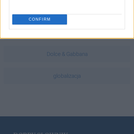
wymowa
CONFIRM
pijany
Dolce & Gabbana
globalizacja